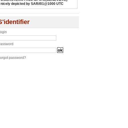
nicely depicted by SAR//01@1000 UTC
S'identifier
ogin
assword
orgot password?