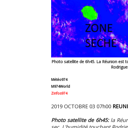
Photo satellite de 6h45. La Réunion est 
Rodrigues
Météo974
M974World
Zinfos974
2019 OCTOBRE 03 07h00
REUN
Photo satellite de 6h45:
la Réu
sec. L'humidité touchant Rodrig