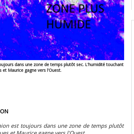
c
08
W
U
t
9
08
W
U
toujours dans une zone de temps plutôt sec. L'humidité touchant
T
 et Maurice gagne vers l'Ouest.
08
W
E
U
d
08
ION
nion est toujours dans une zone de temps plutôt
ues et Maurice gagne vers l'Ouest.