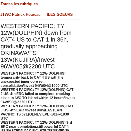
onsolidation/Invest 94W//04@1000 UTC
Toutes les rubriques
/04/2026
-
PATRICK HOAREAU
JTWC Patrick Hoareau
ILES SOEURS
ESTERN PACIFIC: TY 12W(DOLPHIN) CAT 2
S, 4th ERC failed to complete, tracking close
WESTERN PACIFIC: TY
o IWO TO island within 12 hours/Invest
12W(DOLPHIN) down from
4W//03@2230 UTC
CAT4 US to CAT 1 in 36h,
/04/2026
-
PATRICK HOAREAU
gradually approaching
ESTERN PACIFIC: TY 12W(DOLPHIN) CAT 3
OKINAWA/TS
S, 4th ERC /Invest 94W/EASTERN PACIFIC:
13W(KUJIRA)/Invest
S 07E(GENEVIEVE) //02@1830 UTC
96W//05@2200 UTC
/02/2026
-
PATRICK HOAREAU
WESTERN PACIFIC: TY 12W(DOLPHIN)
temporarily back to CAT 4 US with the
ESTERN PACIFIC: TY 12W(DOLPHIN) 3rd
unexpected inner core re-
RC near completion,still powerful CAT 4
consolidation/Invest 94W//04@1000 UTC
S/EASTERN PACIFIC: 07E(GENEVIEVE) nicely
WESTERN PACIFIC: TY 12W(DOLPHIN) CAT
2 US, 4th ERC failed to complete, tracking
epicted by SAR//01@1000 UTC
close to IWO TO island within 12 hours/Invest
/01/2026
-
PATRICK HOAREAU
94W//03@2230 UTC
WESTERN PACIFIC: TY 12W(DOLPHIN) CAT
3 US, 4th ERC /Invest 94W/EASTERN
PACIFIC: TS 07E(GENEVIEVE) //02@1830
UTC
WESTERN PACIFIC: TY 12W(DOLPHIN) 3rd
ERC near completion,still powerful CAT 4
US/EASTERN PACIFIC: 07E(GENEVIEVE)