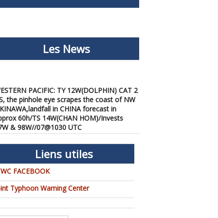
Les News
ESTERN PACIFIC: TY 12W(DOLPHIN) CAT 2
S, the pinhole eye scrapes the coast of NW
KINAWA,landfall in CHINA forecast in
pprox 60h/TS 14W(CHAN HOM)/Invests
7W & 98W//07@1030 UTC
/07/2026
-
PATRICK HOAREAU
ESTERN PACIFIC: TY 12W(DOLPHIN) down
Liens utiles
rom CAT4 US to CAT 1 in 36h, gradually
pproaching OKINAWA/TS
3W(KUJIRA)/Invest 96W//05@2200 UTC
TWC FACEBOOK
/06/2026
-
PATRICK HOAREAU
oint Typhoon Warning Center
ESTERN PACIFIC: TY 12W(DOLPHIN)
emporarily back to CAT 4 US with the
nexpected inner core re-