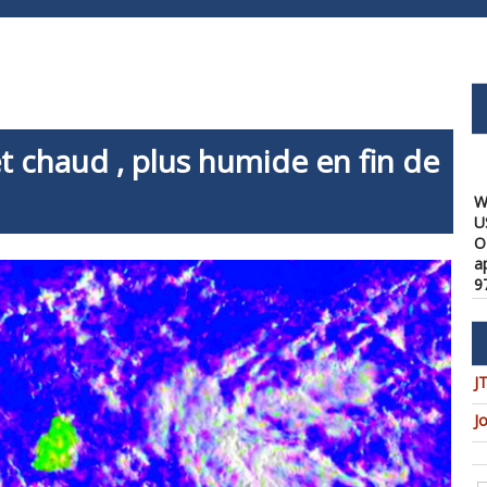
t chaud , plus humide en fin de
W
U
O
a
9
08
W
f
a
1
J
08
J
W
t
u