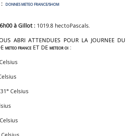
 :
DONNES METEO FRANCE/SHOM
h00 à Gillot :
1019.8 hectoPascals.
OUS ABRI ATTENDUES POUR LA JOURNEE DU
DE
ET DE
:
METEO FRANCE
METEOR OI
Celsius
elsius
1° Celsius
sius
Celsius
Celsius