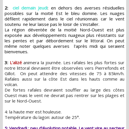
2:
ciel demain Jeudi
: en dehors des averses résiduelles
possibles sur la moitié Est le bleu domine. Les nuages
défilent rapidement dans le ciel réunionnais car le vent
soutenu ne leur laisse pas le loisir de s'installer.
La région déventée de la moitié Nord-Ouest est plus
exposée aux développements nuageux plus résistants sur
les pentes et par débordement sur le littoral. On peut
même noter quelques averses l'après midi qui seraient
bienvenues.
3:
L'alizé
animera la journée. Les rafales les plus fortes sur
notre littoral devraient être observées vers Pierrefonds et
Gillot. On peut attendre des vitesses de 75 à 85km/h.
Rafales aussi sur la côte Est dans les hauts comme au
volcan.
De fortes rafales devraient souffler au large des côtes
Ouest mais le vent ne devrait pas rentrer sur les plages et
sur le Nord-Ouest.
4: la haute mer est houleuse.
Température du lagon: autour de 25°.
5: Vendredi : peu d'évolution notable. Le vent vire au secteur