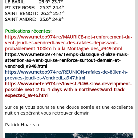
LE BARIL: 23.9° 23.7°
PT STE ROSE: 25.3° 24.4°
SAINT BENOIT: 26.2° 25.1°
SAINT ANDRE: 25.6° 24.9°
Publications récentes:
https://www.meteo974.re/MAURICE-net-renforcement-du-
vent-jeudi-et-vendredi-avec-des-rafales-depassant-
probablement-100km-h-a-la-Montagne-des_a949.html
https://www.meteo974.re/Temps-classique-d-alize-mais-
attention-au-vent-qui-se-renforce-surtout-demain-et-
vendredi_a948.html
https://www.meteo974.re/REUNION-rafales-de-80km-h-
prevues-Jeudi-et-Vendredi_a947.html
https://www.meteo974.re/Invest-94W-slow-development-
possible-next-2-to-4-days-with-a-northwestward-track-
expected_a946.html
Sur ce je vous souhaite une douce soirée et une excellente
nuit en espérant vous retrouver demain.
Patrick Hoareau.