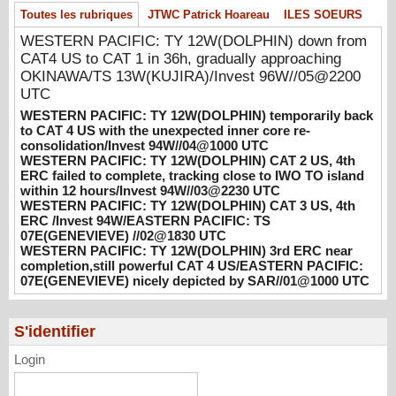
temporarily back to CAT 4 US with the
Toutes les rubriques
JTWC Patrick Hoareau
ILES SOEURS
unexpected inner core re-
consolidation/Invest 94W//04@1000 UTC
WESTERN PACIFIC: TY 12W(DOLPHIN) down from
08/04/2026
-
PATRICK HOAREAU
CAT4 US to CAT 1 in 36h, gradually approaching
OKINAWA/TS 13W(KUJIRA)/Invest 96W//05@2200
WESTERN PACIFIC: TY 12W(DOLPHIN)
UTC
CAT 2 US, 4th ERC failed to complete,
WESTERN PACIFIC: TY 12W(DOLPHIN) temporarily back
tracking close to IWO TO island within 12
to CAT 4 US with the unexpected inner core re-
hours/Invest 94W//03@2230 UTC
consolidation/Invest 94W//04@1000 UTC
08/04/2026
-
PATRICK HOAREAU
WESTERN PACIFIC: TY 12W(DOLPHIN) CAT 2 US, 4th
ERC failed to complete, tracking close to IWO TO island
WESTERN PACIFIC: TY 12W(DOLPHIN)
within 12 hours/Invest 94W//03@2230 UTC
WESTERN PACIFIC: TY 12W(DOLPHIN) CAT 3 US, 4th
CAT 3 US, 4th ERC /Invest 94W/EASTERN
ERC /Invest 94W/EASTERN PACIFIC: TS
PACIFIC: TS 07E(GENEVIEVE) //02@1830
07E(GENEVIEVE) //02@1830 UTC
UTC
WESTERN PACIFIC: TY 12W(DOLPHIN) 3rd ERC near
08/02/2026
-
PATRICK HOAREAU
completion,still powerful CAT 4 US/EASTERN PACIFIC:
07E(GENEVIEVE) nicely depicted by SAR//01@1000 UTC
WESTERN PACIFIC: TY 12W(DOLPHIN)
3rd ERC near completion,still powerful CAT
4 US/EASTERN PACIFIC: 07E(GENEVIEVE)
S'identifier
nicely depicted by SAR//01@1000 UTC
Login
08/01/2026
-
PATRICK HOAREAU