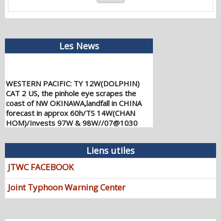
Les News
WESTERN PACIFIC: TY 12W(DOLPHIN)
CAT 2 US, the pinhole eye scrapes the
coast of NW OKINAWA,landfall in CHINA
forecast in approx 60h/TS 14W(CHAN
HOM)/Invests 97W & 98W//07@1030
UTC
08/07/2026
-
PATRICK HOAREAU
Liens utiles
WESTERN PACIFIC: TY 12W(DOLPHIN)
down from CAT4 US to CAT 1 in 36h,
JTWC FACEBOOK
gradually approaching OKINAWA/TS
13W(KUJIRA)/Invest 96W//05@2200 UTC
Joint Typhoon Warning Center
08/06/2026
-
PATRICK HOAREAU
WESTERN PACIFIC: TY 12W(DOLPHIN)