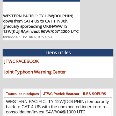
WESTERN PACIFIC: TY 12W(DOLPHIN)
down from CAT4 US to CAT 1 in 36h,
gradually approaching OKINAWA/TS
13W(KUJIRA)/Invest 96W//05@2200 UTC
08/06/2026
-
PATRICK HOAREAU
WESTERN PACIFIC: TY 12W(DOLPHIN)
temporarily back to CAT 4 US with the
Liens utiles
unexpected inner core re-
consolidation/Invest 94W//04@1000 UTC
JTWC FACEBOOK
08/04/2026
-
PATRICK HOAREAU
Joint Typhoon Warning Center
WESTERN PACIFIC: TY 12W(DOLPHIN)
CAT 2 US, 4th ERC failed to complete,
tracking close to IWO TO island within 12
hours/Invest 94W//03@2230 UTC
08/04/2026
-
PATRICK HOAREAU
Toutes les rubriques
JTWC Patrick Hoareau
ILES SOEURS
WESTERN PACIFIC: TY 12W(DOLPHIN) temporarily
WESTERN PACIFIC: TY 12W(DOLPHIN)
back to CAT 4 US with the unexpected inner core re-
CAT 3 US, 4th ERC /Invest 94W/EASTERN
consolidation/Invest 94W//04@1000 UTC
PACIFIC: TS 07E(GENEVIEVE) //02@1830