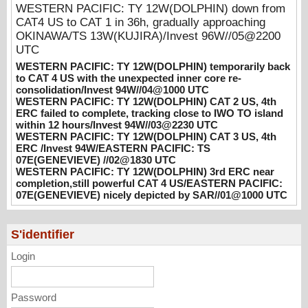
consolidation/Invest 94W//04@1000 UTC
WESTERN PACIFIC: TY 12W(DOLPHIN) down from
08/04/2026
-
PATRICK HOAREAU
CAT4 US to CAT 1 in 36h, gradually approaching
OKINAWA/TS 13W(KUJIRA)/Invest 96W//05@2200
WESTERN PACIFIC: TY 12W(DOLPHIN)
UTC
CAT 2 US, 4th ERC failed to complete,
WESTERN PACIFIC: TY 12W(DOLPHIN) temporarily back
tracking close to IWO TO island within 12
to CAT 4 US with the unexpected inner core re-
hours/Invest 94W//03@2230 UTC
consolidation/Invest 94W//04@1000 UTC
08/04/2026
-
PATRICK HOAREAU
WESTERN PACIFIC: TY 12W(DOLPHIN) CAT 2 US, 4th
ERC failed to complete, tracking close to IWO TO island
WESTERN PACIFIC: TY 12W(DOLPHIN)
within 12 hours/Invest 94W//03@2230 UTC
CAT 3 US, 4th ERC /Invest 94W/EASTERN
WESTERN PACIFIC: TY 12W(DOLPHIN) CAT 3 US, 4th
PACIFIC: TS 07E(GENEVIEVE) //02@1830
ERC /Invest 94W/EASTERN PACIFIC: TS
07E(GENEVIEVE) //02@1830 UTC
UTC
WESTERN PACIFIC: TY 12W(DOLPHIN) 3rd ERC near
08/02/2026
-
PATRICK HOAREAU
completion,still powerful CAT 4 US/EASTERN PACIFIC:
07E(GENEVIEVE) nicely depicted by SAR//01@1000 UTC
WESTERN PACIFIC: TY 12W(DOLPHIN)
3rd ERC near completion,still powerful CAT
4 US/EASTERN PACIFIC: 07E(GENEVIEVE)
S'identifier
nicely depicted by SAR//01@1000 UTC
Login
08/01/2026
-
PATRICK HOAREAU
Password