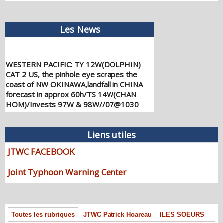
Les News
WESTERN PACIFIC: TY 12W(DOLPHIN)
CAT 2 US, the pinhole eye scrapes the
coast of NW OKINAWA,landfall in CHINA
forecast in approx 60h/TS 14W(CHAN
HOM)/Invests 97W & 98W//07@1030
UTC
08/07/2026
-
PATRICK HOAREAU
Liens utiles
WESTERN PACIFIC: TY 12W(DOLPHIN)
down from CAT4 US to CAT 1 in 36h,
JTWC FACEBOOK
gradually approaching OKINAWA/TS
13W(KUJIRA)/Invest 96W//05@2200 UTC
Joint Typhoon Warning Center
08/06/2026
-
PATRICK HOAREAU
WESTERN PACIFIC: TY 12W(DOLPHIN)
temporarily back to CAT 4 US with the
unexpected inner core re-
Toutes les rubriques
JTWC Patrick Hoareau
ILES SOEURS