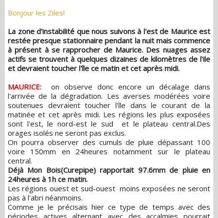
Bonjour les Ziles!
La zone d'instabilité que nous suivons à l'est de Maurice est
restée presque stationnaire pendant la nuit mais commence
à présent à se rapprocher de Maurice. Des nuages assez
actifs se trouvent à quelques dizaines de kilomètres de l'ile
et devraient toucher l'île ce matin et cet après midi.
MAURICE:
on observe donc encore un décalage dans
l'arrivée de la dégradation. Les averses modérées voire
soutenues devraient toucher l'île dans le courant de la
matinée et cet après midi. Les régions les plus exposées
sont l'est, le nord-est le sud et le plateau central.Des
orages isolés ne seront pas exclus.
On pourra observer des cumuls de pluie dépassant 100
voire 150mm en 24heures notamment sur le plateau
central.
Déjà Mon Bois(Curepipe) rapportait 97.6mm de pluie en
24heures à 1h ce matin.
Les régions ouest et sud-ouest moins exposées ne seront
pas à l'abri néanmoins.
Comme je le précisais hier ce type de temps avec des
périodes actives alternant avec des accalmies pourrait