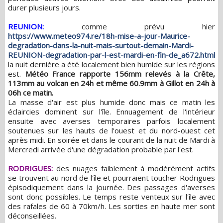
durer plusieurs jours.
REUNION:
comme prévu hier
https://www.meteo974.re/18h-mise-a-jour-Maurice-
degradation-dans-la-nuit-mais-surtout-demain-Mardi-
REUNION-degradation-par-l-est-mardi-en-fin-de_a672.html
la nuit dernière a été localement bien humide sur les régions
est.
Météo France rapporte 156mm relevés à la Crête,
113mm au volcan en 24h et même 60.9mm à Gillot en 24h à
06h ce matin.
La masse d'air est plus humide donc mais ce matin les
éclaircies dominent sur l'île. Ennuagement de l'intérieur
ensuite avec averses temporaires parfois localement
soutenues sur les hauts de l'ouest et du nord-ouest cet
après midi. En soirée et dans le courant de la nuit de Mardi à
Mercredi arrivée d'une dégradation probable par l'est.
RODRIGUES:
des nuages faiblement à modérément actifs
se trouvent au nord de l'île et pourraient toucher Rodrigues
épisodiquement dans la journée. Des passages d'averses
sont donc possibles. Le temps reste venteux sur l'île avec
des rafales de 60 à 70km/h. Les sorties en haute mer sont
déconseillées.