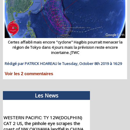
Certes affaibli mais encore "cyclone" Hagibis pourrait menacer la
région de Tokyo dans 4 jours mais la prévision reste encore
incertaine. JTWC
Rédigé par PATRICK HOAREAU le Tuesday, October 8th 2019 à 16:29
Voir les
2
commentaires
Les News
WESTERN PACIFIC: TY 12W(DOLPHIN)
CAT 2 US, the pinhole eye scrapes the
coast of NW OKINAWA,landfall in CHINA