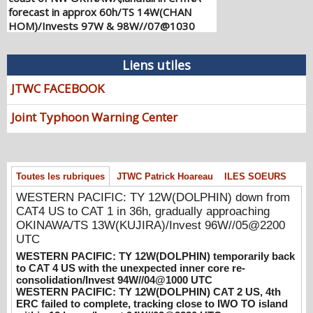
forecast in approx 60h/TS 14W(CHAN
HOM)/Invests 97W & 98W//07@1030
UTC
08/07/2026
-
PATRICK HOAREAU
Liens utiles
WESTERN PACIFIC: TY 12W(DOLPHIN)
down from CAT4 US to CAT 1 in 36h,
JTWC FACEBOOK
gradually approaching OKINAWA/TS
13W(KUJIRA)/Invest 96W//05@2200 UTC
Joint Typhoon Warning Center
08/06/2026
-
PATRICK HOAREAU
WESTERN PACIFIC: TY 12W(DOLPHIN)
temporarily back to CAT 4 US with the
Toutes les rubriques
JTWC Patrick Hoareau
ILES SOEURS
unexpected inner core re-
consolidation/Invest 94W//04@1000 UTC
WESTERN PACIFIC: TY 12W(DOLPHIN) down from
08/04/2026
CAT4 US to CAT 1 in 36h, gradually approaching
-
PATRICK HOAREAU
OKINAWA/TS 13W(KUJIRA)/Invest 96W//05@2200
WESTERN PACIFIC: TY 12W(DOLPHIN)
UTC
CAT 2 US, 4th ERC failed to complete,
WESTERN PACIFIC: TY 12W(DOLPHIN) temporarily back
tracking close to IWO TO island within 12
to CAT 4 US with the unexpected inner core re-
hours/Invest 94W//03@2230 UTC
consolidation/Invest 94W//04@1000 UTC
08/04/2026
WESTERN PACIFIC: TY 12W(DOLPHIN) CAT 2 US, 4th
-
PATRICK HOAREAU
ERC failed to complete, tracking close to IWO TO island