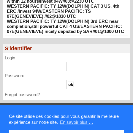
WESTERN PACIFIC: TY 12W(DOLPHIN)
within 12 hours/Invest 94W//03@2230 UTC
WESTERN PACIFIC: TY 12W(DOLPHIN) CAT 3 US, 4th
CAT 3 US, 4th ERC /Invest 94W/EASTERN
ERC /Invest 94W/EASTERN PACIFIC: TS
PACIFIC: TS 07E(GENEVIEVE) //02@1830
07E(GENEVIEVE) //02@1830 UTC
UTC
WESTERN PACIFIC: TY 12W(DOLPHIN) 3rd ERC near
08/02/2026
-
PATRICK HOAREAU
completion,still powerful CAT 4 US/EASTERN PACIFIC:
07E(GENEVIEVE) nicely depicted by SAR//01@1000 UTC
WESTERN PACIFIC: TY 12W(DOLPHIN)
3rd ERC near completion,still powerful CAT
4 US/EASTERN PACIFIC: 07E(GENEVIEVE)
S'identifier
nicely depicted by SAR//01@1000 UTC
Login
08/01/2026
-
PATRICK HOAREAU
Password
Forgot password?
Mentions légales
Ce site utilise des cookies pour vous garantir la meilleure
expérience sur notre site.
En savoir plus …
Contact