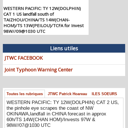
WESTERN PACIFIC: TY 12W(DOLPHIN)
CAT 1 US landfall south of
TAIZHOU/CHINA/TS 14W(CHAN-
HOM)/TS 13W(PEILOU)/TCFA for Invest
98W//09@1030 UTC
08/09/2026
-
PATRICK HOAREAU
WESTERN PACIFIC: TY 12W(DOLPHIN)
Liens utiles
CAT 2 US, the pinhole eye scrapes the
coast of NW OKINAWA,landfall in CHINA
JTWC FACEBOOK
forecast in approx 60h/TS 14W(CHAN
HOM)/Invests 97W & 98W//07@1030
Joint Typhoon Warning Center
UTC
08/07/2026
-
PATRICK HOAREAU
WESTERN PACIFIC: TY 12W(DOLPHIN)
down from CAT4 US to CAT 1 in 36h,
Toutes les rubriques
JTWC Patrick Hoareau
ILES SOEURS
gradually approaching OKINAWA/TS
WESTERN PACIFIC: TY 12W(DOLPHIN) CAT 2 US,
13W(KUJIRA)/Invest 96W//05@2200 UTC
the pinhole eye scrapes the coast of NW
08/06/2026
-
PATRICK HOAREAU
OKINAWA,landfall in CHINA forecast in approx
60h/TS 14W(CHAN HOM)/Invests 97W &
WESTERN PACIFIC: TY 12W(DOLPHIN)
98W//07@1030 UTC
temporarily back to CAT 4 US with the