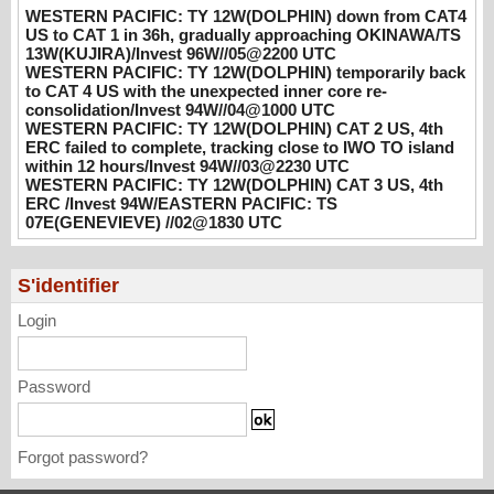
WESTERN PACIFIC: TY 12W(DOLPHIN) down from CAT4
unexpected inner core re-
US to CAT 1 in 36h, gradually approaching OKINAWA/TS
consolidation/Invest 94W//04@1000 UTC
13W(KUJIRA)/Invest 96W//05@2200 UTC
08/04/2026
-
PATRICK HOAREAU
WESTERN PACIFIC: TY 12W(DOLPHIN) temporarily back
to CAT 4 US with the unexpected inner core re-
WESTERN PACIFIC: TY 12W(DOLPHIN)
consolidation/Invest 94W//04@1000 UTC
CAT 2 US, 4th ERC failed to complete,
WESTERN PACIFIC: TY 12W(DOLPHIN) CAT 2 US, 4th
tracking close to IWO TO island within 12
ERC failed to complete, tracking close to IWO TO island
within 12 hours/Invest 94W//03@2230 UTC
hours/Invest 94W//03@2230 UTC
WESTERN PACIFIC: TY 12W(DOLPHIN) CAT 3 US, 4th
08/04/2026
-
PATRICK HOAREAU
ERC /Invest 94W/EASTERN PACIFIC: TS
07E(GENEVIEVE) //02@1830 UTC
WESTERN PACIFIC: TY 12W(DOLPHIN)
CAT 3 US, 4th ERC /Invest 94W/EASTERN
PACIFIC: TS 07E(GENEVIEVE) //02@1830
S'identifier
UTC
Login
08/02/2026
-
PATRICK HOAREAU
Password
Forgot password?