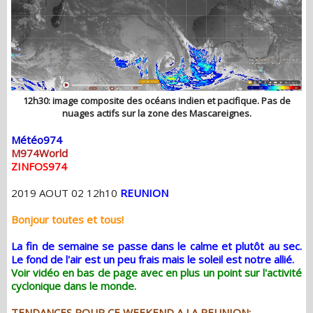
12h30: image composite des océans indien et pacifique. Pas de
nuages actifs sur la zone des Mascareignes.
Météo974
M974World
ZINFOS974
2019 AOUT 02 12h10
REUNION
Bonjour toutes et tous!
La fin de semaine se passe dans le calme et plutôt au sec.
Le fond de l'air est un peu frais mais le soleil est notre allié.
Voir vidéo en bas de page avec en plus un point sur l'activité
cyclonique dans le monde.
TENDANCES POUR CE WEEKEND A LA REUNION: