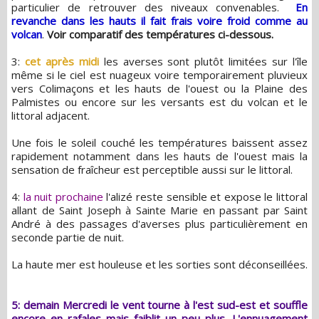
particulier de retrouver des niveaux convenables.
En
revanche dans les hauts il fait frais voire froid comme au
volcan
.
Voir comparatif des températures ci-dessous.
3:
cet après midi
les averses sont plutôt limitées sur l'île
même si le ciel est nuageux voire temporairement pluvieux
vers Colimaçons et les hauts de l'ouest ou la Plaine des
Palmistes ou encore sur les versants est du volcan et le
littoral adjacent.
Une fois le soleil couché les températures baissent assez
rapidement notamment dans les hauts de l'ouest mais la
sensation de fraîcheur est perceptible aussi sur le littoral.
4:
la nuit prochaine
l'alizé reste sensible et expose le littoral
allant de Saint Joseph à Sainte Marie en passant par Saint
André à des passages d'averses plus particulièrement en
seconde partie de nuit.
La haute mer est houleuse et les sorties sont déconseillées.
5: demain Mercredi le vent tourne à l'est sud-est et souffle
encore en rafales mais faiblit un peu plus. L'ennuagement