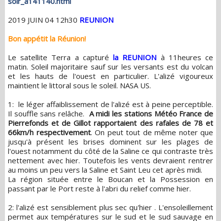
soir_a141140.html
2019 JUIN 04 12h30
REUNION
Bon appétit la Réunion!
Le satellite Terra a capturé
la REUNION
à 11heures ce
matin. Soleil majoritaire sauf sur les versants est du volcan
et les hauts de l'ouest en particulier. L'alizé vigoureux
maintient le littoral sous le soleil. NASA US.
1: le léger affaiblissement de l'alizé est à peine perceptible.
Il souffle sans relâche.
A midi les stations Météo France de
Pierrefonds et de Gillot rapportaient des rafales de 78 et
66km/h respectivement
. On peut tout de même noter que
jusqu'à présent les brises dominent sur les plages de
l'ouest notamment du côté de la Saline ce qui contraste très
nettement avec hier. Toutefois les vents devraient rentrer
au moins un peu vers la Saline et Saint Leu cet après midi.
La région située entre le Boucan et la Possession en
passant par le Port reste à l'abri du relief comme hier.
2: l'alizé est sensiblement plus sec qu'hier . L'ensoleillement
permet aux températures sur le sud et le sud sauvage en