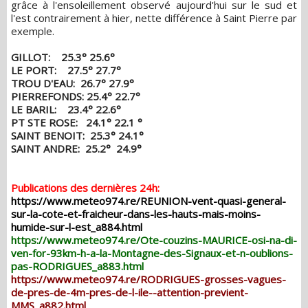
grâce à l'ensoleillement observé aujourd'hui sur le sud et
l'est contrairement à hier, nette différence à Saint Pierre par
exemple.
GILLOT: 25.3° 25.6°
LE PORT: 27.5° 27.7°
TROU D'EAU: 26.7° 27.9°
PIERREFONDS: 25.4° 22.7°
LE BARIL: 23.4° 22.6°
PT STE ROSE: 24.1° 22.1 °
SAINT BENOIT: 25.3° 24.1°
SAINT ANDRE: 25.2° 24.9°
Publications des dernières 24h:
https://www.meteo974.re/REUNION-vent-quasi-general-
sur-la-cote-et-fraicheur-dans-les-hauts-mais-moins-
humide-sur-l-est_a884.html
https://www.meteo974.re/Ote-couzins-MAURICE-osi-na-di-
ven-for-93km-h-a-la-Montagne-des-Signaux-et-n-oublions-
pas-RODRIGUES_a883.html
https://www.meteo974.re/RODRIGUES-grosses-vagues-
de-pres-de-4m-pres-de-l-ile--attention-previent-
MMS_a882.html