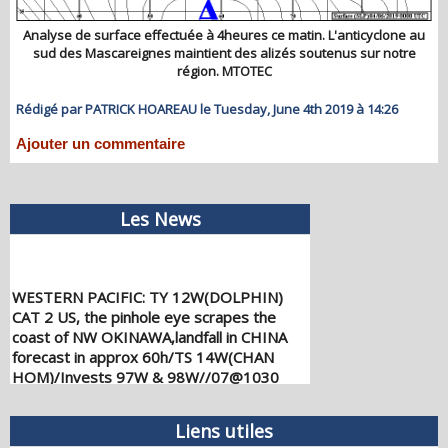
Analyse de surface effectuée à 4heures ce matin. L'anticyclone au
sud des Mascareignes maintient des alizés soutenus sur notre
région. MTOTEC
Rédigé par PATRICK HOAREAU le Tuesday, June 4th 2019 à 14:26
Ajouter un commentaire
Les News
WESTERN PACIFIC: TY 12W(DOLPHIN)
CAT 2 US, the pinhole eye scrapes the
coast of NW OKINAWA,landfall in CHINA
forecast in approx 60h/TS 14W(CHAN
HOM)/Invests 97W & 98W//07@1030
UTC
08/07/2026
-
PATRICK HOAREAU
Liens utiles
WESTERN PACIFIC: TY 12W(DOLPHIN)