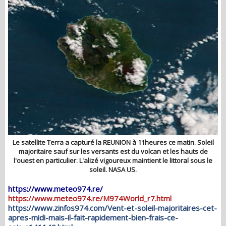
Le satellite Terra a capturé la REUNION à 11heures ce matin. Soleil
majoritaire sauf sur les versants est du volcan et les hauts de
l'ouest en particulier. L'alizé vigoureux maintient le littoral sous le
soleil. NASA US.
https://www.meteo974.re/
https://www.meteo974.re/M974World_r7.html
https://www.zinfos974.com/Vent-et-soleil-majoritaires-cet-
apres-midi-mais-il-fait-rapidement-bien-frais-ce-