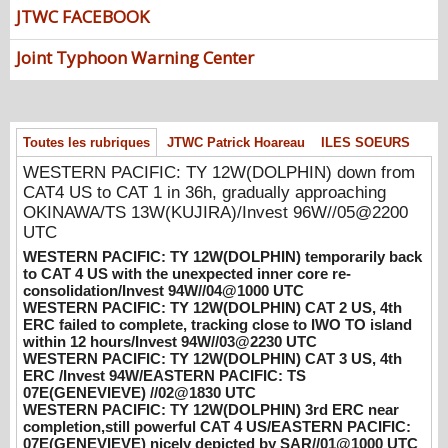
down from CAT4 US to CAT 1 in 36h,
JTWC FACEBOOK
gradually approaching OKINAWA/TS
13W(KUJIRA)/Invest 96W//05@2200 UTC
Joint Typhoon Warning Center
08/06/2026
-
PATRICK HOAREAU
WESTERN PACIFIC: TY 12W(DOLPHIN)
temporarily back to CAT 4 US with the
Toutes les rubriques
JTWC Patrick Hoareau
ILES SOEURS
unexpected inner core re-
consolidation/Invest 94W//04@1000 UTC
WESTERN PACIFIC: TY 12W(DOLPHIN) down from
08/04/2026
CAT4 US to CAT 1 in 36h, gradually approaching
-
PATRICK HOAREAU
OKINAWA/TS 13W(KUJIRA)/Invest 96W//05@2200
WESTERN PACIFIC: TY 12W(DOLPHIN)
UTC
CAT 2 US, 4th ERC failed to complete,
WESTERN PACIFIC: TY 12W(DOLPHIN) temporarily back
tracking close to IWO TO island within 12
to CAT 4 US with the unexpected inner core re-
hours/Invest 94W//03@2230 UTC
consolidation/Invest 94W//04@1000 UTC
08/04/2026
WESTERN PACIFIC: TY 12W(DOLPHIN) CAT 2 US, 4th
-
PATRICK HOAREAU
ERC failed to complete, tracking close to IWO TO island
WESTERN PACIFIC: TY 12W(DOLPHIN)
within 12 hours/Invest 94W//03@2230 UTC
WESTERN PACIFIC: TY 12W(DOLPHIN) CAT 3 US, 4th
CAT 3 US, 4th ERC /Invest 94W/EASTERN
ERC /Invest 94W/EASTERN PACIFIC: TS
PACIFIC: TS 07E(GENEVIEVE) //02@1830
07E(GENEVIEVE) //02@1830 UTC
UTC
WESTERN PACIFIC: TY 12W(DOLPHIN) 3rd ERC near
08/02/2026
-
PATRICK HOAREAU
completion,still powerful CAT 4 US/EASTERN PACIFIC:
07E(GENEVIEVE) nicely depicted by SAR//01@1000 UTC