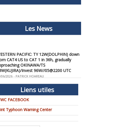
Les News
ESTERN PACIFIC: TY 12W(DOLPHIN) down
rom CAT4 US to CAT 1 in 36h, gradually
pproaching OKINAWA/TS
3W(KUJIRA)/Invest 96W//05@2200 UTC
/06/2026
-
PATRICK HOAREAU
ESTERN PACIFIC: TY 12W(DOLPHIN)
emporarily back to CAT 4 US with the
Liens utiles
nexpected inner core re-
onsolidation/Invest 94W//04@1000 UTC
TWC FACEBOOK
/04/2026
-
PATRICK HOAREAU
oint Typhoon Warning Center
ESTERN PACIFIC: TY 12W(DOLPHIN) CAT 2
S, 4th ERC failed to complete, tracking close
o IWO TO island within 12 hours/Invest