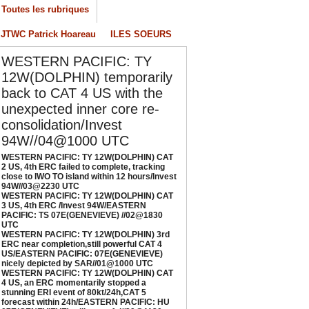
4W//03@2230 UTC
Toutes les rubriques
/04/2026
-
PATRICK HOAREAU
JTWC Patrick Hoareau
ILES SOEURS
ESTERN PACIFIC: TY 12W(DOLPHIN) CAT 3
S, 4th ERC /Invest 94W/EASTERN PACIFIC:
WESTERN PACIFIC: TY
S 07E(GENEVIEVE) //02@1830 UTC
12W(DOLPHIN) temporarily
/02/2026
-
PATRICK HOAREAU
back to CAT 4 US with the
ESTERN PACIFIC: TY 12W(DOLPHIN) 3rd
unexpected inner core re-
RC near completion,still powerful CAT 4
consolidation/Invest
S/EASTERN PACIFIC: 07E(GENEVIEVE) nicely
94W//04@1000 UTC
epicted by SAR//01@1000 UTC
/01/2026
-
PATRICK HOAREAU
WESTERN PACIFIC: TY 12W(DOLPHIN) CAT
2 US, 4th ERC failed to complete, tracking
ESTERN PACIFIC: TY 12W(DOLPHIN) CAT 4
close to IWO TO island within 12 hours/Invest
94W//03@2230 UTC
S, an ERC momentarily stopped a stunning
WESTERN PACIFIC: TY 12W(DOLPHIN) CAT
RI event of 80kt/24h,CAT 5 forecast within
3 US, 4th ERC /Invest 94W/EASTERN
4h/EASTERN PACIFIC: HU 07E(GENEVIEVE)
PACIFIC: TS 07E(GENEVIEVE) //02@1830
UTC
till powerful//29@1130 UTC
WESTERN PACIFIC: TY 12W(DOLPHIN) 3rd
/29/2026
-
PATRICK HOAREAU
ERC near completion,still powerful CAT 4
US/EASTERN PACIFIC: 07E(GENEVIEVE)
nicely depicted by SAR//01@1000 UTC
WESTERN PACIFIC: TY 12W(DOLPHIN) CAT
4 US, an ERC momentarily stopped a
stunning ERI event of 80kt/24h,CAT 5
forecast within 24h/EASTERN PACIFIC: HU