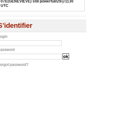
07E(GENEVIEVE) still powerful//29@1130
UTC
S'identifier
ogin
assword
orgot password?