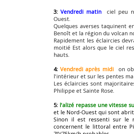
3:
Vendredi matin
ciel peu n
Ouest.
Quelques averses taquinent enc
Benoît et la région du volcan 
Rapidement les éclaircies devra
moitié Est alors que le ciel re
hauts.
4:
Vendredi après midi
on ob
l'intérieur et sur les pentes ma
Les éclaircies sont majoritair
Philippe et Sainte Rose.
5:
l'alizé repasse une vitesse s
et le Nord-Ouest qui sont abrité
Sinon il est ressenti sur le 
concernent le littoral entre P
70/75km/h probables.