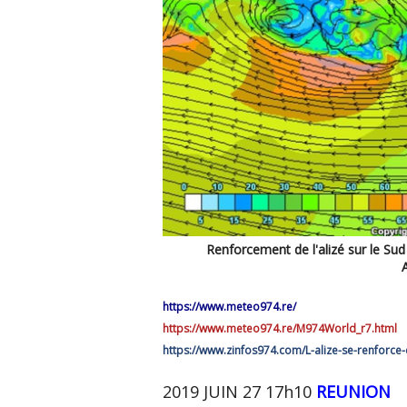
Renforcement de l'alizé sur le Sud 
https://www.meteo974.re/
https://www.meteo974.re/M974World_r7.html
https://www.zinfos974.com/L-alize-se-renforc
2019 JUIN 27 17h10
REUNION