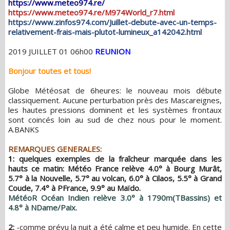
https://www.meteo974.re/
https://www.meteo974.re/M974World_r7.html
https://www.zinfos974.com/Juillet-debute-avec-un-temps-
relativement-frais-mais-plutot-lumineux_a142042.html
2019 JUILLET 01 06h00
REUNION
Bonjour toutes et tous!
Globe Météosat de 6heures: le nouveau mois débute
classiquement. Aucune perturbation près des Mascareignes,
les hautes pressions dominent et les systèmes frontaux
sont coincés loin au sud de chez nous pour le moment.
A.BANKS
REMARQUES GENERALES:
1:
quelques exemples de la fraîcheur marquée dans les
hauts ce matin: Météo France relève 4.0° à Bourg Murât,
5.7° à la Nouvelle, 5.7° au volcan, 6.0° à Cilaos, 5.5° à Grand
Coude, 7.4° à PFrance, 9.9° au Maïdo.
MétéoR Océan Indien
relève 3.0° à 1790m(TBassins) et
4.8° à NDame/Paix.
2:
-comme prévu la nuit a été calme et peu humide. En cette