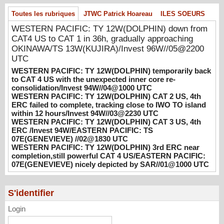
temporarily back to CAT 4 US with the
Toutes les rubriques
JTWC Patrick Hoareau
ILES SOEURS
unexpected inner core re-
consolidation/Invest 94W//04@1000 UTC
WESTERN PACIFIC: TY 12W(DOLPHIN) down from
08/04/2026
CAT4 US to CAT 1 in 36h, gradually approaching
-
PATRICK HOAREAU
OKINAWA/TS 13W(KUJIRA)/Invest 96W//05@2200
WESTERN PACIFIC: TY 12W(DOLPHIN)
UTC
CAT 2 US, 4th ERC failed to complete,
WESTERN PACIFIC: TY 12W(DOLPHIN) temporarily back
tracking close to IWO TO island within 12
to CAT 4 US with the unexpected inner core re-
hours/Invest 94W//03@2230 UTC
consolidation/Invest 94W//04@1000 UTC
08/04/2026
WESTERN PACIFIC: TY 12W(DOLPHIN) CAT 2 US, 4th
-
PATRICK HOAREAU
ERC failed to complete, tracking close to IWO TO island
WESTERN PACIFIC: TY 12W(DOLPHIN)
within 12 hours/Invest 94W//03@2230 UTC
WESTERN PACIFIC: TY 12W(DOLPHIN) CAT 3 US, 4th
CAT 3 US, 4th ERC /Invest 94W/EASTERN
ERC /Invest 94W/EASTERN PACIFIC: TS
PACIFIC: TS 07E(GENEVIEVE) //02@1830
07E(GENEVIEVE) //02@1830 UTC
UTC
WESTERN PACIFIC: TY 12W(DOLPHIN) 3rd ERC near
08/02/2026
-
PATRICK HOAREAU
completion,still powerful CAT 4 US/EASTERN PACIFIC:
07E(GENEVIEVE) nicely depicted by SAR//01@1000 UTC
WESTERN PACIFIC: TY 12W(DOLPHIN)
3rd ERC near completion,still powerful CAT
4 US/EASTERN PACIFIC: 07E(GENEVIEVE)
S'identifier
nicely depicted by SAR//01@1000 UTC
Login
08/01/2026
-
PATRICK HOAREAU