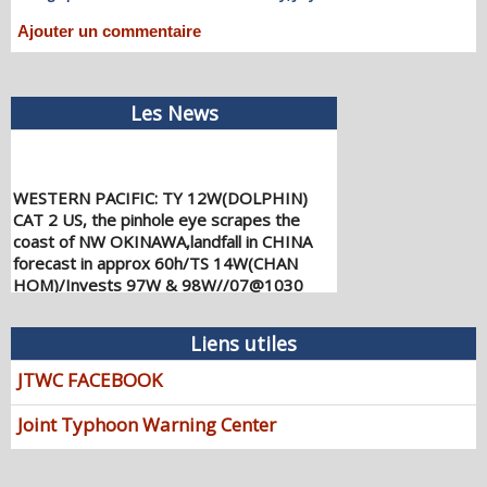
Ajouter un commentaire
Les News
WESTERN PACIFIC: TY 12W(DOLPHIN)
CAT 2 US, the pinhole eye scrapes the
coast of NW OKINAWA,landfall in CHINA
forecast in approx 60h/TS 14W(CHAN
HOM)/Invests 97W & 98W//07@1030
UTC
08/07/2026
-
PATRICK HOAREAU
Liens utiles
WESTERN PACIFIC: TY 12W(DOLPHIN)
down from CAT4 US to CAT 1 in 36h,
JTWC FACEBOOK
gradually approaching OKINAWA/TS
13W(KUJIRA)/Invest 96W//05@2200 UTC
Joint Typhoon Warning Center
08/06/2026
-
PATRICK HOAREAU
WESTERN PACIFIC: TY 12W(DOLPHIN)