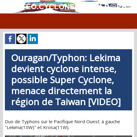
MÉTÉO.CYCLONES.WORLD@PH
Ouragan/Typhon: Lekima
devient cyclone intense,
possible Super Cyclone,
menace directement la
région de Taiwan [VIDEO]
Duo de Typhons sur le Pacifique Nord Ouest: à gauche
"Lekima(10W)" et Krosa(11W).