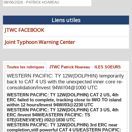
08/06/2026
-
PATRICK HOAREAU
WESTERN PACIFIC: TY 12W(DOLPHIN)
temporarily back to CAT 4 US with the
Liens utiles
unexpected inner core re-
consolidation/Invest 94W//04@1000 UTC
JTWC FACEBOOK
08/04/2026
-
PATRICK HOAREAU
Joint Typhoon Warning Center
WESTERN PACIFIC: TY 12W(DOLPHIN)
CAT 2 US, 4th ERC failed to complete,
tracking close to IWO TO island within 12
hours/Invest 94W//03@2230 UTC
Toutes les rubriques
JTWC Patrick Hoareau
ILES SOEURS
08/04/2026
-
PATRICK HOAREAU
WESTERN PACIFIC: TY 12W(DOLPHIN) temporarily
WESTERN PACIFIC: TY 12W(DOLPHIN)
back to CAT 4 US with the unexpected inner core re-
CAT 3 US, 4th ERC /Invest 94W/EASTERN
consolidation/Invest 94W//04@1000 UTC
PACIFIC: TS 07E(GENEVIEVE) //02@1830
WESTERN PACIFIC: TY 12W(DOLPHIN) CAT 2 US, 4th
UTC
ERC failed to complete, tracking close to IWO TO island
08/02/2026
-
PATRICK HOAREAU
within 12 hours/Invest 94W//03@2230 UTC
WESTERN PACIFIC: TY 12W(DOLPHIN) CAT 3 US, 4th
WESTERN PACIFIC: TY 12W(DOLPHIN)
ERC /Invest 94W/EASTERN PACIFIC: TS
3rd ERC near completion,still powerful CAT
07E(GENEVIEVE) //02@1830 UTC
4 US/EASTERN PACIFIC: 07E(GENEVIEVE)
WESTERN PACIFIC: TY 12W(DOLPHIN) 3rd ERC near
completion,still powerful CAT 4 US/EASTERN PACIFIC:
nicely depicted by SAR//01@1000 UTC