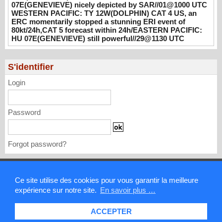
07E(GENEVIEVE) nicely depicted by SAR//01@1000 UTC
08/01/2026
-
PATRICK HOAREAU
WESTERN PACIFIC: TY 12W(DOLPHIN) CAT 4 US, an
ERC momentarily stopped a stunning ERI event of
WESTERN PACIFIC: TY 12W(DOLPHIN)
80kt/24h,CAT 5 forecast within 24h/EASTERN PACIFIC:
CAT 4 US, an ERC momentarily stopped a
HU 07E(GENEVIEVE) still powerful//29@1130 UTC
stunning ERI event of 80kt/24h,CAT 5
forecast within 24h/EASTERN PACIFIC: HU
07E(GENEVIEVE) still powerful//29@1130
S'identifier
UTC
Login
07/29/2026
-
PATRICK HOAREAU
Password
Forgot password?
Mentions légales
Ce site utilise des cookies pour vous garantir la meilleure
expérience sur notre site.
En savoir plus …
Contact
ACCEPTER