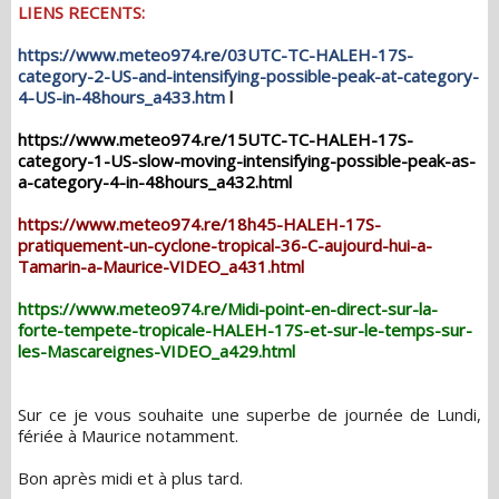
LIENS RECENTS:
https://www.meteo974.re/03UTC-TC-HALEH-17S-
category-2-US-and-intensifying-possible-peak-at-category-
4-US-in-48hours_a433.htm
l
https://www.meteo974.re/15UTC-TC-HALEH-17S-
category-1-US-slow-moving-intensifying-possible-peak-as-
a-category-4-in-48hours_a432.html
https://www.meteo974.re/18h45-HALEH-17S-
pratiquement-un-cyclone-tropical-36-C-aujourd-hui-a-
Tamarin-a-Maurice-VIDEO_a431.html
https://www.meteo974.re/Midi-point-en-direct-sur-la-
forte-tempete-tropicale-HALEH-17S-et-sur-le-temps-sur-
les-Mascareignes-VIDEO_a429.html
Sur ce je vous souhaite une superbe de journée de Lundi,
fériée à Maurice notamment.
Bon après midi et à plus tard.