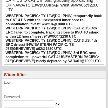
CAT4 US to CAT 1 in 36h, gradually approaching
WESTERN PACIFIC: TY 12W(DOLPHIN)
OKINAWA/TS 13W(KUJIRA)/Invest 96W//05@2200
CAT 2 US, 4th ERC failed to complete,
UTC
tracking close to IWO TO island within 12
WESTERN PACIFIC: TY 12W(DOLPHIN) temporarily back
hours/Invest 94W//03@2230 UTC
to CAT 4 US with the unexpected inner core re-
08/04/2026
-
PATRICK HOAREAU
consolidation/Invest 94W//04@1000 UTC
WESTERN PACIFIC: TY 12W(DOLPHIN) CAT 2 US, 4th
WESTERN PACIFIC: TY 12W(DOLPHIN)
ERC failed to complete, tracking close to IWO TO island
CAT 3 US, 4th ERC /Invest 94W/EASTERN
within 12 hours/Invest 94W//03@2230 UTC
PACIFIC: TS 07E(GENEVIEVE) //02@1830
WESTERN PACIFIC: TY 12W(DOLPHIN) CAT 3 US, 4th
ERC /Invest 94W/EASTERN PACIFIC: TS
UTC
07E(GENEVIEVE) //02@1830 UTC
08/02/2026
-
PATRICK HOAREAU
WESTERN PACIFIC: TY 12W(DOLPHIN) 3rd ERC near
completion,still powerful CAT 4 US/EASTERN PACIFIC:
WESTERN PACIFIC: TY 12W(DOLPHIN)
07E(GENEVIEVE) nicely depicted by SAR//01@1000 UTC
3rd ERC near completion,still powerful CAT
4 US/EASTERN PACIFIC: 07E(GENEVIEVE)
nicely depicted by SAR//01@1000 UTC
S'identifier
08/01/2026
-
PATRICK HOAREAU
Login
Password