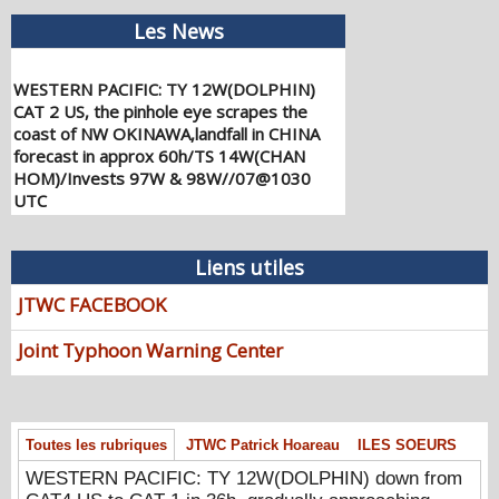
Les News
WESTERN PACIFIC: TY 12W(DOLPHIN)
CAT 2 US, the pinhole eye scrapes the
coast of NW OKINAWA,landfall in CHINA
forecast in approx 60h/TS 14W(CHAN
HOM)/Invests 97W & 98W//07@1030
UTC
08/07/2026
-
PATRICK HOAREAU
WESTERN PACIFIC: TY 12W(DOLPHIN)
Liens utiles
down from CAT4 US to CAT 1 in 36h,
gradually approaching OKINAWA/TS
JTWC FACEBOOK
13W(KUJIRA)/Invest 96W//05@2200 UTC
08/06/2026
-
PATRICK HOAREAU
Joint Typhoon Warning Center
WESTERN PACIFIC: TY 12W(DOLPHIN)
temporarily back to CAT 4 US with the
unexpected inner core re-
Toutes les rubriques
JTWC Patrick Hoareau
ILES SOEURS
consolidation/Invest 94W//04@1000 UTC
08/04/2026
-
PATRICK HOAREAU
WESTERN PACIFIC: TY 12W(DOLPHIN) down from