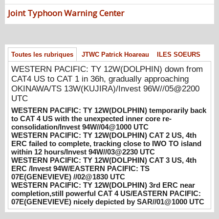
gradually approaching OKINAWA/TS
13W(KUJIRA)/Invest 96W//05@2200 UTC
Joint Typhoon Warning Center
08/06/2026
-
PATRICK HOAREAU
WESTERN PACIFIC: TY 12W(DOLPHIN)
temporarily back to CAT 4 US with the
Toutes les rubriques
JTWC Patrick Hoareau
ILES SOEURS
unexpected inner core re-
consolidation/Invest 94W//04@1000 UTC
WESTERN PACIFIC: TY 12W(DOLPHIN) down from
08/04/2026
CAT4 US to CAT 1 in 36h, gradually approaching
-
PATRICK HOAREAU
OKINAWA/TS 13W(KUJIRA)/Invest 96W//05@2200
WESTERN PACIFIC: TY 12W(DOLPHIN)
UTC
CAT 2 US, 4th ERC failed to complete,
WESTERN PACIFIC: TY 12W(DOLPHIN) temporarily back
tracking close to IWO TO island within 12
to CAT 4 US with the unexpected inner core re-
hours/Invest 94W//03@2230 UTC
consolidation/Invest 94W//04@1000 UTC
08/04/2026
WESTERN PACIFIC: TY 12W(DOLPHIN) CAT 2 US, 4th
-
PATRICK HOAREAU
ERC failed to complete, tracking close to IWO TO island
WESTERN PACIFIC: TY 12W(DOLPHIN)
within 12 hours/Invest 94W//03@2230 UTC
WESTERN PACIFIC: TY 12W(DOLPHIN) CAT 3 US, 4th
CAT 3 US, 4th ERC /Invest 94W/EASTERN
ERC /Invest 94W/EASTERN PACIFIC: TS
PACIFIC: TS 07E(GENEVIEVE) //02@1830
07E(GENEVIEVE) //02@1830 UTC
UTC
WESTERN PACIFIC: TY 12W(DOLPHIN) 3rd ERC near
08/02/2026
-
PATRICK HOAREAU
completion,still powerful CAT 4 US/EASTERN PACIFIC:
07E(GENEVIEVE) nicely depicted by SAR//01@1000 UTC
WESTERN PACIFIC: TY 12W(DOLPHIN)