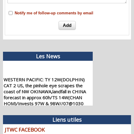
Notify me of follow-up comments by email
Les News
WESTERN PACIFIC: TY 12W(DOLPHIN)
CAT 2 US, the pinhole eye scrapes the
coast of NW OKINAWA,landfall in CHINA
forecast in approx 60h/TS 14W(CHAN
HOM)/Invests 97W & 98W//07@1030
UTC
08/07/2026
-
PATRICK HOAREAU
Liens utiles
WESTERN PACIFIC: TY 12W(DOLPHIN)
down from CAT4 US to CAT 1 in 36h,
JTWC FACEBOOK