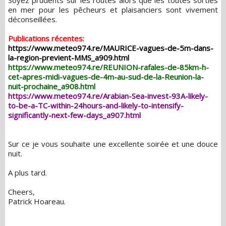
en mer pour les pêcheurs et plaisanciers sont vivement
déconseillées.
Publications récentes:
https://www.meteo974.re/MAURICE-vagues-de-5m-dans-
la-region-previent-MMS_a909.html
https://www.meteo974.re/REUNION-rafales-de-85km-h-
cet-apres-midi-vagues-de-4m-au-sud-de-la-Reunion-la-
nuit-prochaine_a908.html
https://www.meteo974.re/Arabian-Sea-invest-93A-likely-
to-be-a-TC-within-24hours-and-likely-to-intensify-
significantly-next-few-days_a907.html
Sur ce je vous souhaite une excellente soirée et une douce
nuit.
A plus tard.
Cheers,
Patrick Hoareau.