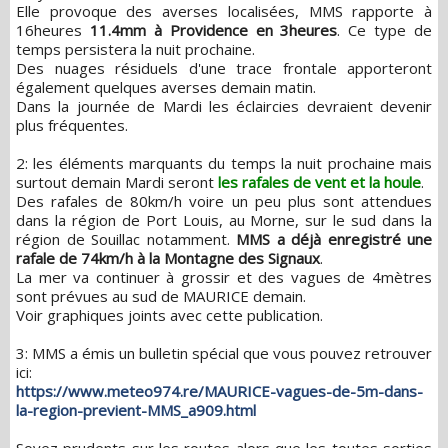
Elle provoque des averses localisées, MMS rapporte à
16heures
11.4mm à Providence en 3heures
. Ce type de
temps persistera la nuit prochaine.
Des nuages résiduels d'une trace frontale apporteront
également quelques averses demain matin.
Dans la journée de Mardi les éclaircies devraient devenir
plus fréquentes.
2: les éléments marquants du temps la nuit prochaine mais
surtout demain Mardi seront
les rafales de vent et la houle
.
Des rafales de 80km/h voire un peu plus sont attendues
dans la région de Port Louis, au Morne, sur le sud dans la
région de Souillac notamment.
MMS a déjà enregistré une
rafale de 74km/h à la Montagne des Signaux
.
La mer va continuer à grossir et des vagues de 4mètres
sont prévues au sud de MAURICE demain.
Voir graphiques joints avec cette publication.
3: MMS a émis un bulletin spécial que vous pouvez retrouver
ici:
https://www.meteo974.re/MAURICE-vagues-de-5m-dans-
la-region-previent-MMS_a909.html
Soyez prudents sur les routes alors que les toutes sorties