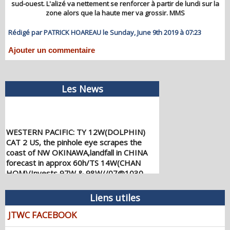
sud-ouest. L'alizé va nettement se renforcer à partir de lundi sur la
zone alors que la haute mer va grossir. MMS
Rédigé par PATRICK HOAREAU le Sunday, June 9th 2019 à 07:23
Ajouter un commentaire
Les News
WESTERN PACIFIC: TY 12W(DOLPHIN)
CAT 2 US, the pinhole eye scrapes the
coast of NW OKINAWA,landfall in CHINA
forecast in approx 60h/TS 14W(CHAN
HOM)/Invests 97W & 98W//07@1030
UTC
08/07/2026
-
PATRICK HOAREAU
Liens utiles
WESTERN PACIFIC: TY 12W(DOLPHIN)
JTWC FACEBOOK
down from CAT4 US to CAT 1 in 36h,
gradually approaching OKINAWA/TS