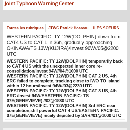
Joint Typhoon Warning Center
13W(KUJIRA)/Invest 96W//05@2200 UTC
08/06/2026
-
PATRICK HOAREAU
WESTERN PACIFIC: TY 12W(DOLPHIN)
temporarily back to CAT 4 US with the
Toutes les rubriques
JTWC Patrick Hoareau
ILES SOEURS
unexpected inner core re-
WESTERN PACIFIC: TY 12W(DOLPHIN) down from
consolidation/Invest 94W//04@1000 UTC
CAT4 US to CAT 1 in 36h, gradually approaching
08/04/2026
-
PATRICK HOAREAU
OKINAWA/TS 13W(KUJIRA)/Invest 96W//05@2200
UTC
WESTERN PACIFIC: TY 12W(DOLPHIN)
CAT 2 US, 4th ERC failed to complete,
WESTERN PACIFIC: TY 12W(DOLPHIN) temporarily back
to CAT 4 US with the unexpected inner core re-
tracking close to IWO TO island within 12
consolidation/Invest 94W//04@1000 UTC
hours/Invest 94W//03@2230 UTC
WESTERN PACIFIC: TY 12W(DOLPHIN) CAT 2 US, 4th
08/04/2026
-
PATRICK HOAREAU
ERC failed to complete, tracking close to IWO TO island
within 12 hours/Invest 94W//03@2230 UTC
WESTERN PACIFIC: TY 12W(DOLPHIN)
WESTERN PACIFIC: TY 12W(DOLPHIN) CAT 3 US, 4th
CAT 3 US, 4th ERC /Invest 94W/EASTERN
ERC /Invest 94W/EASTERN PACIFIC: TS
PACIFIC: TS 07E(GENEVIEVE) //02@1830
07E(GENEVIEVE) //02@1830 UTC
WESTERN PACIFIC: TY 12W(DOLPHIN) 3rd ERC near
UTC
completion,still powerful CAT 4 US/EASTERN PACIFIC:
08/02/2026
-
PATRICK HOAREAU
07E(GENEVIEVE) nicely depicted by SAR//01@1000 UTC
WESTERN PACIFIC: TY 12W(DOLPHIN)
3rd ERC near completion,still powerful CAT