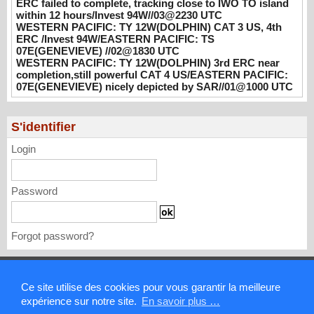
ERC failed to complete, tracking close to IWO TO island
WESTERN PACIFIC: TY 12W(DOLPHIN)
within 12 hours/Invest 94W//03@2230 UTC
WESTERN PACIFIC: TY 12W(DOLPHIN) CAT 3 US, 4th
CAT 3 US, 4th ERC /Invest 94W/EASTERN
ERC /Invest 94W/EASTERN PACIFIC: TS
PACIFIC: TS 07E(GENEVIEVE) //02@1830
07E(GENEVIEVE) //02@1830 UTC
UTC
WESTERN PACIFIC: TY 12W(DOLPHIN) 3rd ERC near
08/02/2026
-
PATRICK HOAREAU
completion,still powerful CAT 4 US/EASTERN PACIFIC:
07E(GENEVIEVE) nicely depicted by SAR//01@1000 UTC
WESTERN PACIFIC: TY 12W(DOLPHIN)
3rd ERC near completion,still powerful CAT
4 US/EASTERN PACIFIC: 07E(GENEVIEVE)
S'identifier
nicely depicted by SAR//01@1000 UTC
Login
08/01/2026
-
PATRICK HOAREAU
Password
Forgot password?
Mentions légales
Ce site utilise des cookies pour vous garantir la meilleure
expérience sur notre site.
En savoir plus …
Contact