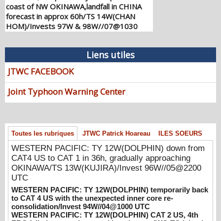
coast of NW OKINAWA,landfall in CHINA
forecast in approx 60h/TS 14W(CHAN
HOM)/Invests 97W & 98W//07@1030
UTC
08/07/2026
-
PATRICK HOAREAU
Liens utiles
WESTERN PACIFIC: TY 12W(DOLPHIN)
down from CAT4 US to CAT 1 in 36h,
JTWC FACEBOOK
gradually approaching OKINAWA/TS
13W(KUJIRA)/Invest 96W//05@2200 UTC
Joint Typhoon Warning Center
08/06/2026
-
PATRICK HOAREAU
WESTERN PACIFIC: TY 12W(DOLPHIN)
temporarily back to CAT 4 US with the
Toutes les rubriques
JTWC Patrick Hoareau
ILES SOEURS
unexpected inner core re-
consolidation/Invest 94W//04@1000 UTC
WESTERN PACIFIC: TY 12W(DOLPHIN) down from
08/04/2026
CAT4 US to CAT 1 in 36h, gradually approaching
-
PATRICK HOAREAU
OKINAWA/TS 13W(KUJIRA)/Invest 96W//05@2200
WESTERN PACIFIC: TY 12W(DOLPHIN)
UTC
CAT 2 US, 4th ERC failed to complete,
WESTERN PACIFIC: TY 12W(DOLPHIN) temporarily back
tracking close to IWO TO island within 12
to CAT 4 US with the unexpected inner core re-
hours/Invest 94W//03@2230 UTC
consolidation/Invest 94W//04@1000 UTC
08/04/2026
WESTERN PACIFIC: TY 12W(DOLPHIN) CAT 2 US, 4th
-
PATRICK HOAREAU