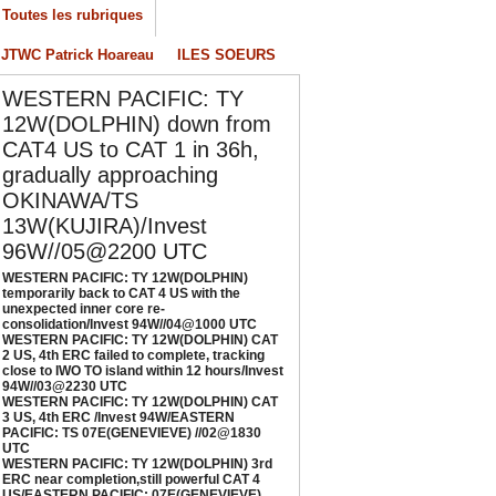
nexpected inner core re-
Toutes les rubriques
onsolidation/Invest 94W//04@1000 UTC
/04/2026
-
PATRICK HOAREAU
JTWC Patrick Hoareau
ILES SOEURS
ESTERN PACIFIC: TY 12W(DOLPHIN) CAT 2
WESTERN PACIFIC: TY
S, 4th ERC failed to complete, tracking close
12W(DOLPHIN) down from
o IWO TO island within 12 hours/Invest
CAT4 US to CAT 1 in 36h,
4W//03@2230 UTC
/04/2026
-
PATRICK HOAREAU
gradually approaching
OKINAWA/TS
ESTERN PACIFIC: TY 12W(DOLPHIN) CAT 3
13W(KUJIRA)/Invest
S, 4th ERC /Invest 94W/EASTERN PACIFIC:
96W//05@2200 UTC
S 07E(GENEVIEVE) //02@1830 UTC
/02/2026
-
PATRICK HOAREAU
WESTERN PACIFIC: TY 12W(DOLPHIN)
temporarily back to CAT 4 US with the
ESTERN PACIFIC: TY 12W(DOLPHIN) 3rd
unexpected inner core re-
consolidation/Invest 94W//04@1000 UTC
RC near completion,still powerful CAT 4
WESTERN PACIFIC: TY 12W(DOLPHIN) CAT
S/EASTERN PACIFIC: 07E(GENEVIEVE) nicely
2 US, 4th ERC failed to complete, tracking
epicted by SAR//01@1000 UTC
close to IWO TO island within 12 hours/Invest
94W//03@2230 UTC
/01/2026
-
PATRICK HOAREAU
WESTERN PACIFIC: TY 12W(DOLPHIN) CAT
3 US, 4th ERC /Invest 94W/EASTERN
PACIFIC: TS 07E(GENEVIEVE) //02@1830
UTC
WESTERN PACIFIC: TY 12W(DOLPHIN) 3rd
ERC near completion,still powerful CAT 4
US/EASTERN PACIFIC: 07E(GENEVIEVE)