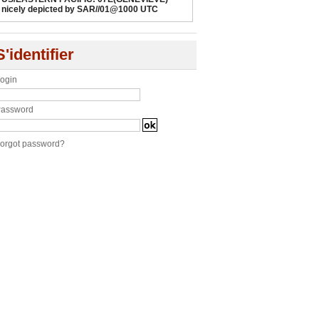
nicely depicted by SAR//01@1000 UTC
S'identifier
ogin
assword
orgot password?