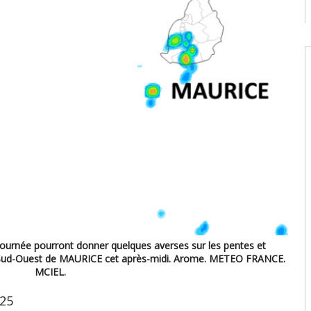
u
c
08
W
U
t
9
08
W
U
T
08
W
E
U
d
ournée pourront donner quelques averses sur les pentes et
08
art Sud-Ouest de MAURICE cet après-midi. Arome. METEO FRANCE.
MCIEL.
h25