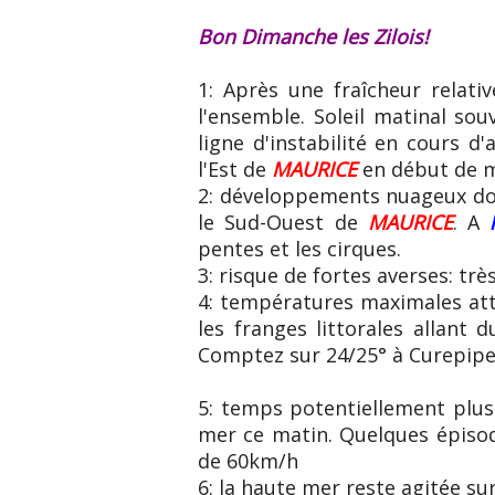
Bon Dimanche les Zilois!
1: Après une fraîcheur relat
l'ensemble. Soleil matinal so
ligne d'instabilité en cours d
l'Est de
MAURICE
en début de m
2: développements nuageux don
le Sud-Ouest de
MAURICE
. A
pentes et les cirques.
3: risque de fortes averses: très
4: températures maximales att
les franges littorales allan
Comptez sur 24/25° à Curepipe 
5: temps potentiellement plus
mer ce matin. Quelques épisod
de 60km/h
6: la haute mer reste agitée su