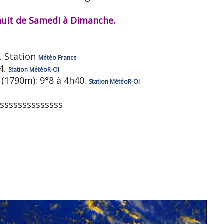
uit de Samedi à Dimanche.
. Station
Météo France
4.
Station MétéoR-OI
(1790m): 9°8 à 4h40.
Station MétéoR-OI
sssssssssssssss