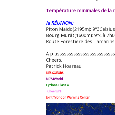
Température minimales de la n
la RÉUNION:
Piton Maïdo(2195m): 9°3Celsius
Bourg Murât(1600m): 9°4 à 7h0
Route Forestière des Tamarins 
A plussssssssssssssssssssssss
Cheers,
Patrick Hoareau
ILES SOEURS
M974World
Cyclone Class 4
Cheers,PH.
Joint Typhoon Warning Center