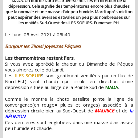
MADA. Un flux de Nord-Est traverse nos îles en direction de la
dépression. Cela signifie des températures encore plus chaudes
que la normale et une masse d'air peu humide. Mardi après-midi on
peut espérer des averses estivales un peu plus nombreuses sur
les moitiés Sud-Ouest des ILES SOEURS. Eumetsat. PH.
Le Lundi 05 Avril 2021 à 05h40
Bonjour les Zilois! Joyeuses Pâques!
Les thermomètres restent fiers.
Si vous avez apprécié la chaleur du Dimanche de Pâques
vous aimerez celle du Lundi.
Les
ILES SOEUR
S sont gentiment ventilées par un flux de
Nord-Est( vent chaud) qui circule en direction d'une
dépression située au large de la Pointe Sud de
MADA
.
Comme le montre la photo satellite jointe la ligne de
convergence(en rouge= pluies et orages) associée à la
dépression circule bien au Sud-Ouest de
MAURICE
et de
la
RÉUNION
.
Ces dernières sont englobées dans une masse d'air assez
peu humide et chaude.