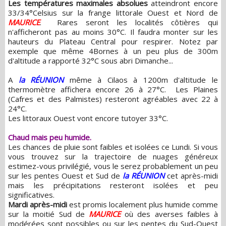
Les températures maximales absolues
atteindront encore
33/34°Celsius sur la frange littorale Ouest et Nord de
MAURICE
. Rares seront les localités côtières qui
n'afficheront pas au moins 30°C. Il faudra monter sur les
hauteurs du Plateau Central pour respirer. Notez par
exemple que même 4Bornes à un peu plus de 300m
d'altitude a rapporté 32°C sous abri Dimanche...
A
la RÉUNION
même à Cilaos à 1200m d'altitude le
thermomètre affichera encore 26 à 27°C. Les Plaines
(Cafres et des Palmistes) resteront agréables avec 22 à
24°C.
Les littoraux Ouest vont encore tutoyer 33°C.
Chaud mais peu humide.
Les chances de pluie sont faibles et isolées ce Lundi. Si vous
vous trouvez sur la trajectoire de nuages généreux
estimez-vous privilégié, vous le serez probablement un peu
sur les pentes Ouest et Sud de
la RÉUNION
cet après-midi
mais les précipitations resteront isolées et peu
significatives.
Mardi après-midi
est promis localement plus humide comme
sur la moitié Sud de
MAURICE
où des averses faibles à
modérées sont possibles ou sur les pentes du Sud-Ouest