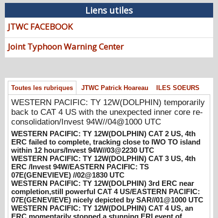
temporarily back to CAT 4 US with the
Liens utiles
unexpected inner core re-
consolidation/Invest 94W//04@1000 UTC
JTWC FACEBOOK
08/04/2026
-
PATRICK HOAREAU
Joint Typhoon Warning Center
WESTERN PACIFIC: TY 12W(DOLPHIN)
CAT 2 US, 4th ERC failed to complete,
tracking close to IWO TO island within 12
hours/Invest 94W//03@2230 UTC
Toutes les rubriques
JTWC Patrick Hoareau
ILES SOEURS
08/04/2026
-
PATRICK HOAREAU
WESTERN PACIFIC: TY 12W(DOLPHIN) temporarily
WESTERN PACIFIC: TY 12W(DOLPHIN)
back to CAT 4 US with the unexpected inner core re-
CAT 3 US, 4th ERC /Invest 94W/EASTERN
consolidation/Invest 94W//04@1000 UTC
PACIFIC: TS 07E(GENEVIEVE) //02@1830
WESTERN PACIFIC: TY 12W(DOLPHIN) CAT 2 US, 4th
UTC
ERC failed to complete, tracking close to IWO TO island
08/02/2026
-
PATRICK HOAREAU
within 12 hours/Invest 94W//03@2230 UTC
WESTERN PACIFIC: TY 12W(DOLPHIN) CAT 3 US, 4th
WESTERN PACIFIC: TY 12W(DOLPHIN)
ERC /Invest 94W/EASTERN PACIFIC: TS
3rd ERC near completion,still powerful CAT
07E(GENEVIEVE) //02@1830 UTC
WESTERN PACIFIC: TY 12W(DOLPHIN) 3rd ERC near
4 US/EASTERN PACIFIC: 07E(GENEVIEVE)
completion,still powerful CAT 4 US/EASTERN PACIFIC:
nicely depicted by SAR//01@1000 UTC
07E(GENEVIEVE) nicely depicted by SAR//01@1000 UTC
08/01/2026
-
PATRICK HOAREAU
WESTERN PACIFIC: TY 12W(DOLPHIN) CAT 4 US, an
ERC momentarily stopped a stunning ERI event of