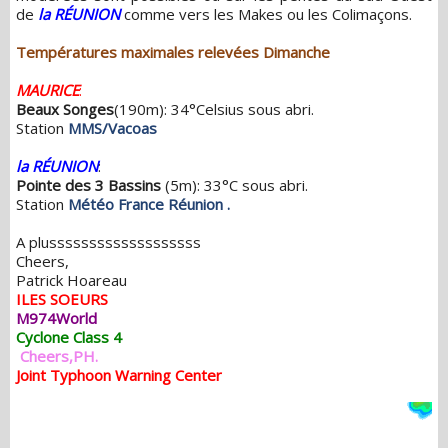
de
la RÉUNION
comme vers les Makes ou les Colimaçons.
Températures maximales relevées Dimanche
MAURICE
:
Beaux Songes
(190m): 34°Celsius sous abri.
Station
MMS/Vacoas
la RÉUNION
:
Pointe des 3 Bassins
(5m): 33°C sous abri.
Station
Météo France Réunion
.
A plusssssssssssssssssss
Cheers,
Patrick Hoareau
ILES SOEURS
M974World
Cyclone Class 4
Cheers,PH.
Joint Typhoon Warning Center