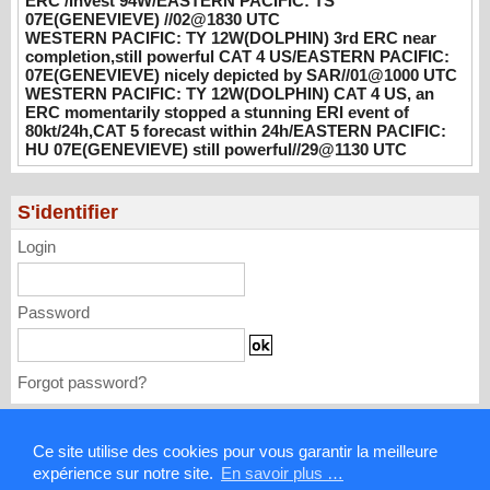
ERC /Invest 94W/EASTERN PACIFIC: TS
3rd ERC near completion,still powerful CAT
07E(GENEVIEVE) //02@1830 UTC
4 US/EASTERN PACIFIC: 07E(GENEVIEVE)
WESTERN PACIFIC: TY 12W(DOLPHIN) 3rd ERC near
nicely depicted by SAR//01@1000 UTC
completion,still powerful CAT 4 US/EASTERN PACIFIC:
08/01/2026
-
PATRICK HOAREAU
07E(GENEVIEVE) nicely depicted by SAR//01@1000 UTC
WESTERN PACIFIC: TY 12W(DOLPHIN) CAT 4 US, an
WESTERN PACIFIC: TY 12W(DOLPHIN)
ERC momentarily stopped a stunning ERI event of
80kt/24h,CAT 5 forecast within 24h/EASTERN PACIFIC:
CAT 4 US, an ERC momentarily stopped a
HU 07E(GENEVIEVE) still powerful//29@1130 UTC
stunning ERI event of 80kt/24h,CAT 5
forecast within 24h/EASTERN PACIFIC: HU
07E(GENEVIEVE) still powerful//29@1130
S'identifier
UTC
07/29/2026
-
PATRICK HOAREAU
Login
Password
Forgot password?
Mentions légales
Ce site utilise des cookies pour vous garantir la meilleure
expérience sur notre site.
En savoir plus …