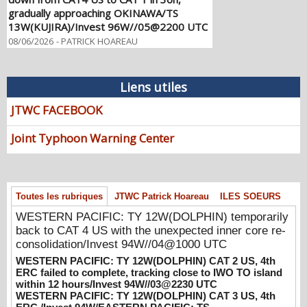
gradually approaching OKINAWA/TS
13W(KUJIRA)/Invest 96W//05@2200 UTC
08/06/2026
-
PATRICK HOAREAU
WESTERN PACIFIC: TY 12W(DOLPHIN)
temporarily back to CAT 4 US with the
Liens utiles
unexpected inner core re-
consolidation/Invest 94W//04@1000 UTC
JTWC FACEBOOK
08/04/2026
-
PATRICK HOAREAU
Joint Typhoon Warning Center
WESTERN PACIFIC: TY 12W(DOLPHIN)
CAT 2 US, 4th ERC failed to complete,
tracking close to IWO TO island within 12
hours/Invest 94W//03@2230 UTC
08/04/2026
-
PATRICK HOAREAU
Toutes les rubriques
JTWC Patrick Hoareau
ILES SOEURS
WESTERN PACIFIC: TY 12W(DOLPHIN) temporarily
WESTERN PACIFIC: TY 12W(DOLPHIN)
back to CAT 4 US with the unexpected inner core re-
CAT 3 US, 4th ERC /Invest 94W/EASTERN
consolidation/Invest 94W//04@1000 UTC
PACIFIC: TS 07E(GENEVIEVE) //02@1830
UTC
WESTERN PACIFIC: TY 12W(DOLPHIN) CAT 2 US, 4th
ERC failed to complete, tracking close to IWO TO island
08/02/2026
-
PATRICK HOAREAU
within 12 hours/Invest 94W//03@2230 UTC
WESTERN PACIFIC: TY 12W(DOLPHIN) CAT 3 US, 4th
WESTERN PACIFIC: TY 12W(DOLPHIN)