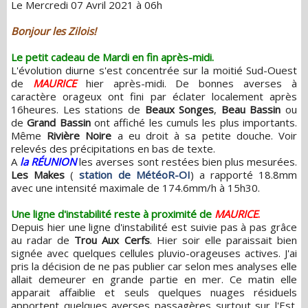
Le Mercredi 07 Avril 2021 à 06h
Bonjour les Zilois!
Le petit cadeau de Mardi en fin après-midi.
L'évolution diurne s'est concentrée sur la moitié Sud-Ouest
de
MAURICE
hier après-midi. De bonnes averses à
caractère orageux ont fini par éclater localement après
16heures. Les stations de
Beaux Songes
,
Beau Bassin
ou
de
Grand Bassin
ont affiché les cumuls les plus importants.
Même
Rivière Noire
a eu droit à sa petite douche. Voir
relevés des précipitations en bas de texte.
A
la RÉUNION
les averses sont restées bien plus mesurées.
Les Makes
(
station de MétéoR-OI
) a rapporté 18.8mm
avec une intensité maximale de 174.6mm/h à 15h30.
Une ligne d'instabilité reste à proximité de
MAURICE
.
Depuis hier une ligne d'instabilité est suivie pas à pas grâce
au radar de
Trou Aux Cerfs
. Hier soir elle paraissait bien
signée avec quelques cellules pluvio-orageuses actives. J'ai
pris la décision de ne pas publier car selon mes analyses elle
allait demeurer en grande partie en mer. Ce matin elle
apparait affaiblie et seuls quelques nuages résiduels
apportent quelques averses passagères surtout sur l'Est.