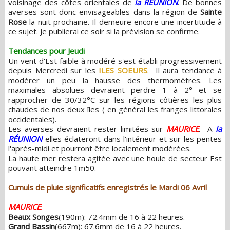
voisinage des côtes orientales de
la RÉUNION
. De bonnes
averses sont donc envisageables dans la région de
Sainte
Rose
la nuit prochaine. Il demeure encore une incertitude à
ce sujet. Je publierai ce soir si la prévision se confirme.
Tendances pour Jeudi
Un vent d'Est faible à modéré s'est établi progressivement
depuis Mercredi sur les
ILES SOEURS
. Il aura tendance à
modérer un peu la hausse des thermomètres. Les
maximales absolues devraient perdre 1 à 2° et se
rapprocher de 30/32°C sur les régions côtières les plus
chaudes de nos deux îles ( en général les franges littorales
occidentales).
Les averses devraient rester limitées sur
MAURICE
. A
la
RÉUNION
elles éclateront dans l'intérieur et sur les pentes
l'après-midi et pourront être localement modérées.
La haute mer restera agitée avec une houle de secteur Est
pouvant atteindre 1m50.
Cumuls de pluie significatifs enregistrés le Mardi 06 Avril
MAURICE
:
Beaux Songes
(190m): 72.4mm de 16 à 22 heures.
Grand Bassin
(667m): 67.6mm de 16 à 22 heures.