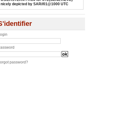
nicely depicted by SAR//01@1000 UTC
S'identifier
ogin
assword
orgot password?