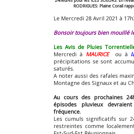
24heures pour les ILES SOEURS. En revan
RODRIGUES: Plaine Corail rap
Le Mercredi 28 Avril 2021 à 17h
Bonsoir toujours bien mouillé le
Les Avis de Pluies Torrentiel
Mercredi à
MAURICE
ou à
l
précipitations se sont accumu
saturés.
A noter aussi des rafales max
Montagne des Signaux et au Ch
Au cours des prochaines 24h
épisodes pluvieux devraien
fréquence.
Les cumuls significatifs sur 
restreintes comme localement
Est-Sud-Est Réunionnais.