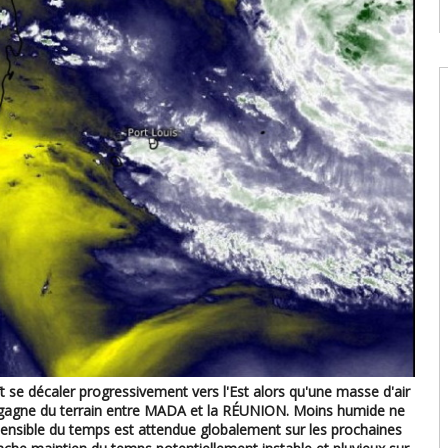
08
W
U
T
08
W
E
U
d
08
t se décaler progressivement vers l'Est alors qu'une masse d'air
 gagne du terrain entre MADA et la RÉUNION. Moins humide ne
sensible du temps est attendue globalement sur les prochaines