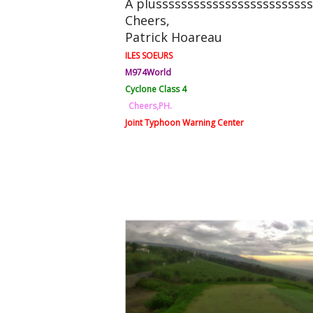
A plussssssssssssssssssssssss
Cheers,
Patrick Hoareau
ILES SOEURS
M974World
Cyclone Class 4
Cheers,PH.
Joint Typhoon Warning Center