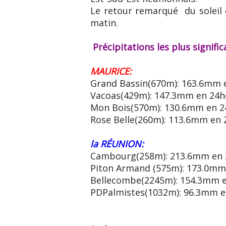
Le retour remarqué du soleil 
matin.
Précipitations les plus signifi
MAURICE:
Grand Bassin(670m): 163.6mm e
Vacoas(429m): 147.3mm en 24he
Mon Bois(570m): 130.6mm en 24
Rose Belle(260m): 113.6mm en 
la RÉUNION:
Cambourg(258m): 213.6mm en 2
Piton Armand (575m): 173.0mm 
Bellecombe(2245m): 154.3mm en
PDPalmistes(1032m): 96.3mm en