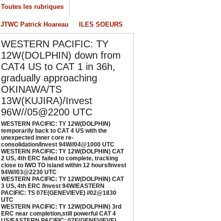
/04/2026
-
PATRICK HOAREAU
Toutes les rubriques
ESTERN PACIFIC: TY 12W(DOLPHIN) CAT 3
JTWC Patrick Hoareau
ILES SOEURS
S, 4th ERC /Invest 94W/EASTERN PACIFIC:
S 07E(GENEVIEVE) //02@1830 UTC
WESTERN PACIFIC: TY
/02/2026
-
PATRICK HOAREAU
12W(DOLPHIN) down from
CAT4 US to CAT 1 in 36h,
ESTERN PACIFIC: TY 12W(DOLPHIN) 3rd
RC near completion,still powerful CAT 4
gradually approaching
S/EASTERN PACIFIC: 07E(GENEVIEVE) nicely
OKINAWA/TS
epicted by SAR//01@1000 UTC
13W(KUJIRA)/Invest
/01/2026
-
PATRICK HOAREAU
96W//05@2200 UTC
WESTERN PACIFIC: TY 12W(DOLPHIN)
temporarily back to CAT 4 US with the
unexpected inner core re-
consolidation/Invest 94W//04@1000 UTC
WESTERN PACIFIC: TY 12W(DOLPHIN) CAT
2 US, 4th ERC failed to complete, tracking
close to IWO TO island within 12 hours/Invest
94W//03@2230 UTC
WESTERN PACIFIC: TY 12W(DOLPHIN) CAT
3 US, 4th ERC /Invest 94W/EASTERN
PACIFIC: TS 07E(GENEVIEVE) //02@1830
UTC
WESTERN PACIFIC: TY 12W(DOLPHIN) 3rd
ERC near completion,still powerful CAT 4
US/EASTERN PACIFIC: 07E(GENEVIEVE)