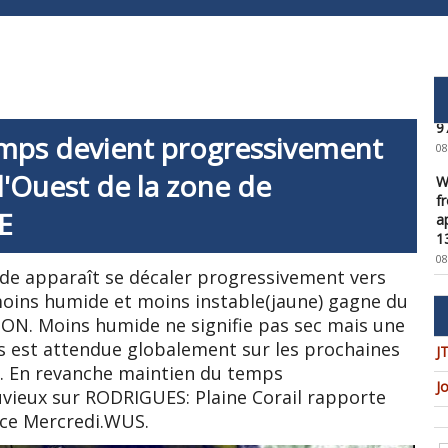
W
U
O
a
9
08
emps devient progressivement
W
'Ouest de la zone de
f
a
E
1
08
W
ide apparaît se décaler progressivement vers
t
 moins humide et moins instable(jaune) gagne du
u
ION. Moins humide ne signifie pas sec mais une
c
s est attendue globalement sur les prochaines
08
J
. En revanche maintien du temps
W
J
uvieux sur RODRIGUES: Plaine Corail rapporte
U
ce Mercredi.WUS.
t
9