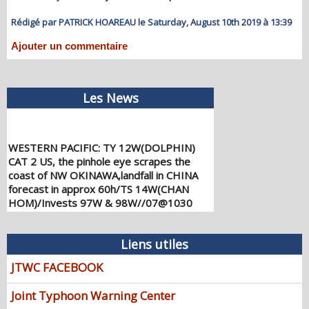
Rédigé par PATRICK HOAREAU le Saturday, August 10th 2019 à 13:39
Ajouter un commentaire
Les News
WESTERN PACIFIC: TY 12W(DOLPHIN)
CAT 2 US, the pinhole eye scrapes the
coast of NW OKINAWA,landfall in CHINA
forecast in approx 60h/TS 14W(CHAN
HOM)/Invests 97W & 98W//07@1030
UTC
08/07/2026
-
PATRICK HOAREAU
Liens utiles
WESTERN PACIFIC: TY 12W(DOLPHIN)
down from CAT4 US to CAT 1 in 36h,
JTWC FACEBOOK
gradually approaching OKINAWA/TS
13W(KUJIRA)/Invest 96W//05@2200 UTC
Joint Typhoon Warning Center
08/06/2026
-
PATRICK HOAREAU