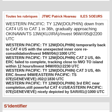
WESTERN PACIFIC: TY 12W(DOLPHIN)
temporarily back to CAT 4 US with the
Toutes les rubriques
JTWC Patrick Hoareau
ILES SOEURS
unexpected inner core re-
consolidation/Invest 94W//04@1000 UTC
WESTERN PACIFIC: TY 12W(DOLPHIN) down from
08/04/2026
-
PATRICK HOAREAU
CAT4 US to CAT 1 in 36h, gradually approaching
OKINAWA/TS 13W(KUJIRA)/Invest 96W//05@2200
WESTERN PACIFIC: TY 12W(DOLPHIN)
UTC
CAT 2 US, 4th ERC failed to complete,
WESTERN PACIFIC: TY 12W(DOLPHIN) temporarily back
tracking close to IWO TO island within 12
to CAT 4 US with the unexpected inner core re-
hours/Invest 94W//03@2230 UTC
consolidation/Invest 94W//04@1000 UTC
08/04/2026
-
PATRICK HOAREAU
WESTERN PACIFIC: TY 12W(DOLPHIN) CAT 2 US, 4th
ERC failed to complete, tracking close to IWO TO island
WESTERN PACIFIC: TY 12W(DOLPHIN)
within 12 hours/Invest 94W//03@2230 UTC
CAT 3 US, 4th ERC /Invest 94W/EASTERN
WESTERN PACIFIC: TY 12W(DOLPHIN) CAT 3 US, 4th
ERC /Invest 94W/EASTERN PACIFIC: TS
PACIFIC: TS 07E(GENEVIEVE) //02@1830
07E(GENEVIEVE) //02@1830 UTC
UTC
WESTERN PACIFIC: TY 12W(DOLPHIN) 3rd ERC near
08/02/2026
-
PATRICK HOAREAU
completion,still powerful CAT 4 US/EASTERN PACIFIC:
07E(GENEVIEVE) nicely depicted by SAR//01@1000 UTC
WESTERN PACIFIC: TY 12W(DOLPHIN)
3rd ERC near completion,still powerful CAT
4 US/EASTERN PACIFIC: 07E(GENEVIEVE)
S'identifier
nicely depicted by SAR//01@1000 UTC