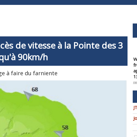
cès de vitesse à la Pointe des 3
W
squ'à 90km/h
f
a
1
ge à faire du farniente
08
W
t
u
c
J
08
J
W
U
t