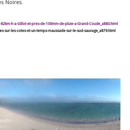
s Noires.
e-82km-h-a-Gillot-et-pres-de-100mm-de-pluie-a-Grand-Coude_a880.html
es-sur-les-cotes-et-un-temps-maussade-sur-le-sud-sauvage_a879.html