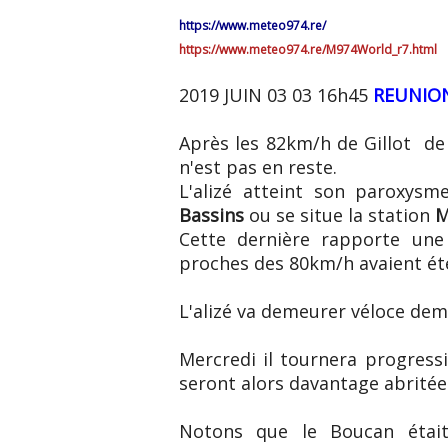
https://www.meteo974.re/
https://www.meteo974.re/M974World_r7.html
2019 JUIN 03 03 16h45
REUNIO
Après les 82km/h de Gillot de l
n'est pas en reste.
L'alizé atteint son paroxys
Bassins
ou se situe la station
M
Cette dernière rapporte une 
proches des 80km/h avaient ét
L'alizé va demeurer véloce dem
Mercredi il tournera progress
seront alors davantage abritée
Notons que le Boucan était