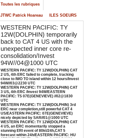
4W//03@2230 UTC
Toutes les rubriques
/04/2026
-
PATRICK HOAREAU
JTWC Patrick Hoareau
ILES SOEURS
ESTERN PACIFIC: TY 12W(DOLPHIN) CAT 3
S, 4th ERC /Invest 94W/EASTERN PACIFIC:
WESTERN PACIFIC: TY
S 07E(GENEVIEVE) //02@1830 UTC
12W(DOLPHIN) temporarily
/02/2026
-
PATRICK HOAREAU
back to CAT 4 US with the
ESTERN PACIFIC: TY 12W(DOLPHIN) 3rd
unexpected inner core re-
RC near completion,still powerful CAT 4
consolidation/Invest
S/EASTERN PACIFIC: 07E(GENEVIEVE) nicely
94W//04@1000 UTC
epicted by SAR//01@1000 UTC
WESTERN PACIFIC: TY 12W(DOLPHIN) CAT
/01/2026
-
PATRICK HOAREAU
2 US, 4th ERC failed to complete, tracking
close to IWO TO island within 12 hours/Invest
ESTERN PACIFIC: TY 12W(DOLPHIN) CAT 4
94W//03@2230 UTC
S, an ERC momentarily stopped a stunning
WESTERN PACIFIC: TY 12W(DOLPHIN) CAT
3 US, 4th ERC /Invest 94W/EASTERN
RI event of 80kt/24h,CAT 5 forecast within
PACIFIC: TS 07E(GENEVIEVE) //02@1830
4h/EASTERN PACIFIC: HU 07E(GENEVIEVE)
UTC
till powerful//29@1130 UTC
WESTERN PACIFIC: TY 12W(DOLPHIN) 3rd
ERC near completion,still powerful CAT 4
/29/2026
-
PATRICK HOAREAU
US/EASTERN PACIFIC: 07E(GENEVIEVE)
nicely depicted by SAR//01@1000 UTC
WESTERN PACIFIC: TY 12W(DOLPHIN) CAT
4 US, an ERC momentarily stopped a
stunning ERI event of 80kt/24h,CAT 5
forecast within 24h/EASTERN PACIFIC: HU