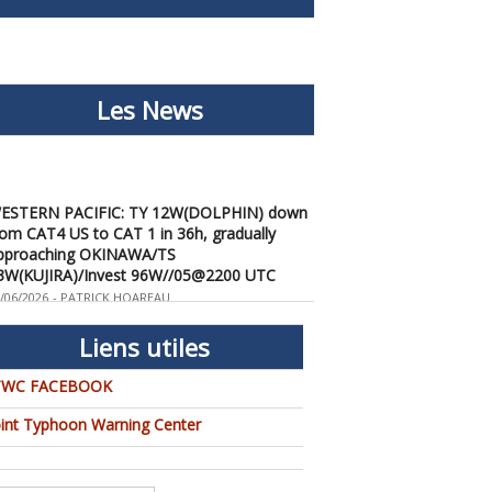
Les News
ESTERN PACIFIC: TY 12W(DOLPHIN) down
rom CAT4 US to CAT 1 in 36h, gradually
pproaching OKINAWA/TS
3W(KUJIRA)/Invest 96W//05@2200 UTC
/06/2026
-
PATRICK HOAREAU
ESTERN PACIFIC: TY 12W(DOLPHIN)
emporarily back to CAT 4 US with the
Liens utiles
nexpected inner core re-
onsolidation/Invest 94W//04@1000 UTC
TWC FACEBOOK
/04/2026
-
PATRICK HOAREAU
oint Typhoon Warning Center
ESTERN PACIFIC: TY 12W(DOLPHIN) CAT 2
S, 4th ERC failed to complete, tracking close
o IWO TO island within 12 hours/Invest