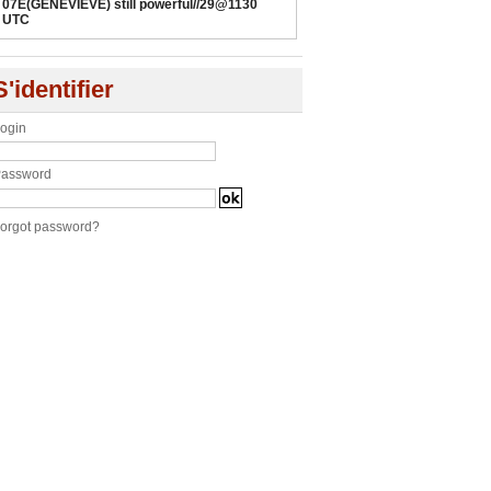
07E(GENEVIEVE) still powerful//29@1130
UTC
S'identifier
ogin
assword
orgot password?