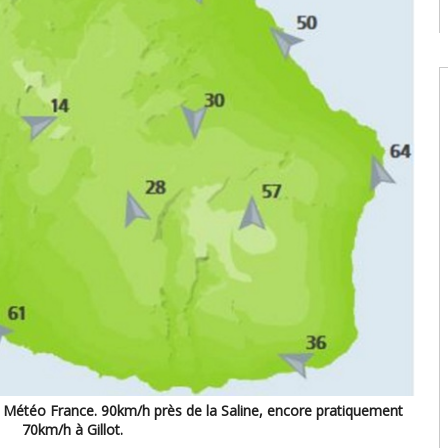
9
08
W
U
T
08
W
E
U
d
08
W
U
E
2
s
07
e Météo France. 90km/h près de la Saline, encore pratiquement
70km/h à Gillot.