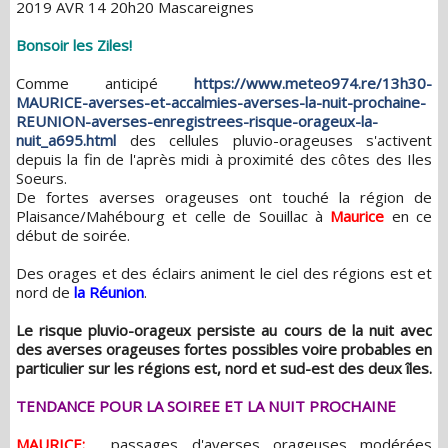
2019 AVR 14 20h20 Mascareignes
Bonsoir les Ziles!
Comme anticipé
https://www.meteo974.re/13h30-
MAURICE-averses-et-accalmies-averses-la-nuit-prochaine-
REUNION-averses-enregistrees-risque-orageux-la-
nuit_a695.html
des cellules pluvio-orageuses s'activent
depuis la fin de l'après midi à proximité des côtes des Iles
Soeurs.
De fortes averses orageuses ont touché la région de
Plaisance/Mahébourg et celle de Souillac à
Maurice
en ce
début de soirée.
Des orages et des éclairs animent le ciel des régions est et
nord de
la Réunion
.
Le risque pluvio-orageux persiste au cours de la nuit avec
des averses orageuses fortes possibles voire probables en
particulier sur les régions est, nord et sud-est des deux îles.
TENDANCE POUR LA SOIREE ET LA NUIT PROCHAINE
MAURICE:
passages d'averses orageuses modérées