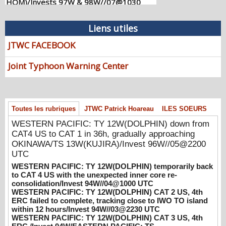
HOM)/Invests 97W & 98W//07@1030
UTC
08/07/2026
-
PATRICK HOAREAU
Liens utiles
WESTERN PACIFIC: TY 12W(DOLPHIN)
JTWC FACEBOOK
down from CAT4 US to CAT 1 in 36h,
gradually approaching OKINAWA/TS
Joint Typhoon Warning Center
13W(KUJIRA)/Invest 96W//05@2200 UTC
08/06/2026
-
PATRICK HOAREAU
WESTERN PACIFIC: TY 12W(DOLPHIN)
temporarily back to CAT 4 US with the
Toutes les rubriques
JTWC Patrick Hoareau
ILES SOEURS
unexpected inner core re-
WESTERN PACIFIC: TY 12W(DOLPHIN) down from
consolidation/Invest 94W//04@1000 UTC
CAT4 US to CAT 1 in 36h, gradually approaching
08/04/2026
-
PATRICK HOAREAU
OKINAWA/TS 13W(KUJIRA)/Invest 96W//05@2200
UTC
WESTERN PACIFIC: TY 12W(DOLPHIN)
CAT 2 US, 4th ERC failed to complete,
WESTERN PACIFIC: TY 12W(DOLPHIN) temporarily back
tracking close to IWO TO island within 12
to CAT 4 US with the unexpected inner core re-
consolidation/Invest 94W//04@1000 UTC
hours/Invest 94W//03@2230 UTC
WESTERN PACIFIC: TY 12W(DOLPHIN) CAT 2 US, 4th
08/04/2026
-
PATRICK HOAREAU
ERC failed to complete, tracking close to IWO TO island
within 12 hours/Invest 94W//03@2230 UTC
WESTERN PACIFIC: TY 12W(DOLPHIN)
WESTERN PACIFIC: TY 12W(DOLPHIN) CAT 3 US, 4th
CAT 3 US, 4th ERC /Invest 94W/EASTERN