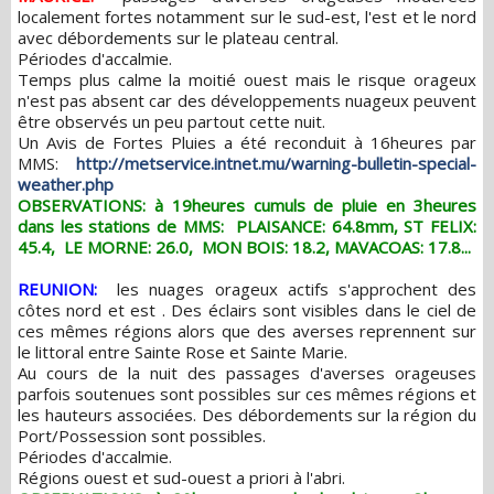
localement fortes notamment sur le sud-est, l'est et le nord
avec débordements sur le plateau central.
Périodes d'accalmie.
Temps plus calme la moitié ouest mais le risque orageux
n'est pas absent car des développements nuageux peuvent
être observés un peu partout cette nuit.
Un Avis de Fortes Pluies a été reconduit à 16heures par
MMS:
http://metservice.intnet.mu/warning-bulletin-special-
weather.php
OBSERVATIONS: à 19heures cumuls de pluie en 3heures
dans les stations de MMS: PLAISANCE: 64.8mm, ST FELIX:
45.4, LE MORNE: 26.0, MON BOIS: 18.2, MAVACOAS: 17.8...
REUNION:
les nuages orageux actifs s'approchent des
côtes nord et est . Des éclairs sont visibles dans le ciel de
ces mêmes régions alors que des averses reprennent sur
le littoral entre Sainte Rose et Sainte Marie.
Au cours de la nuit des passages d'averses orageuses
parfois soutenues sont possibles sur ces mêmes régions et
les hauteurs associées. Des débordements sur la région du
Port/Possession sont possibles.
Périodes d'accalmie.
Régions ouest et sud-ouest a priori à l'abri.