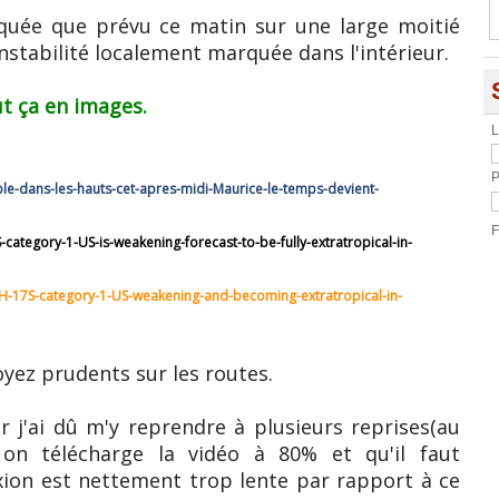
rquée que prévu ce matin sur une large moitié
nstabilité localement marquée dans l'intérieur.
t ça en images.
L
P
e-dans-les-hauts-cet-apres-midi-Maurice-le-temps-devient-
F
tegory-1-US-is-weakening-forecast-to-be-fully-extratropical-in-
-17S-category-1-US-weakening-and-becoming-extratropical-in-
Soyez prudents sur les routes.
 j'ai dû m'y reprendre à plusieurs reprises(au
on télécharge la vidéo à 80% et qu'il faut
ion est nettement trop lente par rapport à ce