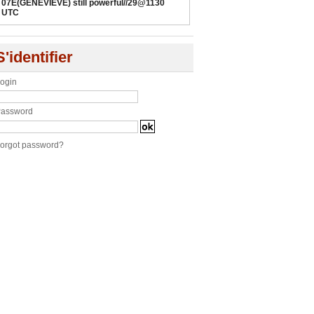
07E(GENEVIEVE) still powerful//29@1130
UTC
S'identifier
ogin
assword
orgot password?