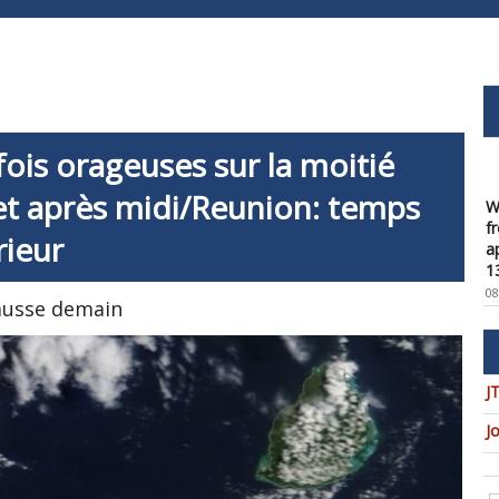
fois orageuses sur la moitié
W
et après midi/Reunion: temps
f
a
rieur
1
08
ausse demain
W
t
u
c
J
08
J
W
U
t