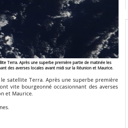
9
08
W
U
T
08
W
E
U
d
llite Terra. Après une superbe première partie de matinée les
08
nt des averses locales avant midi sur la Réunion et Maurice.
W
 le satellite Terra. Après une superbe première
U
E
 ont vite bourgeonné occasionnant des averses
2
on et Maurice.
s
07
nes.