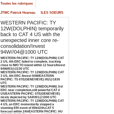
4W//03@2230 UTC
Toutes les rubriques
/04/2026
-
PATRICK HOAREAU
JTWC Patrick Hoareau
ILES SOEURS
ESTERN PACIFIC: TY 12W(DOLPHIN) CAT 3
S, 4th ERC /Invest 94W/EASTERN PACIFIC:
WESTERN PACIFIC: TY
S 07E(GENEVIEVE) //02@1830 UTC
12W(DOLPHIN) temporarily
/02/2026
-
PATRICK HOAREAU
back to CAT 4 US with the
ESTERN PACIFIC: TY 12W(DOLPHIN) 3rd
unexpected inner core re-
RC near completion,still powerful CAT 4
consolidation/Invest
S/EASTERN PACIFIC: 07E(GENEVIEVE) nicely
94W//04@1000 UTC
epicted by SAR//01@1000 UTC
/01/2026
-
PATRICK HOAREAU
WESTERN PACIFIC: TY 12W(DOLPHIN) CAT
2 US, 4th ERC failed to complete, tracking
close to IWO TO island within 12 hours/Invest
ESTERN PACIFIC: TY 12W(DOLPHIN) CAT 4
94W//03@2230 UTC
S, an ERC momentarily stopped a stunning
WESTERN PACIFIC: TY 12W(DOLPHIN) CAT
RI event of 80kt/24h,CAT 5 forecast within
3 US, 4th ERC /Invest 94W/EASTERN
PACIFIC: TS 07E(GENEVIEVE) //02@1830
4h/EASTERN PACIFIC: HU 07E(GENEVIEVE)
UTC
till powerful//29@1130 UTC
WESTERN PACIFIC: TY 12W(DOLPHIN) 3rd
ERC near completion,still powerful CAT 4
/29/2026
-
PATRICK HOAREAU
US/EASTERN PACIFIC: 07E(GENEVIEVE)
nicely depicted by SAR//01@1000 UTC
WESTERN PACIFIC: TY 12W(DOLPHIN) CAT
4 US, an ERC momentarily stopped a
stunning ERI event of 80kt/24h,CAT 5
forecast within 24h/EASTERN PACIFIC: HU