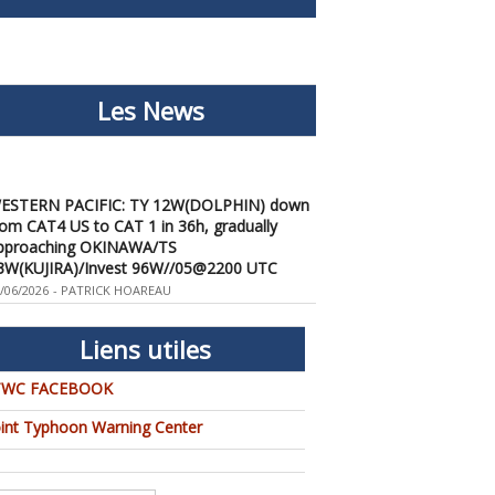
Les News
ESTERN PACIFIC: TY 12W(DOLPHIN) down
rom CAT4 US to CAT 1 in 36h, gradually
pproaching OKINAWA/TS
3W(KUJIRA)/Invest 96W//05@2200 UTC
/06/2026
-
PATRICK HOAREAU
ESTERN PACIFIC: TY 12W(DOLPHIN)
emporarily back to CAT 4 US with the
Liens utiles
nexpected inner core re-
onsolidation/Invest 94W//04@1000 UTC
TWC FACEBOOK
/04/2026
-
PATRICK HOAREAU
oint Typhoon Warning Center
ESTERN PACIFIC: TY 12W(DOLPHIN) CAT 2
S, 4th ERC failed to complete, tracking close
o IWO TO island within 12 hours/Invest