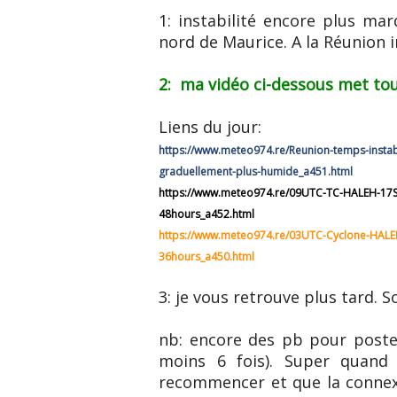
1: instabilité encore plus ma
nord de Maurice. A la Réunion i
2: ma vidéo ci-dessous met tou
Liens du jour:
https://www.meteo974.re/Reunion-temps-instabl
graduellement-plus-humide_a451.html
https://www.meteo974.re/09UTC-TC-HALEH-17S-ca
48hours_a452.html
https://www.meteo974.re/03UTC-Cyclone-HALEH
36hours_a450.html
3: je vous retrouve plus tard. 
nb: encore des pb pour poster
moins 6 fois). Super quand 
recommencer et que la connex