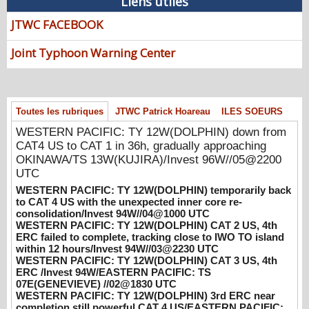
Liens utiles
WESTERN PACIFIC: TY 12W(DOLPHIN)
JTWC FACEBOOK
down from CAT4 US to CAT 1 in 36h,
gradually approaching OKINAWA/TS
Joint Typhoon Warning Center
13W(KUJIRA)/Invest 96W//05@2200 UTC
08/06/2026
-
PATRICK HOAREAU
WESTERN PACIFIC: TY 12W(DOLPHIN)
temporarily back to CAT 4 US with the
Toutes les rubriques
JTWC Patrick Hoareau
ILES SOEURS
unexpected inner core re-
WESTERN PACIFIC: TY 12W(DOLPHIN) down from
consolidation/Invest 94W//04@1000 UTC
CAT4 US to CAT 1 in 36h, gradually approaching
08/04/2026
-
PATRICK HOAREAU
OKINAWA/TS 13W(KUJIRA)/Invest 96W//05@2200
UTC
WESTERN PACIFIC: TY 12W(DOLPHIN)
CAT 2 US, 4th ERC failed to complete,
WESTERN PACIFIC: TY 12W(DOLPHIN) temporarily back
tracking close to IWO TO island within 12
to CAT 4 US with the unexpected inner core re-
consolidation/Invest 94W//04@1000 UTC
hours/Invest 94W//03@2230 UTC
WESTERN PACIFIC: TY 12W(DOLPHIN) CAT 2 US, 4th
08/04/2026
-
PATRICK HOAREAU
ERC failed to complete, tracking close to IWO TO island
within 12 hours/Invest 94W//03@2230 UTC
WESTERN PACIFIC: TY 12W(DOLPHIN)
WESTERN PACIFIC: TY 12W(DOLPHIN) CAT 3 US, 4th
CAT 3 US, 4th ERC /Invest 94W/EASTERN
ERC /Invest 94W/EASTERN PACIFIC: TS
PACIFIC: TS 07E(GENEVIEVE) //02@1830
07E(GENEVIEVE) //02@1830 UTC
UTC
WESTERN PACIFIC: TY 12W(DOLPHIN) 3rd ERC near
completion,still powerful CAT 4 US/EASTERN PACIFIC: