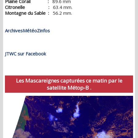
Plaine Corail
:
89.6 mm
Citronelle :
63.4 mm.
Montagne du Sable :
56.2 mm.
ArchivesMétéoZinfos
JTWC sur Facebook
Les Mascareignes capturées ce matin par le
satellite Métop-B .