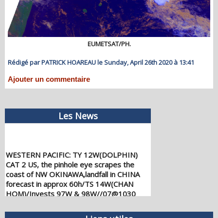
EUMETSAT/PH.
Rédigé par PATRICK HOAREAU le Sunday, April 26th 2020 à 13:41
Ajouter un commentaire
Les News
WESTERN PACIFIC: TY 12W(DOLPHIN)
CAT 2 US, the pinhole eye scrapes the
coast of NW OKINAWA,landfall in CHINA
forecast in approx 60h/TS 14W(CHAN
HOM)/Invests 97W & 98W//07@1030
UTC
08/07/2026
-
PATRICK HOAREAU