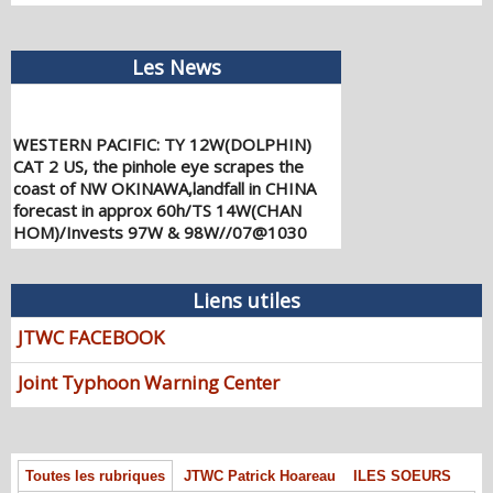
Les News
WESTERN PACIFIC: TY 12W(DOLPHIN)
CAT 2 US, the pinhole eye scrapes the
coast of NW OKINAWA,landfall in CHINA
forecast in approx 60h/TS 14W(CHAN
HOM)/Invests 97W & 98W//07@1030
UTC
08/07/2026
-
PATRICK HOAREAU
Liens utiles
WESTERN PACIFIC: TY 12W(DOLPHIN)
down from CAT4 US to CAT 1 in 36h,
JTWC FACEBOOK
gradually approaching OKINAWA/TS
13W(KUJIRA)/Invest 96W//05@2200 UTC
Joint Typhoon Warning Center
08/06/2026
-
PATRICK HOAREAU
WESTERN PACIFIC: TY 12W(DOLPHIN)
temporarily back to CAT 4 US with the
unexpected inner core re-
Toutes les rubriques
JTWC Patrick Hoareau
ILES SOEURS