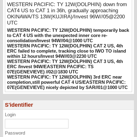
consolidation/Invest 94W//04@1000 UTC
WESTERN PACIFIC: TY 12W(DOLPHIN) down from
08/04/2026
-
PATRICK HOAREAU
CAT4 US to CAT 1 in 36h, gradually approaching
OKINAWA/TS 13W(KUJIRA)/Invest 96W//05@2200
WESTERN PACIFIC: TY 12W(DOLPHIN)
UTC
CAT 2 US, 4th ERC failed to complete,
WESTERN PACIFIC: TY 12W(DOLPHIN) temporarily back
tracking close to IWO TO island within 12
to CAT 4 US with the unexpected inner core re-
hours/Invest 94W//03@2230 UTC
consolidation/Invest 94W//04@1000 UTC
08/04/2026
-
PATRICK HOAREAU
WESTERN PACIFIC: TY 12W(DOLPHIN) CAT 2 US, 4th
ERC failed to complete, tracking close to IWO TO island
WESTERN PACIFIC: TY 12W(DOLPHIN)
within 12 hours/Invest 94W//03@2230 UTC
CAT 3 US, 4th ERC /Invest 94W/EASTERN
WESTERN PACIFIC: TY 12W(DOLPHIN) CAT 3 US, 4th
PACIFIC: TS 07E(GENEVIEVE) //02@1830
ERC /Invest 94W/EASTERN PACIFIC: TS
07E(GENEVIEVE) //02@1830 UTC
UTC
WESTERN PACIFIC: TY 12W(DOLPHIN) 3rd ERC near
08/02/2026
-
PATRICK HOAREAU
completion,still powerful CAT 4 US/EASTERN PACIFIC:
07E(GENEVIEVE) nicely depicted by SAR//01@1000 UTC
WESTERN PACIFIC: TY 12W(DOLPHIN)
3rd ERC near completion,still powerful CAT
4 US/EASTERN PACIFIC: 07E(GENEVIEVE)
S'identifier
nicely depicted by SAR//01@1000 UTC
Login
08/01/2026
-
PATRICK HOAREAU
Password