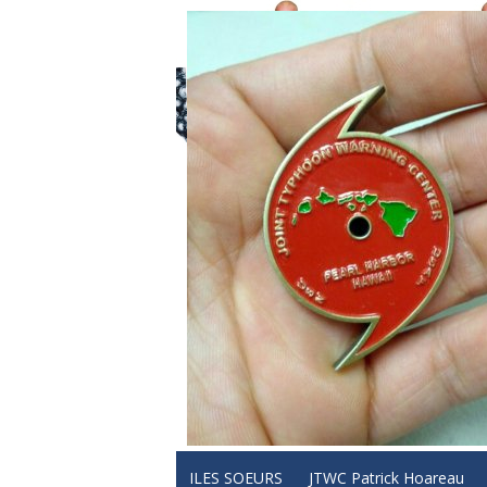
ILES SOEURS
JTWC Patrick Hoareau