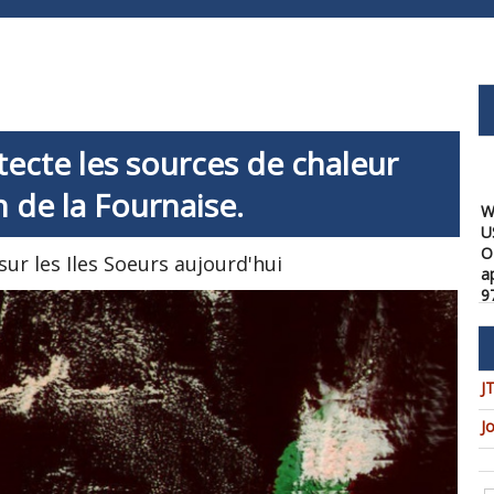
tecte les sources de chaleur
W
n de la Fournaise.
U
O
a
ur les Iles Soeurs aujourd'hui
9
08
W
f
a
J
1
08
J
W
t