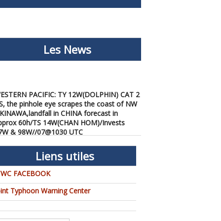
Les News
ESTERN PACIFIC: TY 12W(DOLPHIN) CAT 2
S, the pinhole eye scrapes the coast of NW
KINAWA,landfall in CHINA forecast in
pprox 60h/TS 14W(CHAN HOM)/Invests
7W & 98W//07@1030 UTC
/07/2026
-
PATRICK HOAREAU
ESTERN PACIFIC: TY 12W(DOLPHIN) down
Liens utiles
rom CAT4 US to CAT 1 in 36h, gradually
pproaching OKINAWA/TS
TWC FACEBOOK
3W(KUJIRA)/Invest 96W//05@2200 UTC
/06/2026
-
PATRICK HOAREAU
oint Typhoon Warning Center
ESTERN PACIFIC: TY 12W(DOLPHIN)
emporarily back to CAT 4 US with the