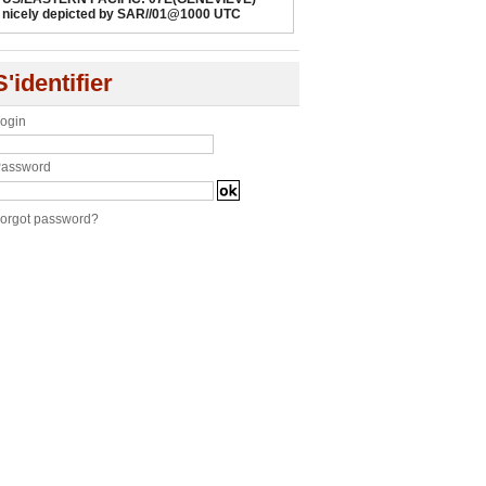
nicely depicted by SAR//01@1000 UTC
S'identifier
ogin
assword
orgot password?