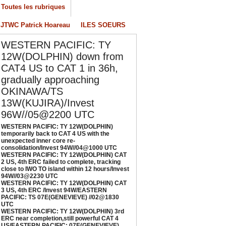
nexpected inner core re-
Toutes les rubriques
onsolidation/Invest 94W//04@1000 UTC
/04/2026
-
PATRICK HOAREAU
JTWC Patrick Hoareau
ILES SOEURS
ESTERN PACIFIC: TY 12W(DOLPHIN) CAT 2
WESTERN PACIFIC: TY
S, 4th ERC failed to complete, tracking close
12W(DOLPHIN) down from
o IWO TO island within 12 hours/Invest
4W//03@2230 UTC
CAT4 US to CAT 1 in 36h,
/04/2026
-
PATRICK HOAREAU
gradually approaching
OKINAWA/TS
ESTERN PACIFIC: TY 12W(DOLPHIN) CAT 3
13W(KUJIRA)/Invest
S, 4th ERC /Invest 94W/EASTERN PACIFIC:
S 07E(GENEVIEVE) //02@1830 UTC
96W//05@2200 UTC
/02/2026
-
PATRICK HOAREAU
WESTERN PACIFIC: TY 12W(DOLPHIN)
temporarily back to CAT 4 US with the
ESTERN PACIFIC: TY 12W(DOLPHIN) 3rd
unexpected inner core re-
RC near completion,still powerful CAT 4
consolidation/Invest 94W//04@1000 UTC
WESTERN PACIFIC: TY 12W(DOLPHIN) CAT
S/EASTERN PACIFIC: 07E(GENEVIEVE) nicely
2 US, 4th ERC failed to complete, tracking
epicted by SAR//01@1000 UTC
close to IWO TO island within 12 hours/Invest
94W//03@2230 UTC
/01/2026
-
PATRICK HOAREAU
WESTERN PACIFIC: TY 12W(DOLPHIN) CAT
3 US, 4th ERC /Invest 94W/EASTERN
PACIFIC: TS 07E(GENEVIEVE) //02@1830
UTC
WESTERN PACIFIC: TY 12W(DOLPHIN) 3rd
ERC near completion,still powerful CAT 4
US/EASTERN PACIFIC: 07E(GENEVIEVE)