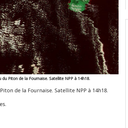
u
c
08
W
U
t
9
08
W
U
T
08
u du Piton de la Fournaise. Satellite NPP à 14h18.
W
E
Piton de la Fournaise. Satellite NPP à 14h18.
U
d
08
es.