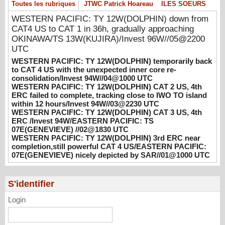
Toutes les rubriques
JTWC Patrick Hoareau
ILES SOEURS
unexpected inner core re-
consolidation/Invest 94W//04@1000 UTC
WESTERN PACIFIC: TY 12W(DOLPHIN) down from
08/04/2026
-
PATRICK HOAREAU
CAT4 US to CAT 1 in 36h, gradually approaching
OKINAWA/TS 13W(KUJIRA)/Invest 96W//05@2200
WESTERN PACIFIC: TY 12W(DOLPHIN)
UTC
CAT 2 US, 4th ERC failed to complete,
WESTERN PACIFIC: TY 12W(DOLPHIN) temporarily back
tracking close to IWO TO island within 12
to CAT 4 US with the unexpected inner core re-
hours/Invest 94W//03@2230 UTC
consolidation/Invest 94W//04@1000 UTC
08/04/2026
-
PATRICK HOAREAU
WESTERN PACIFIC: TY 12W(DOLPHIN) CAT 2 US, 4th
ERC failed to complete, tracking close to IWO TO island
WESTERN PACIFIC: TY 12W(DOLPHIN)
within 12 hours/Invest 94W//03@2230 UTC
WESTERN PACIFIC: TY 12W(DOLPHIN) CAT 3 US, 4th
CAT 3 US, 4th ERC /Invest 94W/EASTERN
ERC /Invest 94W/EASTERN PACIFIC: TS
PACIFIC: TS 07E(GENEVIEVE) //02@1830
07E(GENEVIEVE) //02@1830 UTC
UTC
WESTERN PACIFIC: TY 12W(DOLPHIN) 3rd ERC near
08/02/2026
-
PATRICK HOAREAU
completion,still powerful CAT 4 US/EASTERN PACIFIC:
07E(GENEVIEVE) nicely depicted by SAR//01@1000 UTC
WESTERN PACIFIC: TY 12W(DOLPHIN)
3rd ERC near completion,still powerful CAT
4 US/EASTERN PACIFIC: 07E(GENEVIEVE)
S'identifier
nicely depicted by SAR//01@1000 UTC
Login
08/01/2026
-
PATRICK HOAREAU