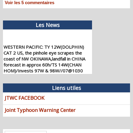
Voir les
5
commentaires
Les News
WESTERN PACIFIC: TY 12W(DOLPHIN)
CAT 2 US, the pinhole eye scrapes the
coast of NW OKINAWA,landfall in CHINA
forecast in approx 60h/TS 14W(CHAN
HOM)/Invests 97W & 98W//07@1030
UTC
08/07/2026
-
PATRICK HOAREAU
Liens utiles
WESTERN PACIFIC: TY 12W(DOLPHIN)
down from CAT4 US to CAT 1 in 36h,
JTWC FACEBOOK
gradually approaching OKINAWA/TS
13W(KUJIRA)/Invest 96W//05@2200 UTC
Joint Typhoon Warning Center
08/06/2026
-
PATRICK HOAREAU
WESTERN PACIFIC: TY 12W(DOLPHIN)
temporarily back to CAT 4 US with the