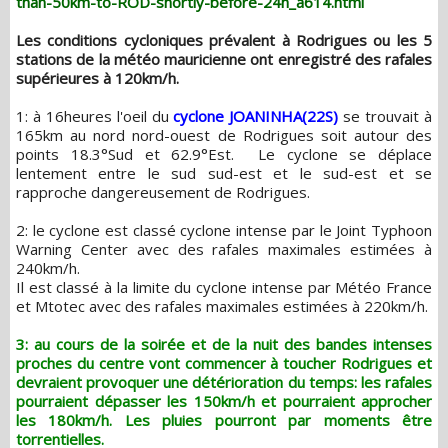
than-50km-to-ROD-shortly-before-24h_a614.html
Les conditions cycloniques prévalent à Rodrigues ou les 5
stations de la météo mauricienne ont enregistré des rafales
supérieures à 120km/h.
1: à 16heures l'oeil du
cyclone JOANINHA(22S)
se trouvait à
165km au nord nord-ouest de Rodrigues soit autour des
points 18.3°Sud et 62.9°Est. Le cyclone se déplace
lentement entre le sud sud-est et le sud-est et se
rapproche dangereusement de Rodrigues.
2: le cyclone est classé cyclone intense par le Joint Typhoon
Warning Center avec des rafales maximales estimées à
240km/h.
Il est classé à la limite du cyclone intense par Météo France
et Mtotec avec des rafales maximales estimées à 220km/h.
3: au cours de la soirée et de la nuit des bandes intenses
proches du centre vont commencer à toucher Rodrigues et
devraient provoquer une détérioration du temps: les rafales
pourraient dépasser les 150km/h et pourraient approcher
les 180km/h. Les pluies pourront par moments être
torrentielles.