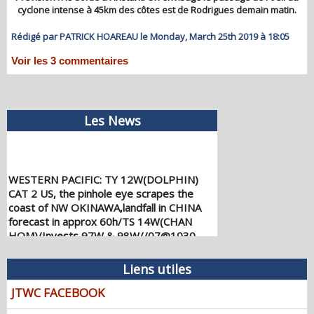
cyclone intense à 45km des côtes est de Rodrigues demain matin.
Rédigé par PATRICK HOAREAU le Monday, March 25th 2019 à 18:05
Voir les
3
commentaires
Les News
WESTERN PACIFIC: TY 12W(DOLPHIN)
CAT 2 US, the pinhole eye scrapes the
coast of NW OKINAWA,landfall in CHINA
forecast in approx 60h/TS 14W(CHAN
HOM)/Invests 97W & 98W//07@1030
UTC
08/07/2026
-
PATRICK HOAREAU
Liens utiles
WESTERN PACIFIC: TY 12W(DOLPHIN)
JTWC FACEBOOK
down from CAT4 US to CAT 1 in 36h,
gradually approaching OKINAWA/TS