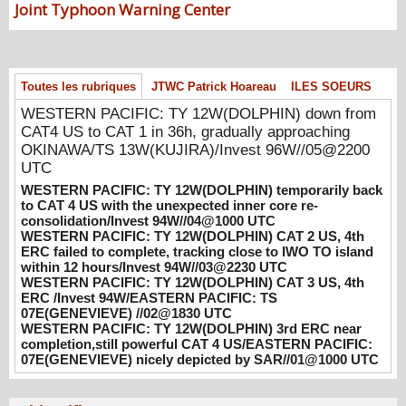
Joint Typhoon Warning Center
13W(KUJIRA)/Invest 96W//05@2200 UTC
08/06/2026
-
PATRICK HOAREAU
WESTERN PACIFIC: TY 12W(DOLPHIN)
temporarily back to CAT 4 US with the
Toutes les rubriques
JTWC Patrick Hoareau
ILES SOEURS
unexpected inner core re-
WESTERN PACIFIC: TY 12W(DOLPHIN) down from
consolidation/Invest 94W//04@1000 UTC
CAT4 US to CAT 1 in 36h, gradually approaching
08/04/2026
-
PATRICK HOAREAU
OKINAWA/TS 13W(KUJIRA)/Invest 96W//05@2200
UTC
WESTERN PACIFIC: TY 12W(DOLPHIN)
CAT 2 US, 4th ERC failed to complete,
WESTERN PACIFIC: TY 12W(DOLPHIN) temporarily back
tracking close to IWO TO island within 12
to CAT 4 US with the unexpected inner core re-
consolidation/Invest 94W//04@1000 UTC
hours/Invest 94W//03@2230 UTC
WESTERN PACIFIC: TY 12W(DOLPHIN) CAT 2 US, 4th
08/04/2026
-
PATRICK HOAREAU
ERC failed to complete, tracking close to IWO TO island
within 12 hours/Invest 94W//03@2230 UTC
WESTERN PACIFIC: TY 12W(DOLPHIN)
WESTERN PACIFIC: TY 12W(DOLPHIN) CAT 3 US, 4th
CAT 3 US, 4th ERC /Invest 94W/EASTERN
ERC /Invest 94W/EASTERN PACIFIC: TS
PACIFIC: TS 07E(GENEVIEVE) //02@1830
07E(GENEVIEVE) //02@1830 UTC
UTC
WESTERN PACIFIC: TY 12W(DOLPHIN) 3rd ERC near
completion,still powerful CAT 4 US/EASTERN PACIFIC:
08/02/2026
-
PATRICK HOAREAU
07E(GENEVIEVE) nicely depicted by SAR//01@1000 UTC
WESTERN PACIFIC: TY 12W(DOLPHIN)
3rd ERC near completion,still powerful CAT