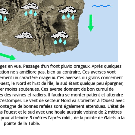
s en vue. Passage d'un front pluvio orageux. Après quelques
uation ne s'améliore pas, bien au contraire, Ces averses vont
lement un caractère orageux. Ces averses ou grains concernent
uest, le Nord et l'Est de l'île, le sud étant quelque peu épargner,
ouver moins soutenues. Ces averse donnent de bon cumul de
s des ravines et radiers. Il faudra se monter patient et attendre
 s'estomper. Le vent de secteur Nord va s'orienter à l'Ouest avec
montagne de bonnes rafales sont également attendues. L'état de
ns l'ouest et le sud avec une houle australe voisine de 2 mètres
 pour atteindre 3 mètres l'après midi , de la pointe de Galets a la
pointe de la Table.