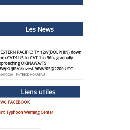
Les News
ESTERN PACIFIC: TY 12W(DOLPHIN) down
rom CAT4 US to CAT 1 in 36h, gradually
pproaching OKINAWA/TS
3W(KUJIRA)/Invest 96W//05@2200 UTC
/06/2026
-
PATRICK HOAREAU
ESTERN PACIFIC: TY 12W(DOLPHIN)
emporarily back to CAT 4 US with the
nexpected inner core re-
Liens utiles
onsolidation/Invest 94W//04@1000 UTC
/04/2026
-
PATRICK HOAREAU
TWC FACEBOOK
ESTERN PACIFIC: TY 12W(DOLPHIN) CAT 2
oint Typhoon Warning Center
S, 4th ERC failed to complete, tracking close
o IWO TO island within 12 hours/Invest
4W//03@2230 UTC