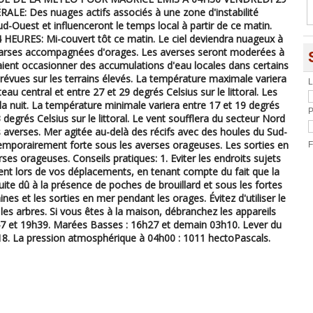
: Des nuages actifs associés à une zone d'instabilité
d-Ouest et influenceront le temps local à partir de ce matin.
URES: Mi-couvert tôt ce matin. Le ciel deviendra nuageux à
éparses accompagnées d'orages. Les averses seront moderées à
ient occasionner des accumulations d'eau locales dans certains
prévues sur les terrains élevés. La température maximale variera
L
eau central et entre 27 et 29 degrés Celsius sur le littoral. Les
a nuit. La température minimale variera entre 17 et 19 degrés
P
 degrés Celsius sur le littoral. Le vent soufflera du secteur Nord
s averses. Mer agitée au-delà des récifs avec des houles du Sud-
emporairement forte sous les averses orageuses. Les sorties en
F
es orageuses. Conseils pratiques: 1. Eviter les endroits sujets
ent lors de vos déplacements, en tenant compte du fait que la
uite dû à la présence de poches de brouillard et sous les fortes
aines et les sorties en mer pendant les orages. Évitez d'utiliser le
les arbres. Si vous êtes à la maison, débranchez les appareils
7 et 19h39. Marées Basses : 16h27 et demain 03h10. Lever du
8h18. La pression atmosphérique à 04h00 : 1011 hectoPascals.