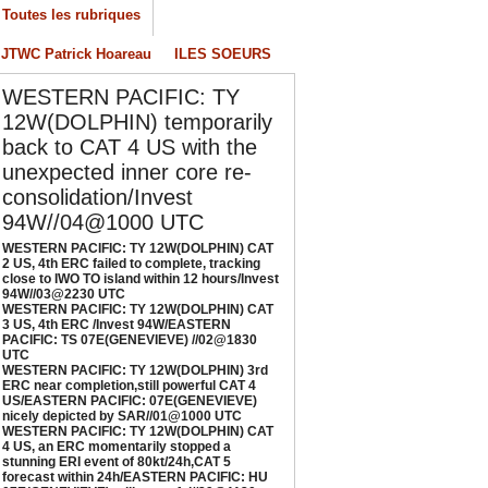
/04/2026
-
PATRICK HOAREAU
Toutes les rubriques
ESTERN PACIFIC: TY 12W(DOLPHIN) CAT 3
JTWC Patrick Hoareau
ILES SOEURS
S, 4th ERC /Invest 94W/EASTERN PACIFIC:
S 07E(GENEVIEVE) //02@1830 UTC
WESTERN PACIFIC: TY
/02/2026
-
PATRICK HOAREAU
12W(DOLPHIN) temporarily
back to CAT 4 US with the
ESTERN PACIFIC: TY 12W(DOLPHIN) 3rd
RC near completion,still powerful CAT 4
unexpected inner core re-
S/EASTERN PACIFIC: 07E(GENEVIEVE) nicely
consolidation/Invest
epicted by SAR//01@1000 UTC
94W//04@1000 UTC
/01/2026
-
PATRICK HOAREAU
WESTERN PACIFIC: TY 12W(DOLPHIN) CAT
2 US, 4th ERC failed to complete, tracking
ESTERN PACIFIC: TY 12W(DOLPHIN) CAT 4
close to IWO TO island within 12 hours/Invest
S, an ERC momentarily stopped a stunning
94W//03@2230 UTC
RI event of 80kt/24h,CAT 5 forecast within
WESTERN PACIFIC: TY 12W(DOLPHIN) CAT
3 US, 4th ERC /Invest 94W/EASTERN
4h/EASTERN PACIFIC: HU 07E(GENEVIEVE)
PACIFIC: TS 07E(GENEVIEVE) //02@1830
till powerful//29@1130 UTC
UTC
WESTERN PACIFIC: TY 12W(DOLPHIN) 3rd
/29/2026
-
PATRICK HOAREAU
ERC near completion,still powerful CAT 4
US/EASTERN PACIFIC: 07E(GENEVIEVE)
nicely depicted by SAR//01@1000 UTC
WESTERN PACIFIC: TY 12W(DOLPHIN) CAT
4 US, an ERC momentarily stopped a
stunning ERI event of 80kt/24h,CAT 5
forecast within 24h/EASTERN PACIFIC: HU