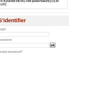
07E(GENEVIEVE) still powerful//29@1130
UTC
S'identifier
ogin
assword
orgot password?