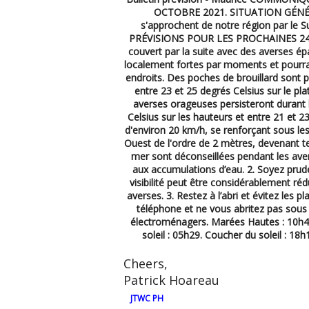
OCTOBRE 2021. SITUATION GÉNÉRALE
s'approchent de notre région par le Su
PRÉVISIONS POUR LES PROCHAINES 24 HE
couvert par la suite avec des averses 
localement fortes par moments et pourra
endroits. Des poches de brouillard sont 
entre 23 et 25 degrés Celsius sur le plat
averses orageuses persisteront durant l
Celsius sur les hauteurs et entre 21 et 23
d'environ 20 km/h, se renforçant sous le
Ouest de l'ordre de 2 mètres, devenant t
mer sont déconseillées pendant les avers
aux accumulations d’eau. 2. Soyez prud
visibilité peut être considérablement réd
averses. 3. Restez à l’abri et évitez les pl
téléphone et ne vous abritez pas sous 
électroménagers. Marées Hautes : 10h4
soleil : 05h29. Coucher du soleil : 1
Cheers,
Patrick Hoareau
JTWC PH