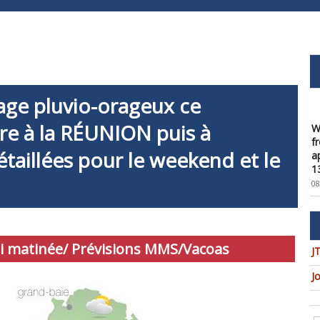
age pluvio-orageux ce
W
re à la RÉUNION puis à
f
a
taillées pour le weekend et le
1
08
W
t
u
c
 matinée/ Prévisions MMS/Vacoas
08
J
W
J
U
t
9