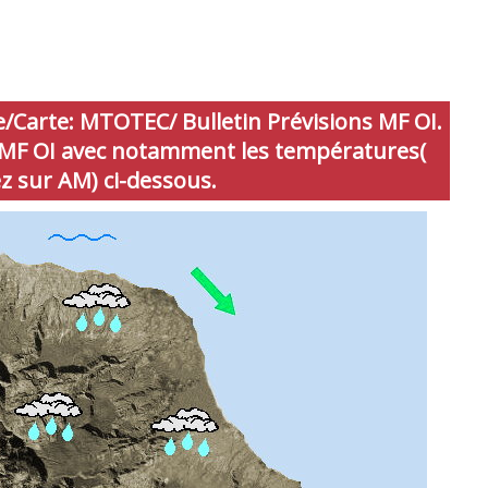
Carte: MTOTEC/ Bulletin Prévisions MF OI.
de MF OI avec notamment les températures(
ez sur AM) ci-dessous.