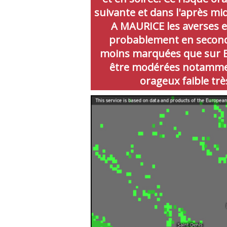
suivante et dans l'après mi
A MAURICE les averses e
probablement en seconde 
moins marquées que sur B
être modérées notamment
orageux faible très