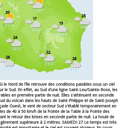
 Nord de l'île retrouve des conditions paisibles sous un ciel
 le Sud. En effet, au Sud d'une ligne Saint-Leu/Sainte-Rose, les
rables en première partie de nuit. Elles s'atténuent en seconde
 Sud du volcan dans les hauts de Saint-Philippe et de Saint-Joseph
façade Ouest, le vent de secteur Sud s'établit temporairement en
les de 40 à 50 km/h de la Pointe de la Table à la Pointe des
ant le retour des brises en seconde partie de nuit. La houle de
légèrement supérieure à 2 mètres. SAMEDI 27 Le temps est très
sité est importante et le ciel est souvent pluvieux. En cours