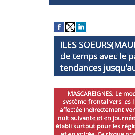
ILES SOEURS(MAU
de temps avec le p
tendances jusqu'a
MASCAREIGNES. Le modè
système frontal vers les
affectée indirectement Ven
nuit suivante et en journé
établi surtout pour les régi
et en soirée. Ce risque or