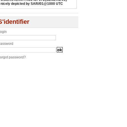
nicely depicted by SAR//01@1000 UTC
S'identifier
ogin
assword
orgot password?