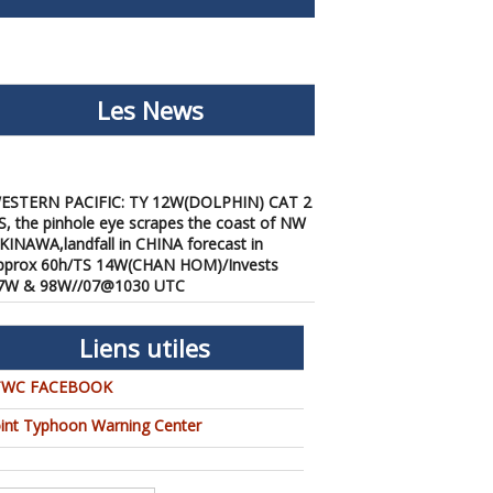
Les News
ESTERN PACIFIC: TY 12W(DOLPHIN) CAT 2
S, the pinhole eye scrapes the coast of NW
KINAWA,landfall in CHINA forecast in
pprox 60h/TS 14W(CHAN HOM)/Invests
7W & 98W//07@1030 UTC
/07/2026
-
PATRICK HOAREAU
ESTERN PACIFIC: TY 12W(DOLPHIN) down
rom CAT4 US to CAT 1 in 36h, gradually
Liens utiles
pproaching OKINAWA/TS
3W(KUJIRA)/Invest 96W//05@2200 UTC
TWC FACEBOOK
/06/2026
-
PATRICK HOAREAU
oint Typhoon Warning Center
ESTERN PACIFIC: TY 12W(DOLPHIN)
emporarily back to CAT 4 US with the
nexpected inner core re-