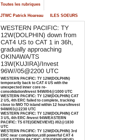
onsolidation/Invest 94W//04@1000 UTC
Toutes les rubriques
/04/2026
-
PATRICK HOAREAU
JTWC Patrick Hoareau
ILES SOEURS
ESTERN PACIFIC: TY 12W(DOLPHIN) CAT 2
S, 4th ERC failed to complete, tracking close
WESTERN PACIFIC: TY
o IWO TO island within 12 hours/Invest
12W(DOLPHIN) down from
4W//03@2230 UTC
CAT4 US to CAT 1 in 36h,
/04/2026
-
PATRICK HOAREAU
gradually approaching
ESTERN PACIFIC: TY 12W(DOLPHIN) CAT 3
OKINAWA/TS
S, 4th ERC /Invest 94W/EASTERN PACIFIC:
13W(KUJIRA)/Invest
S 07E(GENEVIEVE) //02@1830 UTC
96W//05@2200 UTC
/02/2026
-
PATRICK HOAREAU
WESTERN PACIFIC: TY 12W(DOLPHIN)
ESTERN PACIFIC: TY 12W(DOLPHIN) 3rd
temporarily back to CAT 4 US with the
unexpected inner core re-
RC near completion,still powerful CAT 4
consolidation/Invest 94W//04@1000 UTC
S/EASTERN PACIFIC: 07E(GENEVIEVE) nicely
WESTERN PACIFIC: TY 12W(DOLPHIN) CAT
epicted by SAR//01@1000 UTC
2 US, 4th ERC failed to complete, tracking
close to IWO TO island within 12 hours/Invest
/01/2026
-
PATRICK HOAREAU
94W//03@2230 UTC
WESTERN PACIFIC: TY 12W(DOLPHIN) CAT
3 US, 4th ERC /Invest 94W/EASTERN
PACIFIC: TS 07E(GENEVIEVE) //02@1830
UTC
WESTERN PACIFIC: TY 12W(DOLPHIN) 3rd
ERC near completion,still powerful CAT 4
US/EASTERN PACIFIC: 07E(GENEVIEVE)