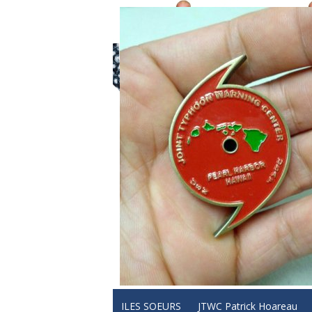
ILES SOEURS
JTWC Patrick Hoareau