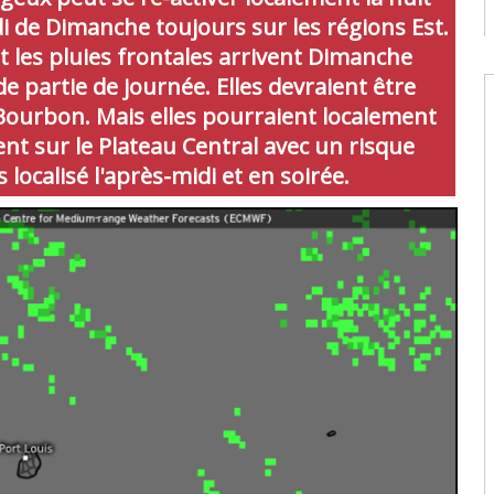
c
di de Dimanche toujours sur les régions Est.
08
t les pluies frontales arrivent Dimanche
W
partie de journée. Elles devraient être
U
ourbon. Mais elles pourraient localement
t
9
 sur le Plateau Central avec un risque
08
 localisé l'après-midi et en soirée.
W
U
T
08
W
E
U
d
08