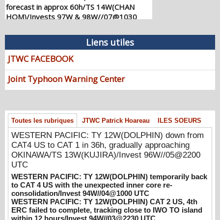
forecast in approx 60h/TS 14W(CHAN
HOM)/Invests 97W & 98W//07@1030
UTC
08/07/2026
-
PATRICK HOAREAU
Liens utiles
WESTERN PACIFIC: TY 12W(DOLPHIN)
JTWC FACEBOOK
down from CAT4 US to CAT 1 in 36h,
gradually approaching OKINAWA/TS
Joint Typhoon Warning Center
13W(KUJIRA)/Invest 96W//05@2200 UTC
08/06/2026
-
PATRICK HOAREAU
WESTERN PACIFIC: TY 12W(DOLPHIN)
temporarily back to CAT 4 US with the
Toutes les rubriques
JTWC Patrick Hoareau
ILES SOEURS
unexpected inner core re-
WESTERN PACIFIC: TY 12W(DOLPHIN) down from
consolidation/Invest 94W//04@1000 UTC
CAT4 US to CAT 1 in 36h, gradually approaching
08/04/2026
-
PATRICK HOAREAU
OKINAWA/TS 13W(KUJIRA)/Invest 96W//05@2200
WESTERN PACIFIC: TY 12W(DOLPHIN)
UTC
CAT 2 US, 4th ERC failed to complete,
WESTERN PACIFIC: TY 12W(DOLPHIN) temporarily back
tracking close to IWO TO island within 12
to CAT 4 US with the unexpected inner core re-
hours/Invest 94W//03@2230 UTC
consolidation/Invest 94W//04@1000 UTC
WESTERN PACIFIC: TY 12W(DOLPHIN) CAT 2 US, 4th
08/04/2026
-
PATRICK HOAREAU
ERC failed to complete, tracking close to IWO TO island
within 12 hours/Invest 94W//03@2230 UTC