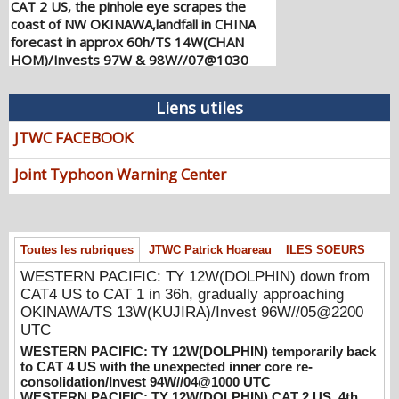
coast of NW OKINAWA,landfall in CHINA
forecast in approx 60h/TS 14W(CHAN
HOM)/Invests 97W & 98W//07@1030
UTC
08/07/2026
-
PATRICK HOAREAU
Liens utiles
WESTERN PACIFIC: TY 12W(DOLPHIN)
down from CAT4 US to CAT 1 in 36h,
JTWC FACEBOOK
gradually approaching OKINAWA/TS
13W(KUJIRA)/Invest 96W//05@2200 UTC
Joint Typhoon Warning Center
08/06/2026
-
PATRICK HOAREAU
WESTERN PACIFIC: TY 12W(DOLPHIN)
temporarily back to CAT 4 US with the
Toutes les rubriques
JTWC Patrick Hoareau
ILES SOEURS
unexpected inner core re-
consolidation/Invest 94W//04@1000 UTC
WESTERN PACIFIC: TY 12W(DOLPHIN) down from
08/04/2026
CAT4 US to CAT 1 in 36h, gradually approaching
-
PATRICK HOAREAU
OKINAWA/TS 13W(KUJIRA)/Invest 96W//05@2200
WESTERN PACIFIC: TY 12W(DOLPHIN)
UTC
CAT 2 US, 4th ERC failed to complete,
WESTERN PACIFIC: TY 12W(DOLPHIN) temporarily back
tracking close to IWO TO island within 12
to CAT 4 US with the unexpected inner core re-
hours/Invest 94W//03@2230 UTC
consolidation/Invest 94W//04@1000 UTC
08/04/2026
WESTERN PACIFIC: TY 12W(DOLPHIN) CAT 2 US, 4th
-
PATRICK HOAREAU