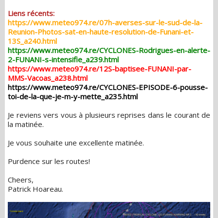
Liens récents:
https://www.meteo974.re/07h-averses-sur-le-sud-de-la-
Reunion-Photos-sat-en-haute-resolution-de-Funani-et-
13S_a240.html
https://www.meteo974.re/CYCLONES-Rodrigues-en-alerte-
2-FUNANI-s-intensifie_a239.html
https://www.meteo974.re/12S-baptisee-FUNANI-par-
MMS-Vacoas_a238.html
https://www.meteo974.re/CYCLONES-EPISODE-6-pousse-
toi-de-la-que-je-m-y-mette_a235.html
Je reviens vers vous à plusieurs reprises dans le courant de
la matinée.
Je vous souhaite une excellente matinée.
Purdence sur les routes!
Cheers,
Patrick Hoareau.