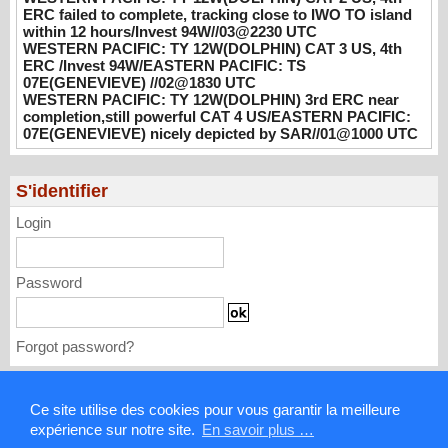
ERC failed to complete, tracking close to IWO TO island
WESTERN PACIFIC: TY 12W(DOLPHIN)
within 12 hours/Invest 94W//03@2230 UTC
WESTERN PACIFIC: TY 12W(DOLPHIN) CAT 3 US, 4th
CAT 3 US, 4th ERC /Invest 94W/EASTERN
ERC /Invest 94W/EASTERN PACIFIC: TS
PACIFIC: TS 07E(GENEVIEVE) //02@1830
07E(GENEVIEVE) //02@1830 UTC
UTC
WESTERN PACIFIC: TY 12W(DOLPHIN) 3rd ERC near
08/02/2026
-
PATRICK HOAREAU
completion,still powerful CAT 4 US/EASTERN PACIFIC:
07E(GENEVIEVE) nicely depicted by SAR//01@1000 UTC
WESTERN PACIFIC: TY 12W(DOLPHIN)
3rd ERC near completion,still powerful CAT
4 US/EASTERN PACIFIC: 07E(GENEVIEVE)
S'identifier
nicely depicted by SAR//01@1000 UTC
Login
08/01/2026
-
PATRICK HOAREAU
Password
Forgot password?
Mentions légales
Ce site utilise des cookies pour vous garantir la meilleure
expérience sur notre site.
En savoir plus …