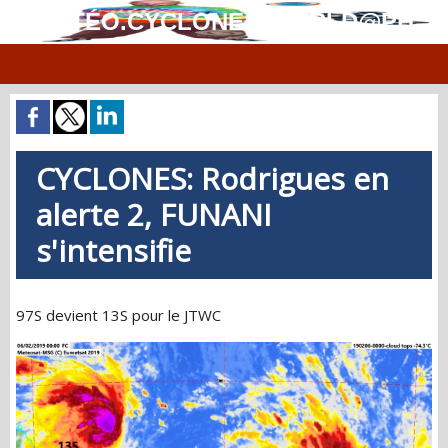
MÉTÉO.CYCLONES.WORLD@PH
CYCLONES: Rodrigues en
alerte 2, FUNANI
s'intensifie
97S devient 13S pour le JTWC