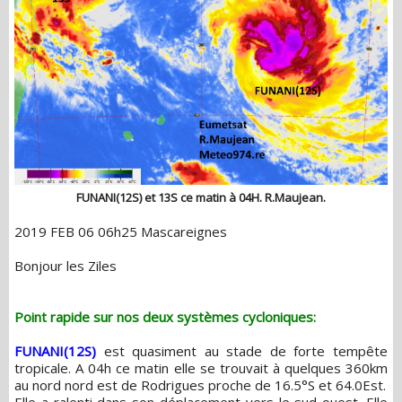
FUNANI(12S) et 13S ce matin à 04H. R.Maujean.
2019 FEB 06 06h25 Mascareignes
Bonjour les Ziles
Point rapide sur nos deux systèmes cycloniques:
FUNANI(12S)
est quasiment au stade de forte tempête
tropicale. A 04h ce matin elle se trouvait à quelques 360km
au nord nord est de Rodrigues proche de 16.5°S et 64.0Est.
Elle a ralenti dans son déplacement vers le sud ouest. Elle