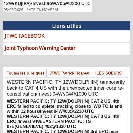
13W(KUJIRA)/Invest 96W//05@2200 UTC
08/06/2026
-
PATRICK HOAREAU
WESTERN PACIFIC: TY 12W(DOLPHIN)
temporarily back to CAT 4 US with the
Liens utiles
unexpected inner core re-
consolidation/Invest 94W//04@1000 UTC
JTWC FACEBOOK
08/04/2026
-
PATRICK HOAREAU
Joint Typhoon Warning Center
WESTERN PACIFIC: TY 12W(DOLPHIN)
CAT 2 US, 4th ERC failed to complete,
tracking close to IWO TO island within 12
hours/Invest 94W//03@2230 UTC
Toutes les rubriques
JTWC Patrick Hoareau
ILES SOEURS
08/04/2026
-
PATRICK HOAREAU
WESTERN PACIFIC: TY 12W(DOLPHIN) temporarily
WESTERN PACIFIC: TY 12W(DOLPHIN)
back to CAT 4 US with the unexpected inner core re-
CAT 3 US, 4th ERC /Invest 94W/EASTERN
consolidation/Invest 94W//04@1000 UTC
PACIFIC: TS 07E(GENEVIEVE) //02@1830
WESTERN PACIFIC: TY 12W(DOLPHIN) CAT 2 US, 4th
UTC
ERC failed to complete, tracking close to IWO TO island
08/02/2026
-
PATRICK HOAREAU
within 12 hours/Invest 94W//03@2230 UTC
WESTERN PACIFIC: TY 12W(DOLPHIN) CAT 3 US, 4th
WESTERN PACIFIC: TY 12W(DOLPHIN)
ERC /Invest 94W/EASTERN PACIFIC: TS
3rd ERC near completion,still powerful CAT
07E(GENEVIEVE) //02@1830 UTC
WESTERN PACIFIC: TY 12W(DOLPHIN) 3rd ERC near
4 US/EASTERN PACIFIC: 07E(GENEVIEVE)