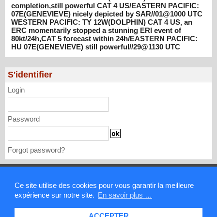
completion,still powerful CAT 4 US/EASTERN PACIFIC:
nicely depicted by SAR//01@1000 UTC
07E(GENEVIEVE) nicely depicted by SAR//01@1000 UTC
08/01/2026
-
PATRICK HOAREAU
WESTERN PACIFIC: TY 12W(DOLPHIN) CAT 4 US, an
ERC momentarily stopped a stunning ERI event of
WESTERN PACIFIC: TY 12W(DOLPHIN)
80kt/24h,CAT 5 forecast within 24h/EASTERN PACIFIC:
CAT 4 US, an ERC momentarily stopped a
HU 07E(GENEVIEVE) still powerful//29@1130 UTC
stunning ERI event of 80kt/24h,CAT 5
forecast within 24h/EASTERN PACIFIC: HU
S'identifier
07E(GENEVIEVE) still powerful//29@1130
UTC
Login
07/29/2026
-
PATRICK HOAREAU
Password
Forgot password?
Mentions légales
Ce site utilise des cookies pour vous garantir la meilleure
expérience sur notre site.
En savoir plus …
Contact
ACCEPTER