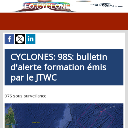
MÉTÉO.CYCLONES.WORLD@PH
CYCLONES: 98S: bulletin
d'alerte formation émis
par le JTWC
97S sous surveillance