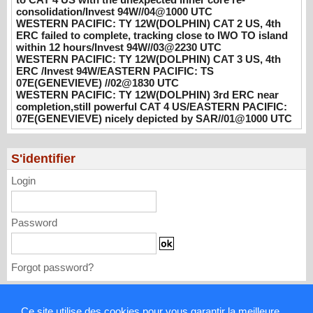
hours/Invest 94W//03@2230 UTC
consolidation/Invest 94W//04@1000 UTC
WESTERN PACIFIC: TY 12W(DOLPHIN) CAT 2 US, 4th
08/04/2026
-
PATRICK HOAREAU
ERC failed to complete, tracking close to IWO TO island
within 12 hours/Invest 94W//03@2230 UTC
WESTERN PACIFIC: TY 12W(DOLPHIN)
WESTERN PACIFIC: TY 12W(DOLPHIN) CAT 3 US, 4th
CAT 3 US, 4th ERC /Invest 94W/EASTERN
ERC /Invest 94W/EASTERN PACIFIC: TS
PACIFIC: TS 07E(GENEVIEVE) //02@1830
07E(GENEVIEVE) //02@1830 UTC
UTC
WESTERN PACIFIC: TY 12W(DOLPHIN) 3rd ERC near
completion,still powerful CAT 4 US/EASTERN PACIFIC:
08/02/2026
-
PATRICK HOAREAU
07E(GENEVIEVE) nicely depicted by SAR//01@1000 UTC
WESTERN PACIFIC: TY 12W(DOLPHIN)
3rd ERC near completion,still powerful CAT
S'identifier
4 US/EASTERN PACIFIC: 07E(GENEVIEVE)
nicely depicted by SAR//01@1000 UTC
Login
08/01/2026
-
PATRICK HOAREAU
Password
Forgot password?
Mentions légales
Ce site utilise des cookies pour vous garantir la meilleure