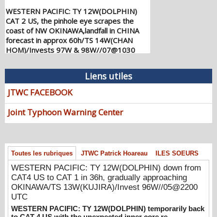
WESTERN PACIFIC: TY 12W(DOLPHIN)
CAT 2 US, the pinhole eye scrapes the
coast of NW OKINAWA,landfall in CHINA
forecast in approx 60h/TS 14W(CHAN
HOM)/Invests 97W & 98W//07@1030
UTC
08/07/2026
-
PATRICK HOAREAU
Liens utiles
WESTERN PACIFIC: TY 12W(DOLPHIN)
JTWC FACEBOOK
down from CAT4 US to CAT 1 in 36h,
gradually approaching OKINAWA/TS
Joint Typhoon Warning Center
13W(KUJIRA)/Invest 96W//05@2200 UTC
08/06/2026
-
PATRICK HOAREAU
WESTERN PACIFIC: TY 12W(DOLPHIN)
temporarily back to CAT 4 US with the
Toutes les rubriques
JTWC Patrick Hoareau
ILES SOEURS
unexpected inner core re-
WESTERN PACIFIC: TY 12W(DOLPHIN) down from
consolidation/Invest 94W//04@1000 UTC
CAT4 US to CAT 1 in 36h, gradually approaching
08/04/2026
-
PATRICK HOAREAU
OKINAWA/TS 13W(KUJIRA)/Invest 96W//05@2200
WESTERN PACIFIC: TY 12W(DOLPHIN)
UTC
CAT 2 US, 4th ERC failed to complete,
WESTERN PACIFIC: TY 12W(DOLPHIN) temporarily back
tracking close to IWO TO island within 12
to CAT 4 US with the unexpected inner core re-