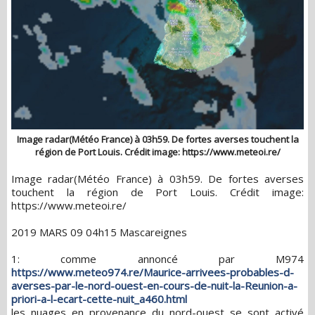
Image radar(Météo France) à 03h59. De fortes averses touchent la
région de Port Louis. Crédit image: https://www.meteoi.re/
Image radar(Météo France) à 03h59. De fortes averses
touchent la région de Port Louis. Crédit image:
https://www.meteoi.re/
2019 MARS 09 04h15 Mascareignes
1: comme annoncé par M974
https://www.meteo974.re/Maurice-arrivees-probables-d-
averses-par-le-nord-ouest-en-cours-de-nuit-la-Reunion-a-
priori-a-l-ecart-cette-nuit_a460.html
les nuages en provenance du nord-ouest se sont activé