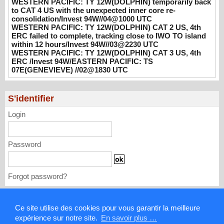
WESTERN PACIFIC: TY 12W(DOLPHIN) temporarily back
08/04/2026
-
PATRICK HOAREAU
to CAT 4 US with the unexpected inner core re-
consolidation/Invest 94W//04@1000 UTC
WESTERN PACIFIC: TY 12W(DOLPHIN)
WESTERN PACIFIC: TY 12W(DOLPHIN) CAT 2 US, 4th
CAT 2 US, 4th ERC failed to complete,
ERC failed to complete, tracking close to IWO TO island
tracking close to IWO TO island within 12
within 12 hours/Invest 94W//03@2230 UTC
hours/Invest 94W//03@2230 UTC
WESTERN PACIFIC: TY 12W(DOLPHIN) CAT 3 US, 4th
ERC /Invest 94W/EASTERN PACIFIC: TS
08/04/2026
-
PATRICK HOAREAU
07E(GENEVIEVE) //02@1830 UTC
WESTERN PACIFIC: TY 12W(DOLPHIN)
CAT 3 US, 4th ERC /Invest 94W/EASTERN
S'identifier
PACIFIC: TS 07E(GENEVIEVE) //02@1830
UTC
Login
08/02/2026
-
PATRICK HOAREAU
Password
Forgot password?
Mentions légales
Ce site utilise des cookies pour vous garantir la meilleure
expérience sur notre site.
En savoir plus …