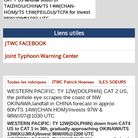
TAIZHOU/CHINA/TS 14W(CHAN-
HOM)/TS 13W(PEILOU)/TCFA for Invest
98W//09@1030 UTC
08/09/2026
-
PATRICK HOAREAU
Liens utiles
WESTERN PACIFIC: TY 12W(DOLPHIN)
CAT 2 US, the pinhole eye scrapes the
JTWC FACEBOOK
coast of NW OKINAWA,landfall in CHINA
forecast in approx 60h/TS 14W(CHAN
Joint Typhoon Warning Center
HOM)/Invests 97W & 98W//07@1030
UTC
08/07/2026
-
PATRICK HOAREAU
WESTERN PACIFIC: TY 12W(DOLPHIN)
Toutes les rubriques
JTWC Patrick Hoareau
ILES SOEURS
down from CAT4 US to CAT 1 in 36h,
WESTERN PACIFIC: TY 12W(DOLPHIN) CAT 2 US,
gradually approaching OKINAWA/TS
the pinhole eye scrapes the coast of NW
13W(KUJIRA)/Invest 96W//05@2200 UTC
OKINAWA,landfall in CHINA forecast in approx
08/06/2026
-
PATRICK HOAREAU
60h/TS 14W(CHAN HOM)/Invests 97W &
98W//07@1030 UTC
WESTERN PACIFIC: TY 12W(DOLPHIN)
temporarily back to CAT 4 US with the
WESTERN PACIFIC: TY 12W(DOLPHIN) down from CAT4
unexpected inner core re-
US to CAT 1 in 36h, gradually approaching OKINAWA/TS
13W(KUJIRA)/Invest 96W//05@2200 UTC
consolidation/Invest 94W//04@1000 UTC