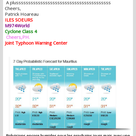
A plusssssssssssssssssssssssssssssssssssssss
Cheers,
Patrick Hoareau
ILES SOEURS
M974World
Cyclone Class 4
Cheers,PH.
Joint Typhoon Warning Center
Prévisions encore humides pour les prochains jours mais avec une