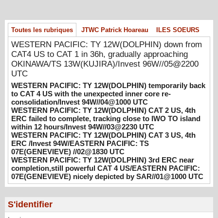
WESTERN PACIFIC: TY 12W(DOLPHIN)
temporarily back to CAT 4 US with the
unexpected inner core re-
Toutes les rubriques
JTWC Patrick Hoareau
ILES SOEURS
consolidation/Invest 94W//04@1000 UTC
WESTERN PACIFIC: TY 12W(DOLPHIN) down from
08/04/2026
-
PATRICK HOAREAU
CAT4 US to CAT 1 in 36h, gradually approaching
OKINAWA/TS 13W(KUJIRA)/Invest 96W//05@2200
WESTERN PACIFIC: TY 12W(DOLPHIN)
UTC
CAT 2 US, 4th ERC failed to complete,
tracking close to IWO TO island within 12
WESTERN PACIFIC: TY 12W(DOLPHIN) temporarily back
hours/Invest 94W//03@2230 UTC
to CAT 4 US with the unexpected inner core re-
consolidation/Invest 94W//04@1000 UTC
08/04/2026
-
PATRICK HOAREAU
WESTERN PACIFIC: TY 12W(DOLPHIN) CAT 2 US, 4th
ERC failed to complete, tracking close to IWO TO island
WESTERN PACIFIC: TY 12W(DOLPHIN)
within 12 hours/Invest 94W//03@2230 UTC
CAT 3 US, 4th ERC /Invest 94W/EASTERN
WESTERN PACIFIC: TY 12W(DOLPHIN) CAT 3 US, 4th
PACIFIC: TS 07E(GENEVIEVE) //02@1830
ERC /Invest 94W/EASTERN PACIFIC: TS
UTC
07E(GENEVIEVE) //02@1830 UTC
WESTERN PACIFIC: TY 12W(DOLPHIN) 3rd ERC near
08/02/2026
-
PATRICK HOAREAU
completion,still powerful CAT 4 US/EASTERN PACIFIC:
07E(GENEVIEVE) nicely depicted by SAR//01@1000 UTC
WESTERN PACIFIC: TY 12W(DOLPHIN)
3rd ERC near completion,still powerful CAT
4 US/EASTERN PACIFIC: 07E(GENEVIEVE)
S'identifier
nicely depicted by SAR//01@1000 UTC
08/01/2026
-
PATRICK HOAREAU