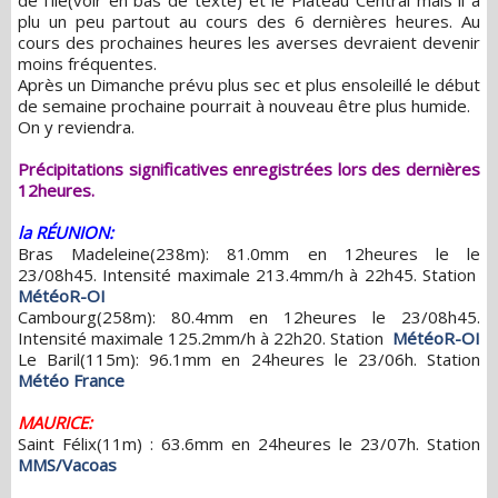
de l'île(voir en bas de texte) et le Plateau Central mais il a
plu un peu partout au cours des 6 dernières heures. Au
cours des prochaines heures les averses devraient devenir
moins fréquentes.
Après un Dimanche prévu plus sec et plus ensoleillé le début
de semaine prochaine pourrait à nouveau être plus humide.
On y reviendra.
Précipitations significatives enregistrées lors des dernières
12heures.
la RÉUNION:
Bras Madeleine(238m): 81.0mm en 12heures le le
23/08h45. Intensité maximale 213.4mm/h à 22h45. Station
MétéoR-OI
Cambourg(258m): 80.4mm en 12heures le 23/08h45.
Intensité maximale 125.2mm/h à 22h20. Station
MétéoR-OI
Le Baril(115m): 96.1mm en 24heures le 23/06h. Station
Météo France
MAURICE:
Saint Félix(11m) : 63.6mm en 24heures le 23/07h. Station
MMS/Vacoas