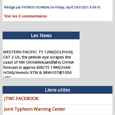
Rédigé par PATRICK HOAREAU le Friday, April 23rd 2021 à 09:10
Voir les
3
commentaires
Les News
WESTERN PACIFIC: TY 12W(DOLPHIN)
CAT 2 US, the pinhole eye scrapes the
coast of NW OKINAWA,landfall in CHINA
forecast in approx 60h/TS 14W(CHAN
HOM)/Invests 97W & 98W//07@1030
UTC
08/07/2026
-
PATRICK HOAREAU
Liens utiles
WESTERN PACIFIC: TY 12W(DOLPHIN)
down from CAT4 US to CAT 1 in 36h,
JTWC FACEBOOK
gradually approaching OKINAWA/TS
13W(KUJIRA)/Invest 96W//05@2200 UTC
Joint Typhoon Warning Center
08/06/2026
-
PATRICK HOAREAU