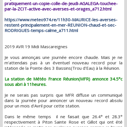
pratiquement-un-copie-colle-de-Jeudi-AGALEGA-touchee-
par-la-ZCIT-active-avec-averses-et-orages_a712.html
https://www.meteo974.re/11h30-MAURICE-les-averses-
restent-principalement-en-mer-REUNION-chaud-et-sec-
RODRIGUES-temps-calme_a711.html
2019 AVR 19 Midi Mascareignes
Je vous annonçais une journée encore chaude. Mais je ne
m'attendais pas à un éventuel nouveau record pour la
station de la Pointe des 3 Bassins(Trou d'Eau) à la Réunion.
La station de Météo France Réunion(MFR) annonce 34.5°c
sous abri à 11heures.
Je ne serais pas surpris que MFR diffuse un communiqué
dans la journée pour annoncer un nouveau record absolu
pour un mois d'Avril pour cette station.
Dans le même temps il ne faisait que 26.4° et 28.3°
respectivement à Piton Sainte Rose et Gillot qui ont été