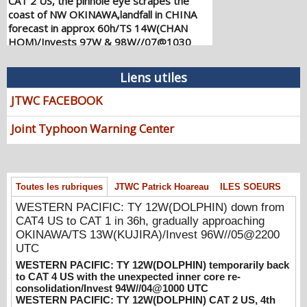
coast of NW OKINAWA,landfall in CHINA
forecast in approx 60h/TS 14W(CHAN
HOM)/Invests 97W & 98W//07@1030
UTC
08/07/2026
-
PATRICK HOAREAU
Liens utiles
WESTERN PACIFIC: TY 12W(DOLPHIN)
JTWC FACEBOOK
down from CAT4 US to CAT 1 in 36h,
gradually approaching OKINAWA/TS
Joint Typhoon Warning Center
13W(KUJIRA)/Invest 96W//05@2200 UTC
08/06/2026
-
PATRICK HOAREAU
WESTERN PACIFIC: TY 12W(DOLPHIN)
temporarily back to CAT 4 US with the
Toutes les rubriques
JTWC Patrick Hoareau
ILES SOEURS
unexpected inner core re-
WESTERN PACIFIC: TY 12W(DOLPHIN) down from
consolidation/Invest 94W//04@1000 UTC
CAT4 US to CAT 1 in 36h, gradually approaching
08/04/2026
-
PATRICK HOAREAU
OKINAWA/TS 13W(KUJIRA)/Invest 96W//05@2200
UTC
WESTERN PACIFIC: TY 12W(DOLPHIN)
CAT 2 US, 4th ERC failed to complete,
WESTERN PACIFIC: TY 12W(DOLPHIN) temporarily back
tracking close to IWO TO island within 12
to CAT 4 US with the unexpected inner core re-
consolidation/Invest 94W//04@1000 UTC
hours/Invest 94W//03@2230 UTC
WESTERN PACIFIC: TY 12W(DOLPHIN) CAT 2 US, 4th
08/04/2026
-
PATRICK HOAREAU