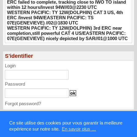
ERC failed to complete, tracking close to IWO TO island
within 12 hours/Invest 94W//03@2230 UTC
WESTERN PACIFIC: TY 12W(DOLPHIN)
WESTERN PACIFIC: TY 12W(DOLPHIN) CAT 3 US, 4th
CAT 3 US, 4th ERC /Invest 94W/EASTERN
ERC /Invest 94W/EASTERN PACIFIC: TS
PACIFIC: TS 07E(GENEVIEVE) //02@1830
07E(GENEVIEVE) //02@1830 UTC
UTC
WESTERN PACIFIC: TY 12W(DOLPHIN) 3rd ERC near
completion,still powerful CAT 4 US/EASTERN PACIFIC:
08/02/2026
-
PATRICK HOAREAU
07E(GENEVIEVE) nicely depicted by SAR//01@1000 UTC
WESTERN PACIFIC: TY 12W(DOLPHIN)
3rd ERC near completion,still powerful CAT
S'identifier
4 US/EASTERN PACIFIC: 07E(GENEVIEVE)
nicely depicted by SAR//01@1000 UTC
Login
08/01/2026
-
PATRICK HOAREAU
Password
Forgot password?
Mentions légales
Ce site utilise des cookies pour vous garantir la meilleure
expérience sur notre site.
En savoir plus …
Contact