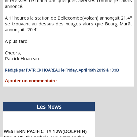
intéressés ce matin par quelques averses comme je l'avais
annoncé.
A 11heures la station de Bellecombe(volcan) annonçait 21.4°
se trouvant au dessus des nuages alors que Bourg Murât
annonçait 20.4°.
A plus tard.
Cheers,
Patrick Hoareau.
Rédigé par PATRICK HOAREAU le Friday, April 19th 2019 à 13:03
Ajouter un commentaire
Les News
WESTERN PACIFIC: TY 12W(DOLPHIN)
CAT 2 US, the pinhole eye scrapes the