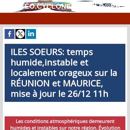
MÉTÉO.CYCLONES.WORLD@PH
ILES SOEURS: temps
humide,instable et
localement orageux sur la
RÉUNION et MAURICE,
mise à jour le 26/12 11h
Les conditions atmosphériques demeurent
humides et instables sur notre région. Évolution