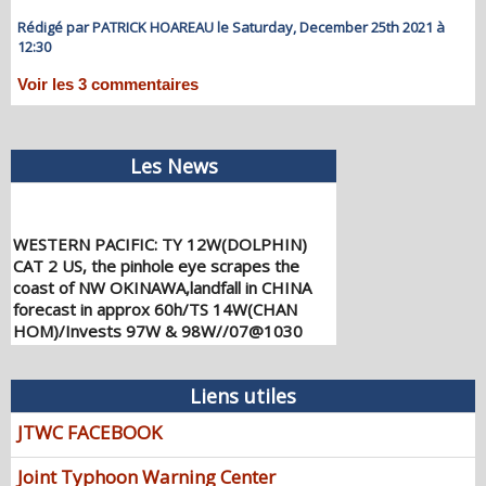
Rédigé par PATRICK HOAREAU le Saturday, December 25th 2021 à
12:30
Voir les
3
commentaires
Les News
WESTERN PACIFIC: TY 12W(DOLPHIN)
CAT 2 US, the pinhole eye scrapes the
coast of NW OKINAWA,landfall in CHINA
forecast in approx 60h/TS 14W(CHAN
HOM)/Invests 97W & 98W//07@1030
UTC
08/07/2026
-
PATRICK HOAREAU
Liens utiles
WESTERN PACIFIC: TY 12W(DOLPHIN)
down from CAT4 US to CAT 1 in 36h,
JTWC FACEBOOK
gradually approaching OKINAWA/TS
13W(KUJIRA)/Invest 96W//05@2200 UTC
Joint Typhoon Warning Center