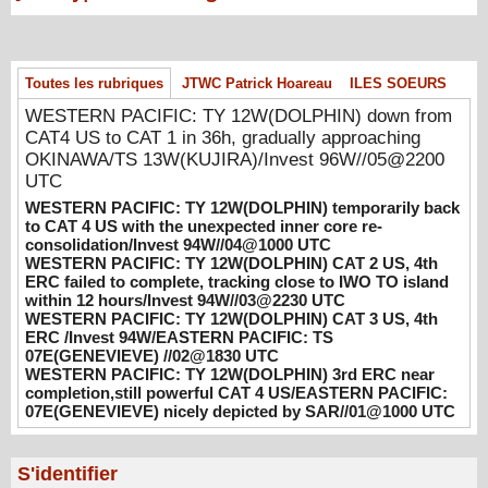
08/06/2026
-
PATRICK HOAREAU
WESTERN PACIFIC: TY 12W(DOLPHIN)
temporarily back to CAT 4 US with the
unexpected inner core re-
Toutes les rubriques
JTWC Patrick Hoareau
ILES SOEURS
consolidation/Invest 94W//04@1000 UTC
WESTERN PACIFIC: TY 12W(DOLPHIN) down from
08/04/2026
-
PATRICK HOAREAU
CAT4 US to CAT 1 in 36h, gradually approaching
OKINAWA/TS 13W(KUJIRA)/Invest 96W//05@2200
WESTERN PACIFIC: TY 12W(DOLPHIN)
UTC
CAT 2 US, 4th ERC failed to complete,
tracking close to IWO TO island within 12
WESTERN PACIFIC: TY 12W(DOLPHIN) temporarily back
to CAT 4 US with the unexpected inner core re-
hours/Invest 94W//03@2230 UTC
consolidation/Invest 94W//04@1000 UTC
08/04/2026
-
PATRICK HOAREAU
WESTERN PACIFIC: TY 12W(DOLPHIN) CAT 2 US, 4th
ERC failed to complete, tracking close to IWO TO island
WESTERN PACIFIC: TY 12W(DOLPHIN)
within 12 hours/Invest 94W//03@2230 UTC
CAT 3 US, 4th ERC /Invest 94W/EASTERN
WESTERN PACIFIC: TY 12W(DOLPHIN) CAT 3 US, 4th
PACIFIC: TS 07E(GENEVIEVE) //02@1830
ERC /Invest 94W/EASTERN PACIFIC: TS
UTC
07E(GENEVIEVE) //02@1830 UTC
WESTERN PACIFIC: TY 12W(DOLPHIN) 3rd ERC near
08/02/2026
-
PATRICK HOAREAU
completion,still powerful CAT 4 US/EASTERN PACIFIC:
07E(GENEVIEVE) nicely depicted by SAR//01@1000 UTC
WESTERN PACIFIC: TY 12W(DOLPHIN)
3rd ERC near completion,still powerful CAT
4 US/EASTERN PACIFIC: 07E(GENEVIEVE)
S'identifier
nicely depicted by SAR//01@1000 UTC