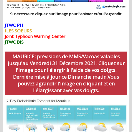
Si nécessaire cliquez sur l'image pour l'animer et/ou l'agrandir.
JTWC PH
ILES SOEURS
Joint Typhoon Warning Center
JTWC BIS
MAURICE: prévisions de MMS/Vacoas valables
jusqu'au Vendredi 31 Décembre 2021. Cliquez sur
l'image pour l'élargir à l'aide de vos doigts.
Dernière mise à jour ce Dimanche matin.Vous
pouvez agrandir l'image en cliquant et en
l'élargissant avec vos doigts.