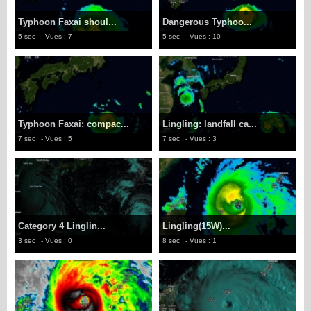
Typhoon Faxai shoul...
Dangerous Typhoo...
5 sec
- Vues : 7
5 sec
- Vues : 10
Typhoon Faxai: compac...
Lingling: landfall ca...
7 sec
- Vues : 5
7 sec
- Vues : 3
Category 4 Linglin...
Lingling(15W)...
3 sec
- Vues : 0
8 sec
- Vues : 1