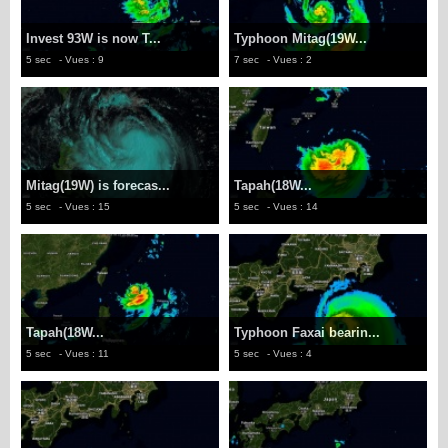
Invest 93W is now T...
Typhoon Mitag(19W...
5 sec
- Vues : 9
7 sec
- Vues : 2
Mitag(19W) is forecas...
Tapah(18W...
5 sec
- Vues : 15
5 sec
- Vues : 14
Tapah(18W...
Typhoon Faxai bearin...
5 sec
- Vues : 11
5 sec
- Vues : 4