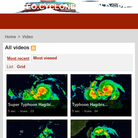
MÉTÉO.CYCLONES.WORLD@PH
Home
>
Video
All videos
Most viewed
Most recent
List
Grid
Super Typhoon Hagibi...
Typhoon Hagibis...
5 sec
- Vues : 23
5 sec
- Vues : 34