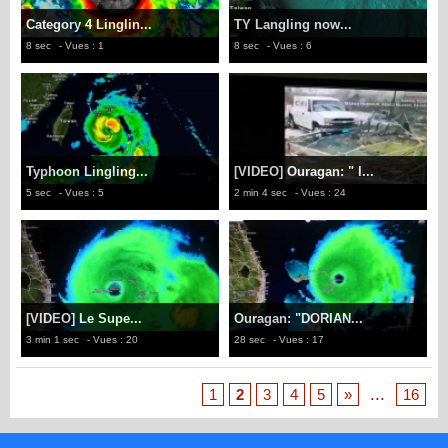
Category 4 Linglin...
TY Langling now...
8 sec
- Vues : 1
8 sec
- Vues : 6
Typhoon Lingling...
[VIDEO] Ouragan: " l...
5 sec
- Vues : 5
2 min 4 sec
- Vues : 24
[VIDEO] Le Supe...
Ouragan: "DORIAN...
3 min 1 sec
- Vues : 20
28 sec
- Vues : 17
...
1
2
3
4
5
»
16