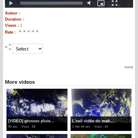
Auteur :
Duration :
Views :
1
Rate :
none
More videos
[VIDÉO] grosses pluie...
L'oeil vidéo du mati...
50 sec
- Vues : 29
1 min 44 sec
- Vues : 14