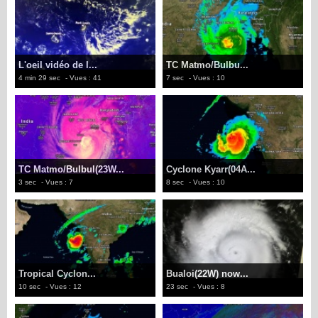
L'oeil vidéo de l...
TC Matmo/Bulbu...
4 min 29 sec
- Vues : 41
7 sec
- Vues : 10
TC Matmo/Bulbul(23W...
Cyclone Kyarr(04A...
3 sec
- Vues : 7
8 sec
- Vues : 10
Tropical Cyclon...
Bualoi(22W) now...
10 sec
- Vues : 12
23 sec
- Vues : 8