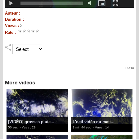
Auteur :
Duration :
Views :
3
Rate :
none
More videos
[VIDÉO] grosses pluie...
L'oeil vidéo du mati...
50 sec
- Vues : 29
1 min 44 sec
- Vues : 14