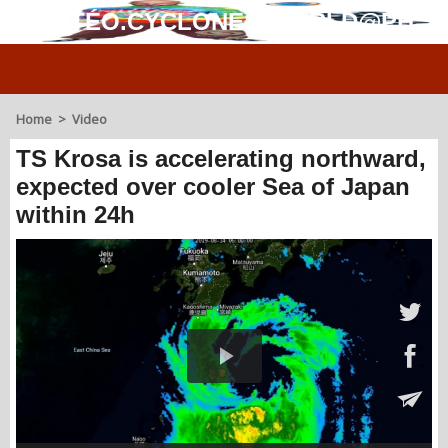
MÉTÉO.CYCLONES.WORLD@PH
Home
>
Video
TS Krosa is accelerating northward,
expected over cooler Sea of Japan
within 24h