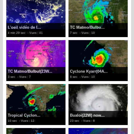
L'oeil vidéo de l...
TC Matmo/Bulbu...
4 min 29 sec
- Vues : 41
7 sec
- Vues : 10
TC Matmo/Bulbul(23W...
Cyclone Kyarr(04A...
3 sec
- Vues : 7
8 sec
- Vues : 10
Tropical Cyclon...
Bualoi(22W) now...
10 sec
- Vues : 12
23 sec
- Vues : 8