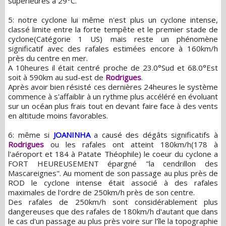
supérieures à 29°C.
5: notre cyclone lui même n'est plus un cyclone intense,
classé limite entre la forte tempête et le premier stade de
cyclone(Catégorie 1 US) mais reste un phénomène
significatif avec des rafales estimées encore à 160km/h
près du centre en mer.
A 10heures il était centré proche de 23.0°Sud et 68.0°Est
soit à 590km au sud-est de
Rodrigues
.
Après avoir bien résisté ces dernières 24heures le système
commence à s'affaiblir à un rythme plus accéléré en évoluant
sur un océan plus frais tout en devant faire face à des vents
en altitude moins favorables.
6: même si
JOANINHA
a causé des dégâts significatifs à
Rodrigues
ou les rafales ont atteint 180km/h(178 à
l'aéroport et 184 à Patate Théophile) le coeur du cyclone a
FORT HEUREUSEMENT épargné "la cendrillon des
Mascareignes". Au moment de son passage au plus près de
ROD le cyclone intense était associé à des rafales
maximales de l'ordre de 250km/h près de son centre.
Des rafales de 250km/h sont considérablement plus
dangereuses que des rafales de 180km/h d'autant que dans
le cas d'un passage au plus près voire sur l'île la topographie