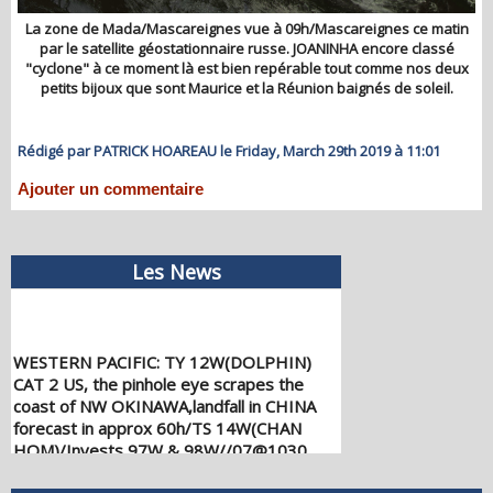
La zone de Mada/Mascareignes vue à 09h/Mascareignes ce matin
par le satellite géostationnaire russe. JOANINHA encore classé
"cyclone" à ce moment là est bien repérable tout comme nos deux
petits bijoux que sont Maurice et la Réunion baignés de soleil.
Rédigé par PATRICK HOAREAU le Friday, March 29th 2019 à 11:01
Ajouter un commentaire
Les News
WESTERN PACIFIC: TY 12W(DOLPHIN)
CAT 2 US, the pinhole eye scrapes the
coast of NW OKINAWA,landfall in CHINA
forecast in approx 60h/TS 14W(CHAN
HOM)/Invests 97W & 98W//07@1030
UTC
08/07/2026
-
PATRICK HOAREAU