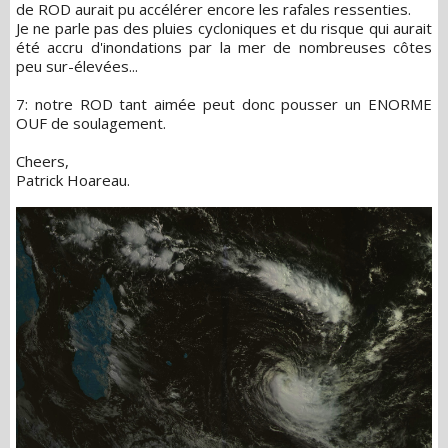
de ROD aurait pu accélérer encore les rafales ressenties.
Je ne parle pas des pluies cycloniques et du risque qui aurait
été accru d'inondations par la mer de nombreuses côtes
peu sur-élevées...
7: notre ROD tant aimée peut donc pousser un ENORME
OUF de soulagement.
Cheers,
Patrick Hoareau.