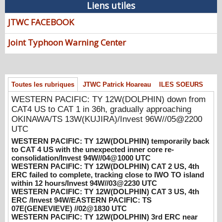
Liens utiles
WESTERN PACIFIC: TY 12W(DOLPHIN)
JTWC FACEBOOK
down from CAT4 US to CAT 1 in 36h,
gradually approaching OKINAWA/TS
Joint Typhoon Warning Center
13W(KUJIRA)/Invest 96W//05@2200 UTC
08/06/2026
-
PATRICK HOAREAU
WESTERN PACIFIC: TY 12W(DOLPHIN)
temporarily back to CAT 4 US with the
Toutes les rubriques
JTWC Patrick Hoareau
ILES SOEURS
unexpected inner core re-
WESTERN PACIFIC: TY 12W(DOLPHIN) down from
consolidation/Invest 94W//04@1000 UTC
CAT4 US to CAT 1 in 36h, gradually approaching
08/04/2026
-
PATRICK HOAREAU
OKINAWA/TS 13W(KUJIRA)/Invest 96W//05@2200
WESTERN PACIFIC: TY 12W(DOLPHIN)
UTC
CAT 2 US, 4th ERC failed to complete,
WESTERN PACIFIC: TY 12W(DOLPHIN) temporarily back
tracking close to IWO TO island within 12
to CAT 4 US with the unexpected inner core re-
consolidation/Invest 94W//04@1000 UTC
hours/Invest 94W//03@2230 UTC
WESTERN PACIFIC: TY 12W(DOLPHIN) CAT 2 US, 4th
08/04/2026
-
PATRICK HOAREAU
ERC failed to complete, tracking close to IWO TO island
within 12 hours/Invest 94W//03@2230 UTC
WESTERN PACIFIC: TY 12W(DOLPHIN)
WESTERN PACIFIC: TY 12W(DOLPHIN) CAT 3 US, 4th
CAT 3 US, 4th ERC /Invest 94W/EASTERN
ERC /Invest 94W/EASTERN PACIFIC: TS
PACIFIC: TS 07E(GENEVIEVE) //02@1830
07E(GENEVIEVE) //02@1830 UTC
UTC
WESTERN PACIFIC: TY 12W(DOLPHIN) 3rd ERC near