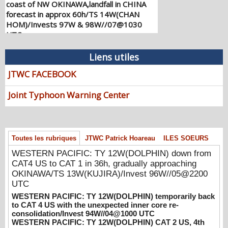
coast of NW OKINAWA,landfall in CHINA
forecast in approx 60h/TS 14W(CHAN
HOM)/Invests 97W & 98W//07@1030
UTC
08/07/2026
-
PATRICK HOAREAU
Liens utiles
WESTERN PACIFIC: TY 12W(DOLPHIN)
down from CAT4 US to CAT 1 in 36h,
JTWC FACEBOOK
gradually approaching OKINAWA/TS
13W(KUJIRA)/Invest 96W//05@2200 UTC
Joint Typhoon Warning Center
08/06/2026
-
PATRICK HOAREAU
WESTERN PACIFIC: TY 12W(DOLPHIN)
temporarily back to CAT 4 US with the
unexpected inner core re-
Toutes les rubriques
JTWC Patrick Hoareau
ILES SOEURS
consolidation/Invest 94W//04@1000 UTC
WESTERN PACIFIC: TY 12W(DOLPHIN) down from
08/04/2026
-
PATRICK HOAREAU
CAT4 US to CAT 1 in 36h, gradually approaching
OKINAWA/TS 13W(KUJIRA)/Invest 96W//05@2200
WESTERN PACIFIC: TY 12W(DOLPHIN)
UTC
CAT 2 US, 4th ERC failed to complete,
WESTERN PACIFIC: TY 12W(DOLPHIN) temporarily back
tracking close to IWO TO island within 12
to CAT 4 US with the unexpected inner core re-
hours/Invest 94W//03@2230 UTC
consolidation/Invest 94W//04@1000 UTC
08/04/2026
-
PATRICK HOAREAU
WESTERN PACIFIC: TY 12W(DOLPHIN) CAT 2 US, 4th