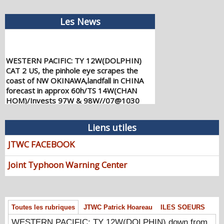
Les News
WESTERN PACIFIC: TY 12W(DOLPHIN)
CAT 2 US, the pinhole eye scrapes the
coast of NW OKINAWA,landfall in CHINA
forecast in approx 60h/TS 14W(CHAN
HOM)/Invests 97W & 98W//07@1030
UTC
08/07/2026
-
PATRICK HOAREAU
Liens utiles
WESTERN PACIFIC: TY 12W(DOLPHIN)
JTWC FACEBOOK
down from CAT4 US to CAT 1 in 36h,
gradually approaching OKINAWA/TS
Joint Typhoon Warning Center
13W(KUJIRA)/Invest 96W//05@2200 UTC
08/06/2026
-
PATRICK HOAREAU
WESTERN PACIFIC: TY 12W(DOLPHIN)
temporarily back to CAT 4 US with the
Toutes les rubriques
JTWC Patrick Hoareau
ILES SOEURS
unexpected inner core re-
consolidation/Invest 94W//04@1000 UTC
WESTERN PACIFIC: TY 12W(DOLPHIN) down from