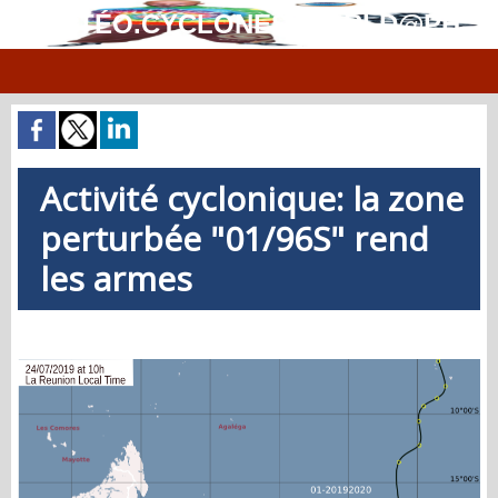
MÉTÉO.CYCLONES.WORLD@PH
Activité cyclonique: la zone
perturbée "01/96S" rend
les armes