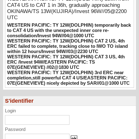
CAT4 US to CAT 1 in 36h, gradually approaching
08/04/2026
-
PATRICK HOAREAU
OKINAWA/TS 13W(KUJIRA)/Invest 96W//05@2200
WESTERN PACIFIC: TY 12W(DOLPHIN)
UTC
CAT 2 US, 4th ERC failed to complete,
WESTERN PACIFIC: TY 12W(DOLPHIN) temporarily back
tracking close to IWO TO island within 12
to CAT 4 US with the unexpected inner core re-
hours/Invest 94W//03@2230 UTC
consolidation/Invest 94W//04@1000 UTC
WESTERN PACIFIC: TY 12W(DOLPHIN) CAT 2 US, 4th
08/04/2026
-
PATRICK HOAREAU
ERC failed to complete, tracking close to IWO TO island
within 12 hours/Invest 94W//03@2230 UTC
WESTERN PACIFIC: TY 12W(DOLPHIN)
WESTERN PACIFIC: TY 12W(DOLPHIN) CAT 3 US, 4th
CAT 3 US, 4th ERC /Invest 94W/EASTERN
ERC /Invest 94W/EASTERN PACIFIC: TS
PACIFIC: TS 07E(GENEVIEVE) //02@1830
07E(GENEVIEVE) //02@1830 UTC
UTC
WESTERN PACIFIC: TY 12W(DOLPHIN) 3rd ERC near
08/02/2026
-
PATRICK HOAREAU
completion,still powerful CAT 4 US/EASTERN PACIFIC:
07E(GENEVIEVE) nicely depicted by SAR//01@1000 UTC
WESTERN PACIFIC: TY 12W(DOLPHIN)
3rd ERC near completion,still powerful CAT
4 US/EASTERN PACIFIC: 07E(GENEVIEVE)
S'identifier
nicely depicted by SAR//01@1000 UTC
Login
08/01/2026
-
PATRICK HOAREAU
Password