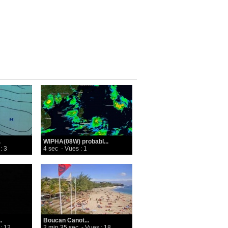
.
WIPHA(08W) probabl...
: 3
4 sec
- Vues : 1
.
Boucan Canot...
: 12
2 min 35 sec
- Vues : 18