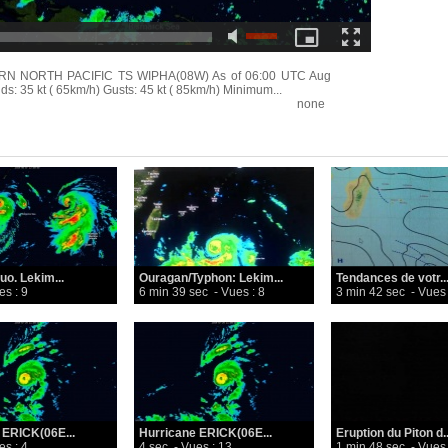
RN NORTH PACIFIC TS WIPHA(08W) As of 06:00 UTC Aug
: 35 kt ( 65km/h) Gusts: 45 kt ( 85km/h) Minimum...
none
o. Lekim...
Ouragan/Typhon: Lekim...
Tendances de votr..
es : 9
6 min 39 sec
- Vues : 8
3 min 42 sec
- Vues 
 ERICK(06E...
Hurricane ERICK(06E...
Eruption du Piton d..
es : 4
4 sec
- Vues : 13
1 min 48 sec
- Vues 