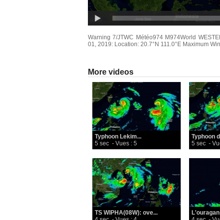
Warning 7/JTWC Météo974 M974World WESTE
01, 2019: Location: 20.7°N 111.0°E Maximum Winds
More videos
Typhoon Lekim...
Typhoon du
5 sec
- Vues : 5
5 sec
- Vu
TS WIPHA(08W): ove...
L'ouragan
4 sec
- Vues : 4
4 sec
- Vu