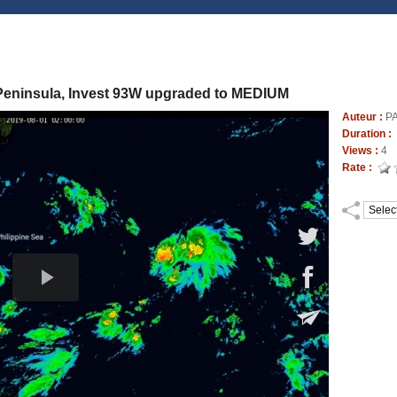
Peninsula, Invest 93W upgraded to MEDIUM
Auteur :
P
Duration :
Views :
4
Rate :