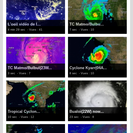
L'oeil vidéo de l...
TC Matmo/Bulbu...
4 min 29 sec
- Vues : 41
7 sec
- Vues : 10
TC Matmo/Bulbul(23W...
Cyclone Kyarr(04A...
3 sec
- Vues : 7
8 sec
- Vues : 10
Tropical Cyclon...
Bualoi(22W) now...
10 sec
- Vues : 12
23 sec
- Vues : 8