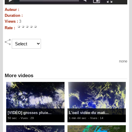
Auteur :
Duration :
Views :
3
Rate :
none
More videos
[VIDÉO] grosses pluie...
L'oeil vidéo du mati...
50 sec
- Vues : 29
1 min 44 sec
- Vues : 14