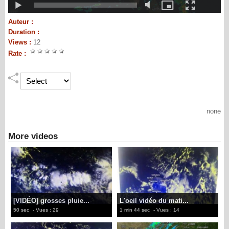
Auteur :
Duration :
Views :
12
Rate :
none
More videos
[VIDÉO] grosses pluie...
L'oeil vidéo du mati...
50 sec
- Vues : 29
1 min 44 sec
- Vues : 14