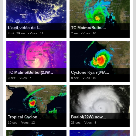
L'oeil vidéo de l...
TC Matmo/Bulbu...
4 min 29 sec
- Vues : 41
7 sec
- Vues : 10
TC Matmo/Bulbul(23W...
Cyclone Kyarr(04A...
3 sec
- Vues : 7
8 sec
- Vues : 10
Tropical Cyclon...
Bualoi(22W) now...
10 sec
- Vues : 12
23 sec
- Vues : 8