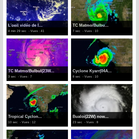
L'oeil vidéo de l...
TC Matmo/Bulbu...
4 min 29 sec
- Vues : 41
7 sec
- Vues : 10
TC Matmo/Bulbul(23W...
Cyclone Kyarr(04A...
3 sec
- Vues : 7
8 sec
- Vues : 10
Tropical Cyclon...
Bualoi(22W) now...
10 sec
- Vues : 12
23 sec
- Vues : 8