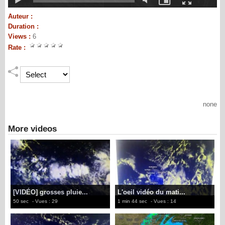
Auteur :
Duration :
Views :
6
Rate :
none
More videos
[VIDÉO] grosses pluie...
L'oeil vidéo du mati...
50 sec
- Vues : 29
1 min 44 sec
- Vues : 14