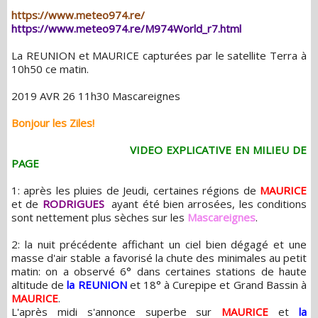
https://www.meteo974.re/
https://www.meteo974.re/M974World_r7.html
La REUNION et MAURICE capturées par le satellite Terra à
10h50 ce matin.
2019 AVR 26 11h30 Mascareignes
Bonjour les Ziles!
VIDEO EXPLICATIVE EN MILIEU DE
PAGE
1: après les pluies de Jeudi, certaines régions de
MAURICE
et de
RODRIGUES
ayant été bien arrosées, les conditions
sont nettement plus sèches sur les
Mascareignes
.
2: la nuit précédente affichant un ciel bien dégagé et une
masse d'air stable a favorisé la chute des minimales au petit
matin: on a observé 6° dans certaines stations de haute
altitude de
la REUNION
et 18° à Curepipe et Grand Bassin à
MAURICE
.
L'après midi s'annonce superbe sur
MAURICE
et
la