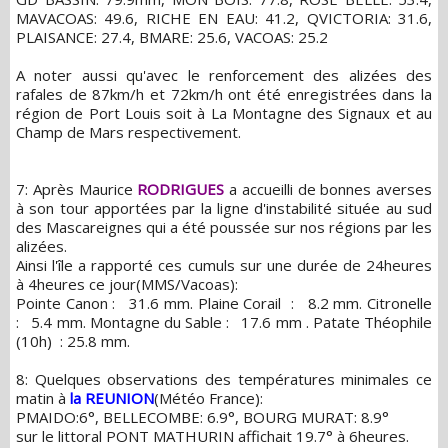
MAVACOAS: 49.6, RICHE EN EAU: 41.2, QVICTORIA: 31.6,
PLAISANCE: 27.4, BMARE: 25.6, VACOAS: 25.2
A noter aussi qu'avec le renforcement des alizées des
rafales de 87km/h et 72km/h ont été enregistrées dans la
région de Port Louis soit à La Montagne des Signaux et au
Champ de Mars respectivement.
7: Après Maurice
RODRIGUES
a accueilli de bonnes averses
à son tour apportées par la ligne d'instabilité située au sud
des Mascareignes qui a été poussée sur nos régions par les
alizées.
Ainsi l'île a rapporté ces cumuls sur une durée de 24heures
à 4heures ce jour(MMS/Vacoas):
Pointe Canon : 31.6 mm. Plaine Corail : 8.2 mm. Citronelle
: 5.4 mm. Montagne du Sable : 17.6 mm . Patate Théophile
(10h) : 25.8 mm.
8: Quelques observations des températures minimales ce
matin à
la REUNION
(Météo France):
PMAIDO:6°, BELLECOMBE: 6.9°, BOURG MURAT: 8.9°
sur le littoral PONT MATHURIN affichait 19.7° à 6heures.