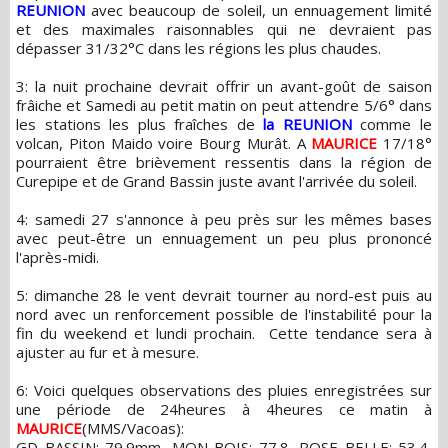
REUNION
avec beaucoup de soleil, un ennuagement limité
et des maximales raisonnables qui ne devraient pas
dépasser 31/32°C dans les régions les plus chaudes.
3: la nuit prochaine devrait offrir un avant-goût de saison
frâiche et Samedi au petit matin on peut attendre 5/6° dans
les stations les plus fraîches de
la REUNION
comme le
volcan, Piton Maido voire Bourg Murât. A
MAURICE
17/18°
pourraient être brièvement ressentis dans la région de
Curepipe et de Grand Bassin juste avant l'arrivée du soleil.
4: samedi 27 s'annonce à peu près sur les mêmes bases
avec peut-être un ennuagement un peu plus prononcé
l'après-midi.
5: dimanche 28 le vent devrait tourner au nord-est puis au
nord avec un renforcement possible de l'instabilité pour la
fin du weekend et lundi prochain. Cette tendance sera à
ajuster au fur et à mesure.
6: Voici quelques observations des pluies enregistrées sur
une période de 24heures à 4heures ce matin à
MAURICE
(MMS/Vacoas):
GD BASSIN: 79.9mm, MON BOIS: 77.8, ROSE BELLE: 53.4,