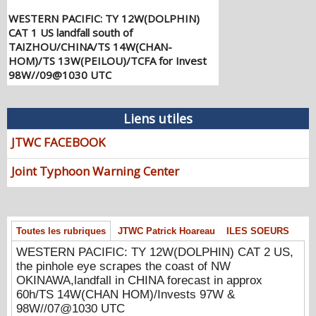
WESTERN PACIFIC: TY 12W(DOLPHIN)
CAT 1 US landfall south of
TAIZHOU/CHINA/TS 14W(CHAN-
HOM)/TS 13W(PEILOU)/TCFA for Invest
98W//09@1030 UTC
08/09/2026
-
PATRICK HOAREAU
WESTERN PACIFIC: TY 12W(DOLPHIN)
Liens utiles
CAT 2 US, the pinhole eye scrapes the
coast of NW OKINAWA,landfall in CHINA
JTWC FACEBOOK
forecast in approx 60h/TS 14W(CHAN
HOM)/Invests 97W & 98W//07@1030
Joint Typhoon Warning Center
UTC
08/07/2026
-
PATRICK HOAREAU
WESTERN PACIFIC: TY 12W(DOLPHIN)
down from CAT4 US to CAT 1 in 36h,
Toutes les rubriques
JTWC Patrick Hoareau
ILES SOEURS
gradually approaching OKINAWA/TS
WESTERN PACIFIC: TY 12W(DOLPHIN) CAT 2 US,
13W(KUJIRA)/Invest 96W//05@2200 UTC
the pinhole eye scrapes the coast of NW
08/06/2026
-
PATRICK HOAREAU
OKINAWA,landfall in CHINA forecast in approx
60h/TS 14W(CHAN HOM)/Invests 97W &
WESTERN PACIFIC: TY 12W(DOLPHIN)
98W//07@1030 UTC
temporarily back to CAT 4 US with the