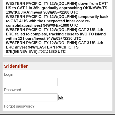
WESTERN PACIFIC: TY 12W(DOLPHIN) down from CAT4
unexpected inner core re-
US to CAT 1 in 36h, gradually approaching OKINAWA/TS
consolidation/Invest 94W//04@1000 UTC
13W(KUJIRA)/Invest 96W//05@2200 UTC
08/04/2026
-
PATRICK HOAREAU
WESTERN PACIFIC: TY 12W(DOLPHIN) temporarily back
to CAT 4 US with the unexpected inner core re-
WESTERN PACIFIC: TY 12W(DOLPHIN)
consolidation/Invest 94W//04@1000 UTC
CAT 2 US, 4th ERC failed to complete,
WESTERN PACIFIC: TY 12W(DOLPHIN) CAT 2 US, 4th
tracking close to IWO TO island within 12
ERC failed to complete, tracking close to IWO TO island
within 12 hours/Invest 94W//03@2230 UTC
hours/Invest 94W//03@2230 UTC
WESTERN PACIFIC: TY 12W(DOLPHIN) CAT 3 US, 4th
08/04/2026
-
PATRICK HOAREAU
ERC /Invest 94W/EASTERN PACIFIC: TS
07E(GENEVIEVE) //02@1830 UTC
WESTERN PACIFIC: TY 12W(DOLPHIN)
CAT 3 US, 4th ERC /Invest 94W/EASTERN
PACIFIC: TS 07E(GENEVIEVE) //02@1830
S'identifier
UTC
08/02/2026
-
PATRICK HOAREAU
Login
Password
Forgot password?