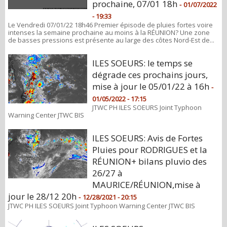
prochaine, 07/01 18h
-
01/07/2022
- 19:33
Le Vendredi 07/01/22 18h46 Premier épisode de pluies fortes voire
intenses la semaine prochaine au moins à la RÉUNION? Une zone
de basses pressions est présente au large des côtes Nord-Est de...
ILES SOEURS: le temps se
dégrade ces prochains jours,
mise à jour le 05/01/22 à 16h
-
01/05/2022 - 17:15
JTWC PH ILES SOEURS Joint Typhoon
Warning Center JTWC BIS
ILES SOEURS: Avis de Fortes
Pluies pour RODRIGUES et la
RÉUNION+ bilans pluvio des
26/27 à
MAURICE/RÉUNION,mise à
jour le 28/12 20h
-
12/28/2021 - 20:15
JTWC PH ILES SOEURS Joint Typhoon Warning Center JTWC BIS