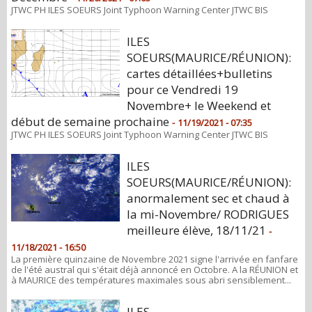
JTWC PH ILES SOEURS Joint Typhoon Warning Center JTWC BIS
ILES
SOEURS(MAURICE/RÉUNION):
cartes détaillées+bulletins
pour ce Vendredi 19
Novembre+ le Weekend et
début de semaine prochaine
-
11/19/2021 - 07:35
JTWC PH ILES SOEURS Joint Typhoon Warning Center JTWC BIS
ILES
SOEURS(MAURICE/RÉUNION):
anormalement sec et chaud à
la mi-Novembre/ RODRIGUES
meilleure élève, 18/11/21
-
11/18/2021 - 16:50
La première quinzaine de Novembre 2021 signe l'arrivée en fanfare
de l'été austral qui s'était déjà annoncé en Octobre. A la RÉUNION et
à MAURICE des températures maximales sous abri sensiblement...
ILES