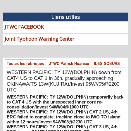
08/07/2026
-
PATRICK HOAREAU
WESTERN PACIFIC: TY 12W(DOLPHIN)
Liens utiles
down from CAT4 US to CAT 1 in 36h,
gradually approaching OKINAWA/TS
JTWC FACEBOOK
13W(KUJIRA)/Invest 96W//05@2200 UTC
08/06/2026
-
PATRICK HOAREAU
Joint Typhoon Warning Center
WESTERN PACIFIC: TY 12W(DOLPHIN)
temporarily back to CAT 4 US with the
unexpected inner core re-
Toutes les rubriques
JTWC Patrick Hoareau
ILES SOEURS
consolidation/Invest 94W//04@1000 UTC
08/04/2026
-
PATRICK HOAREAU
WESTERN PACIFIC: TY 12W(DOLPHIN) down from
CAT4 US to CAT 1 in 36h, gradually approaching
WESTERN PACIFIC: TY 12W(DOLPHIN)
OKINAWA/TS 13W(KUJIRA)/Invest 96W//05@2200
CAT 2 US, 4th ERC failed to complete,
UTC
tracking close to IWO TO island within 12
WESTERN PACIFIC: TY 12W(DOLPHIN) temporarily back
hours/Invest 94W//03@2230 UTC
to CAT 4 US with the unexpected inner core re-
08/04/2026
-
PATRICK HOAREAU
consolidation/Invest 94W//04@1000 UTC
WESTERN PACIFIC: TY 12W(DOLPHIN) CAT 2 US, 4th
WESTERN PACIFIC: TY 12W(DOLPHIN)
ERC failed to complete, tracking close to IWO TO island
CAT 3 US, 4th ERC /Invest 94W/EASTERN
within 12 hours/Invest 94W//03@2230 UTC
PACIFIC: TS 07E(GENEVIEVE) //02@1830
WESTERN PACIFIC: TY 12W(DOLPHIN) CAT 3 US, 4th