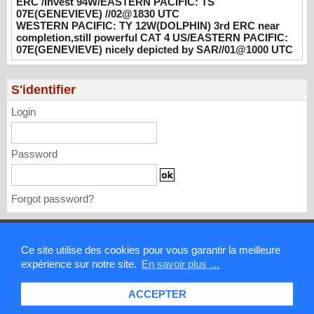
ERC /Invest 94W/EASTERN PACIFIC: TS
UTC
07E(GENEVIEVE) //02@1830 UTC
08/02/2026
-
PATRICK HOAREAU
WESTERN PACIFIC: TY 12W(DOLPHIN) 3rd ERC near
completion,still powerful CAT 4 US/EASTERN PACIFIC:
WESTERN PACIFIC: TY 12W(DOLPHIN)
07E(GENEVIEVE) nicely depicted by SAR//01@1000 UTC
3rd ERC near completion,still powerful CAT
4 US/EASTERN PACIFIC: 07E(GENEVIEVE)
nicely depicted by SAR//01@1000 UTC
S'identifier
08/01/2026
-
PATRICK HOAREAU
Login
Password
Forgot password?
Mentions légales
Ce site utilise des cookies pour vous garantir la meilleure
expérience sur notre site.
En savoir plus …
Contact
ACCEPTER