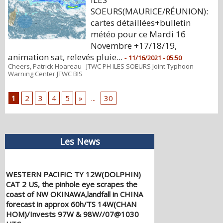
SOEURS(MAURICE/RÉUNION):
cartes détaillées+bulletin
météo pour ce Mardi 16
Novembre +17/18/19,
animation sat, relevés pluie...
-
11/16/2021 - 05:50
Cheers, Patrick Hoareau JTWC PH ILES SOEURS Joint Typhoon
Warning Center JTWC BIS
1
2
3
4
5
»
...
30
Les News
WESTERN PACIFIC: TY 12W(DOLPHIN)
CAT 2 US, the pinhole eye scrapes the
coast of NW OKINAWA,landfall in CHINA
forecast in approx 60h/TS 14W(CHAN
HOM)/Invests 97W & 98W//07@1030
UTC