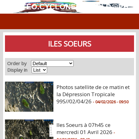
MÉTÉO.CYCLONES.WORLD@PH
ILES SOEURS
Order by
Display in
Photos satellite de ce matin et
la Dépression Tropicale
99S//02/04/26
-
04/02/2026 - 09:50
Iles Soeurs à 07h45 ce
mercredi 01 Avril 2026
-