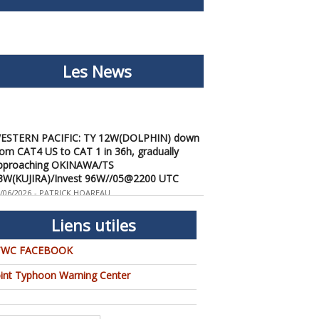
Les News
ESTERN PACIFIC: TY 12W(DOLPHIN) down
rom CAT4 US to CAT 1 in 36h, gradually
pproaching OKINAWA/TS
3W(KUJIRA)/Invest 96W//05@2200 UTC
/06/2026
-
PATRICK HOAREAU
ESTERN PACIFIC: TY 12W(DOLPHIN)
emporarily back to CAT 4 US with the
Liens utiles
nexpected inner core re-
onsolidation/Invest 94W//04@1000 UTC
TWC FACEBOOK
/04/2026
-
PATRICK HOAREAU
oint Typhoon Warning Center
ESTERN PACIFIC: TY 12W(DOLPHIN) CAT 2
S, 4th ERC failed to complete, tracking close
o IWO TO island within 12 hours/Invest