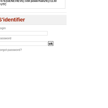
07E(GENEVIEVE) still powerful//29@1130
UTC
S'identifier
ogin
assword
orgot password?