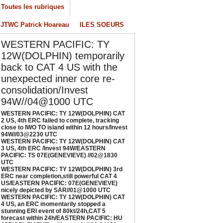
4W//03@2230 UTC
Toutes les rubriques
/04/2026
-
PATRICK HOAREAU
JTWC Patrick Hoareau
ILES SOEURS
ESTERN PACIFIC: TY 12W(DOLPHIN) CAT 3
S, 4th ERC /Invest 94W/EASTERN PACIFIC:
WESTERN PACIFIC: TY
S 07E(GENEVIEVE) //02@1830 UTC
12W(DOLPHIN) temporarily
/02/2026
-
PATRICK HOAREAU
back to CAT 4 US with the
ESTERN PACIFIC: TY 12W(DOLPHIN) 3rd
unexpected inner core re-
RC near completion,still powerful CAT 4
consolidation/Invest
S/EASTERN PACIFIC: 07E(GENEVIEVE) nicely
94W//04@1000 UTC
epicted by SAR//01@1000 UTC
/01/2026
-
PATRICK HOAREAU
WESTERN PACIFIC: TY 12W(DOLPHIN) CAT
2 US, 4th ERC failed to complete, tracking
close to IWO TO island within 12 hours/Invest
ESTERN PACIFIC: TY 12W(DOLPHIN) CAT 4
94W//03@2230 UTC
S, an ERC momentarily stopped a stunning
WESTERN PACIFIC: TY 12W(DOLPHIN) CAT
RI event of 80kt/24h,CAT 5 forecast within
3 US, 4th ERC /Invest 94W/EASTERN
PACIFIC: TS 07E(GENEVIEVE) //02@1830
4h/EASTERN PACIFIC: HU 07E(GENEVIEVE)
UTC
till powerful//29@1130 UTC
WESTERN PACIFIC: TY 12W(DOLPHIN) 3rd
ERC near completion,still powerful CAT 4
/29/2026
-
PATRICK HOAREAU
US/EASTERN PACIFIC: 07E(GENEVIEVE)
nicely depicted by SAR//01@1000 UTC
WESTERN PACIFIC: TY 12W(DOLPHIN) CAT
4 US, an ERC momentarily stopped a
stunning ERI event of 80kt/24h,CAT 5
forecast within 24h/EASTERN PACIFIC: HU