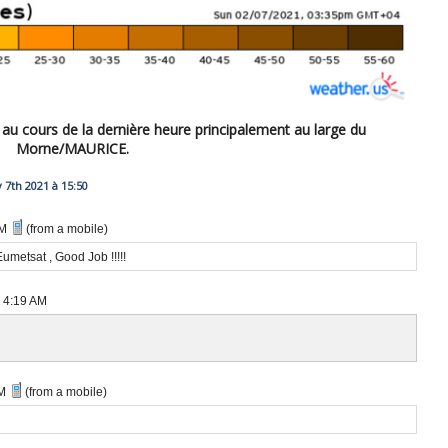
 au cours de la dernière heure principalement au large du
Morne/MAURICE.
7th 2021 à 15:50
PM
(from a mobile)
umetsat , Good Job !!!!!
 4:19 AM
AM
(from a mobile)