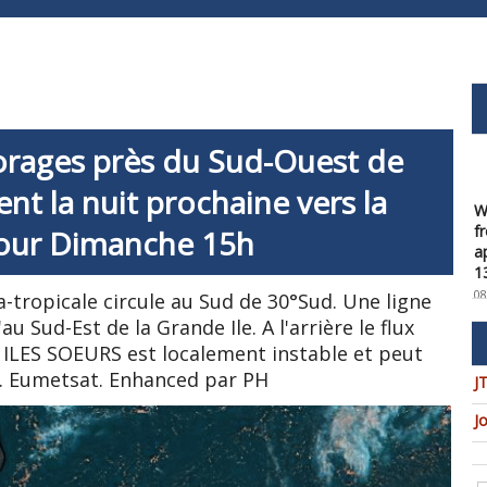
orages près du Sud-Ouest de
W
nt la nuit prochaine vers la
f
a
our Dimanche 15h
1
08
-tropicale circule au Sud de 30°Sud. Une ligne
W
 Sud-Est de la Grande Ile. A l'arrière le flux
t
s ILES SOEURS est localement instable et peut
u
c
e. Eumetsat. Enhanced par PH
J
08
J
W
U
t