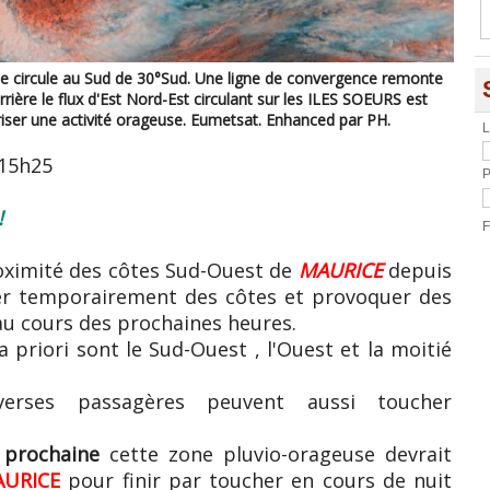
le circule au Sud de 30°Sud. Une ligne de convergence remonte
arrière le flux d'Est Nord-Est circulant sur les ILES SOEURS est
riser une activité orageuse. Eumetsat. Enhanced par PH.
L
 15h25
P
!
F
oximité des côtes Sud-Ouest de
MAURICE
depuis
her temporairement des côtes et provoquer des
u cours des prochaines heures.
 priori sont le Sud-Ouest , l'Ouest et la moitié
rses passagères peuvent aussi toucher
 prochaine
cette zone pluvio-orageuse devrait
URICE
pour finir par toucher en cours de nuit